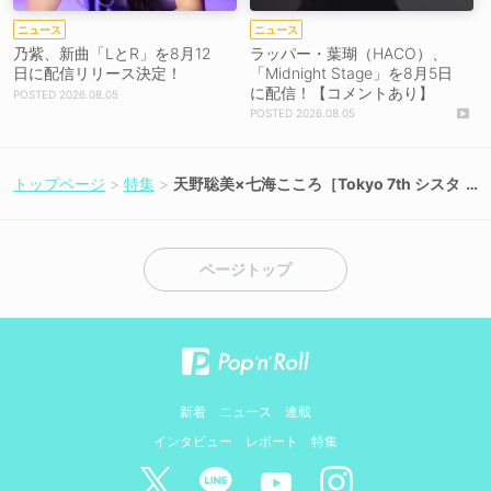
ニュース
ニュース
乃紫、新曲「LとR」を8月12
ラッパー・葉瑚（HACO）、
日に配信リリース決定！
「Midnight Stage」を8月5日
に配信！【コメントあり】
2026.08.05
2026.08.05
トップページ
特集
天野聡美×七海こころ［Tokyo 7th シスタ
ーズ対談］熱狂の予感ーー＜2053 2nd Li
ve＞に向けた2人の心情「全力の可愛いを
期待しています！」「Stella MiNEもRoot
s.もカッコいいパフォーマンスを楽しみに
ページトップ
しています！」
新着
ニュース
連載
インタビュー
レポート
特集