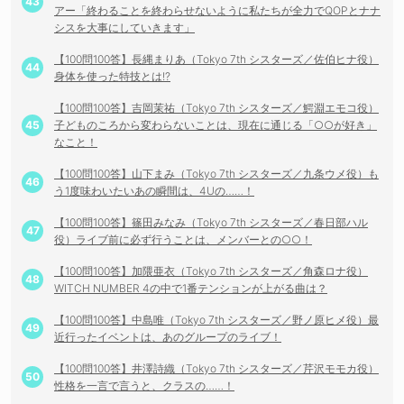
アー「終わることを終わらせないように私たちが全力でQOPとナナ
シスを大事にしていきます」
【100問100答】長縄まりあ（Tokyo 7th シスターズ／佐伯ヒナ役）
身体を使った特技とは!?
【100問100答】吉岡茉祐（Tokyo 7th シスターズ／鰐淵エモコ役）
子どものころから変わらないことは、現在に通じる「○○が好き」
なこと！
【100問100答】山下まみ（Tokyo 7th シスターズ／九条ウメ役）も
う1度味わいたいあの瞬間は、4Uの……！
【100問100答】篠田みなみ（Tokyo 7th シスターズ／春日部ハル
役）ライブ前に必ず行うことは、メンバーとの○○！
【100問100答】加隈亜衣（Tokyo 7th シスターズ／角森ロナ役）
WITCH NUMBER 4の中で1番テンションが上がる曲は？
【100問100答】中島唯（Tokyo 7th シスターズ／野ノ原ヒメ役）最
近行ったイベントは、あのグループのライブ！
【100問100答】井澤詩織（Tokyo 7th シスターズ／芹沢モモカ役）
性格を一言で言うと、クラスの……！