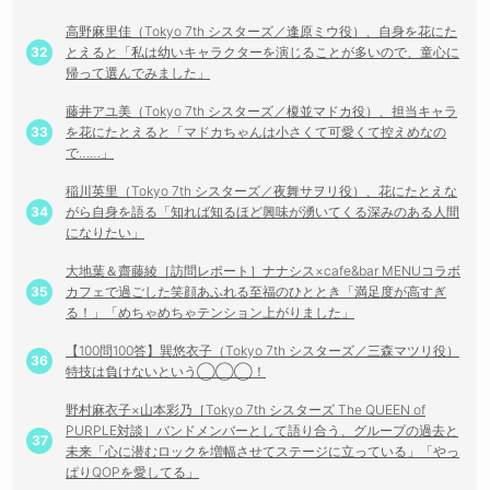
高野麻里佳（Tokyo 7th シスターズ／逢原ミウ役）、自身を花にた
とえると「私は幼いキャラクターを演じることが多いので、童心に
帰って選んでみました」
藤井アユ美（Tokyo 7th シスターズ／榎並マドカ役）、担当キャラ
を花にたとえると「マドカちゃんは小さくて可愛くて控えめなの
で……」
稲川英里（Tokyo 7th シスターズ／夜舞サヲリ役）、花にたとえな
がら自身を語る「知れば知るほど興味が湧いてくる深みのある人間
になりたい」
大地葉＆齋藤綾［訪問レポート］ナナシス×cafe&bar MENUコラボ
カフェで過ごした笑顔あふれる至福のひととき「満足度が高すぎ
る！」「めちゃめちゃテンション上がりました」
【100問100答】巽悠衣子（Tokyo 7th シスターズ／三森マツリ役）
特技は負けないという◯◯◯！
野村麻衣子×山本彩乃［Tokyo 7th シスターズ The QUEEN of
PURPLE対談］バンドメンバーとして語り合う、グループの過去と
未来「心に潜むロックを増幅させてステージに立っている」「やっ
ぱりQOPを愛してる」