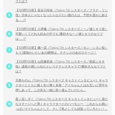
フとは？
【100問100答】長谷川玲奈（Tokyo 7th シスターズ／フラナ・リン
役）日本人じゃなくなったらなりたい国の人は、予想を遥かに超え
る……!?
【100問100答】小茅楓（Tokyo 7th シスターズ／一ノ瀬ミオリ役）
可愛いくてどれも好みの中でも1番好きな一ノ瀬ミオリのセリフ
は……!?
【100問100答】橘一花（Tokyo 7th シスターズ／タン・シヨン役）
もう1度味わいたいあの瞬間は、ナナシスのあのステージ！
【100問100答】山田麻莉奈（Tokyo 7th シスターズ／朝凪シオネ
役）成長が感じられたというナナシスキャラで1番好きなセリフと
は？
天希かのん［Tokyo 7th シスターズ キャストインタビュー］キャラ
クターとともに描く光り輝く未来「アイちゃんとはお互いに背中を
押しあって、この先も一緒に前へ進んでいけたら」
星ノ谷しずく［Tokyo 7th シスターズ キャストインタビュー］新た
なステージへと導くキャラクターとのハーモニー「これからも精い
っぱいマイちゃんとして、そして私としても頑張っていきたい！」