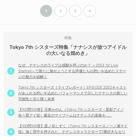
1
2
3
4
Tokyo 7th シスターズ特集「ナナシスが放つアイドル
の大いなる煌めき」
なぜ、ナナシスのライブは感動を呼ぶのか？ ＜2053 1st Live
Startrail＞で新たに魅せようとする声優たちの想いを込めたステー
ジの魅力を紐解く
Tokyo 7th シスターズ［ライブレポート］EPISODE 2053キャスト
があふれる想いを込めたパフォーマンスで示したナナシスの新しい
可能性と光り輝く未来
【100問100答】天希かのん（Tokyo 7th シスターズ・星影アイ／
奈々星アイ役）最近のマイブームはナナシスの楽曲を……
【100問100答】星ノ谷しずく（Tokyo 7th シスターズ／一ノ瀬マイ
役）強く背中を押された、ナナシスキャラクターで1番好きなセリ