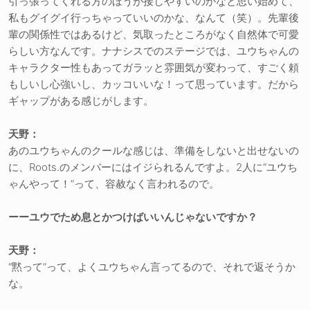
引っ張ってくれる方のほうが接しやすいのかなと思い始めて、
私もグイグイ行っちゃっていいのかな、なんて（笑）。先輩後
輩の関係性ではあるけど、気取ったところがなく自然体で可愛
らしい方なんです。ナナシスでのステージでは、ユウちゃんの
キャラクター性もあってガラッと雰囲気が変わって、すごく頼
もしいし心強いし、カッコいいな！って思っています。だから
ギャップがある感じがします。
天野：
あのユウちゃんのクールな感じは、準備をしないと出せないの
に、Roots.のメンバーにはイジられるんですよ。2人に“ユウち
ゃんやって！”って、容赦なく言われるので。
ーーユウでため息とかつけばいいんじゃないですか？
天野：
“黙って”って、よくユウちゃん言ってるので、それで返そうか
な。