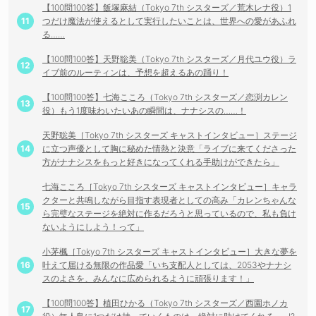
【100問100答】飯塚麻結（Tokyo 7th シスターズ／荒木レナ役）1
つだけ魔法が使えるとして実行したいことは、世界への愛があふれ
る……
【100問100答】天野聡美（Tokyo 7th シスターズ／月代ユウ役）ラ
イブ前のルーティンは、予想を超えるあの踊り！
【100問100答】七海こころ（Tokyo 7th シスターズ／恋渕カレン
役）もう1度味わいたいあの瞬間は、ナナシスの……！
天野聡美［Tokyo 7th シスターズ キャストインタビュー］ステージ
に立つ声優として胸に秘めた情熱と決意「ライブに来てくださった
方がナナシスをもっと好きになってくれる手助けができたら」
七海こころ［Tokyo 7th シスターズ キャストインタビュー］キャラ
クターと共鳴しながら目指す表現者としての高み「カレンちゃんな
ら完璧なステージを絶対に作るだろうと思っているので、私も負け
ないようにしよう！って」
小茅楓［Tokyo 7th シスターズ キャストインタビュー］大きな夢を
叶えて届ける無限の作品愛「いち支配人としては、2053やナナシ
スのよさを、みんなに広められるように頑張ります！」
【100問100答】植田ひかる（Tokyo 7th シスターズ／西園ホノカ