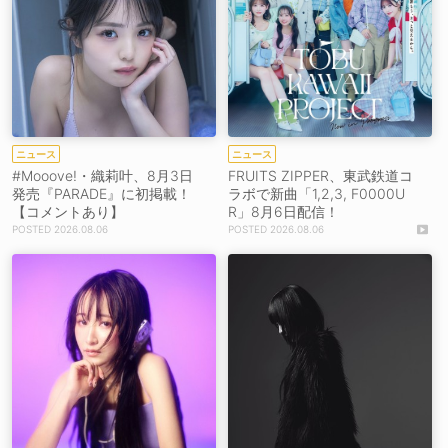
ニュース
ニュース
#Mooove!・織莉叶、8月3日
FRUITS ZIPPER、東武鉄道コ
発売『PARADE』に初掲載！
ラボで新曲「1,2,3, F0000U
【コメントあり】
R」8月6日配信！
2026.08.06
2026.08.06