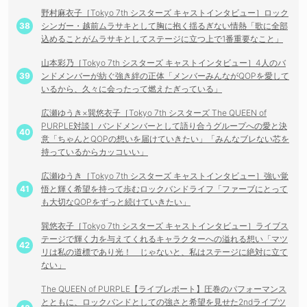
野村麻衣子［Tokyo 7th シスターズ キャストインタビュー］ロック
シンガー・越前ムラサキとして胸に抱く揺るぎない情熱「歌に全部
込めることがムラサキとしてステージに立つ上で1番重要なこと」
山本彩乃［Tokyo 7th シスターズ キャストインタビュー］4人のバ
ンドメンバーが紡ぐ強き絆の正体「メンバーみんながQOPを愛して
いるから、久々に会ったって燃えたぎっている」
広瀬ゆうき×巽悠衣子［Tokyo 7th シスターズ The QUEEN of
PURPLE対談］バンドメンバーとして語り合うグループへの愛と決
意「ちゃんとQOPの想いを届けていきたい」「みんなブレない芯を
持っているからカッコいい」
広瀬ゆうき［Tokyo 7th シスターズ キャストインタビュー］強い覚
悟と輝く希望を持って歩むロックバンドライフ「ファーブにとって
も大切なQOPをずっと続けていきたい」
巽悠衣子［Tokyo 7th シスターズ キャストインタビュー］ライブス
テージで輝く力を与えてくれるキャラクターへの溢れる想い「マツ
リは私の道標であり光！ じゃないと、私はステージに絶対に立て
ない」
The QUEEN of PURPLE【ライブレポート】圧巻のパフォーマンス
とともに、ロックバンドとしての強さと希望を見せた2ndライブツ