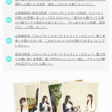
周年への新たなる決意「進化したRoots.を観てもらいたい」
山田麻莉奈×長谷川玲奈［Tokyo 7th シスターズ対談］リスペクト
の想いが共鳴し合った＜2053 2nd Live＞「後ろから観ていても前
から観ていても見応えがありました」「やっぱりまりり先輩、流石
だな！って思いました」
山田麻莉奈［Tokyo 7th シスターズ キャストインタビュー］輝く未
来への新たなる一歩「これからもいいものを届けられるようにして
いきたい」
長谷川玲奈［Tokyo 7th シスターズ キャストインタビュー］愛と誇
りを胸に描く未来図「違う年代のユニットと一緒に、ナナシスの魅
力を広げていけたら嬉しい」