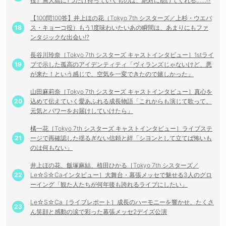
役）無人島に1つだけ持っていくものは、絶対に助けてくれる……!?
【100問100答】井上ほの花（Tokyo 7th シスターズ／上杉・ウエバ
ス・キョーコ役）もう1度味わいたいあの瞬間は、あまりにもファ
ンタジックな出会い!?
長谷川玲奈［Tokyo 7th シスターズ キャストインタビュー］1stライ
ブで示した孤高のアイデンティティ「ヴィランズじゃないけど、悪
が来た！という感じで、空気を一変できたので嬉しかった」
山田麻莉奈［Tokyo 7th シスターズ キャストインタビュー］真心を
込めて伝えていく愛あふれる成長物語「これからも演じて歌って、
元気とパワーをお届けしていけたら」
橘一花［Tokyo 7th シスターズ キャストインタビュー］ライブステ
ージで再確認した揺るぎない信頼と絆「シヨンとして立てば怖いも
のは何もない」
井上ほの花、飯塚麻結、植田ひかる［Tokyo 7th シスターズ／
Le☆S☆Caインタビュー］大舞台・幕張メッセで魅せる3人のグロ
ーイング「観た人たちが何年後も誇れるライブにしたい」
Le☆S☆Ca［ライブレポート］成長のハーモニーを響かせ、たくさ
ん笑顔と感動の涙で彩った幕張メッセ2デイズ公演