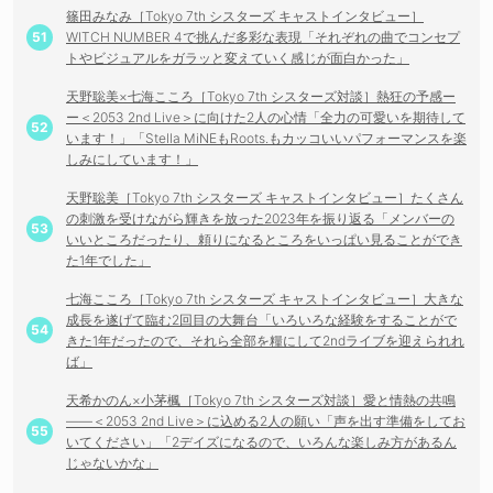
篠田みなみ［Tokyo 7th シスターズ キャストインタビュー］
WITCH NUMBER 4で挑んだ多彩な表現「それぞれの曲でコンセプ
トやビジュアルをガラッと変えていく感じが面白かった」
天野聡美×七海こころ［Tokyo 7th シスターズ対談］熱狂の予感ー
ー＜2053 2nd Live＞に向けた2人の心情「全力の可愛いを期待して
います！」「Stella MiNEもRoots.もカッコいいパフォーマンスを楽
しみにしています！」
天野聡美［Tokyo 7th シスターズ キャストインタビュー］たくさん
の刺激を受けながら輝きを放った2023年を振り返る「メンバーの
いいところだったり、頼りになるところをいっぱい見ることができ
た1年でした」
七海こころ［Tokyo 7th シスターズ キャストインタビュー］大きな
成長を遂げて臨む2回目の大舞台「いろいろな経験をすることがで
きた1年だったので、それら全部を糧にして2ndライブを迎えられれ
ば」
天希かのん×小茅楓［Tokyo 7th シスターズ対談］愛と情熱の共鳴
――＜2053 2nd Live＞に込める2人の願い「声を出す準備をしてお
いてください」「2デイズになるので、いろんな楽しみ方があるん
じゃないかな」