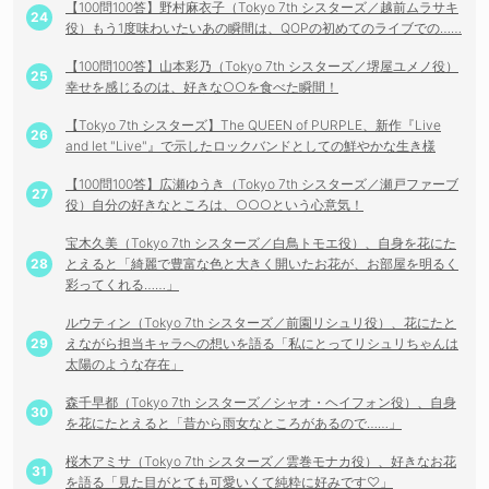
【100問100答】野村麻衣子（Tokyo 7th シスターズ／越前ムラサキ
役）もう1度味わいたいあの瞬間は、QOPの初めてのライブでの……
【100問100答】山本彩乃（Tokyo 7th シスターズ／堺屋ユメノ役）
幸せを感じるのは、好きな○○を食べた瞬間！
【Tokyo 7th シスターズ】The QUEEN of PURPLE、新作『Live
and let "Live"』で示したロックバンドとしての鮮やかな生き様
【100問100答】広瀬ゆうき（Tokyo 7th シスターズ／瀬戸ファーブ
役）自分の好きなところは、○○○という心意気！
宝木久美（Tokyo 7th シスターズ／白鳥トモエ役）、自身を花にた
とえると「綺麗で豊富な色と大きく開いたお花が、お部屋を明るく
彩ってくれる……」
ルウティン（Tokyo 7th シスターズ／前園リシュリ役）、花にたと
えながら担当キャラへの想いを語る「私にとってリシュリちゃんは
太陽のような存在」
森千早都（Tokyo 7th シスターズ／シャオ・ヘイフォン役）、自身
を花にたとえると「昔から雨女なところがあるので……」
桜木アミサ（Tokyo 7th シスターズ／雲巻モナカ役）、好きなお花
を語る「見た目がとても可愛いくて純粋に好みです♡」