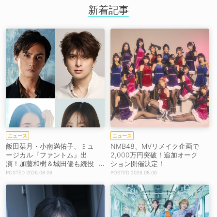
新着記事
ニュース
ニュース
飯田栞月・小南満佑子、ミュ
NMB48、MVリメイク企画で
ージカル『ファントム』出
2,000万円突破！追加オーク
演！加藤和樹＆城田優も続投
ション開催決定！
【コメントあり】
2026.08.06
2026.08.06