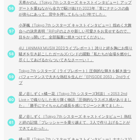
天希かのん［Tokyo 7th シスターズ キャストインタビュー］アップ
デートを重ねながら全力で駆け抜けた2023年「常にナナシスの曲
が傍らにあって、背中を押してもらった1年でした」
小茅楓［Tokyo 7th シスターズ キャストインタビュー］煌めく大舞
台への決意表明「RiPoPのよさや新しい可愛さをお見せするので、
目をかっ開いて、全部脳裏に焼きつけてください」
4U［ANIMAX MUSIX 2023ライブレポート］誇りと絆を胸にお祭り
騒ぎを引き起こしたガールズバンドの躍動「私たちが会場を燃やし
尽くしてあげるからついてきなさーーい！」
Tokyo 7th シスターズ［ライブレポート］圧倒的な輝きを解き放つ
パフォーマンスで大きな熱狂を生んだ「EPISODE 2053」2ndライ
ブ
星ノ谷しずく×橘一花［Tokyo 7th シスターズ対談］＜2053 2nd
Live＞で織りなした光り輝く物語「圧倒的なラスボス感がありまし
た」「勝手にマイちゃんの成長を感じてジーンと来てました」
星ノ谷しずく［Tokyo 7th シスターズ キャストインタビュー］熱狂
と絆の記憶「プレッシャーを乗り越えて、3人で作り上げることが
できてよかった」
橘一花［Tokyo 7th シスターズ キャストインタビュー］ナナシス10