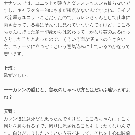
ナナシスでは、ユニットが違うとダンスレッスンも被らないで
すし、キャラクター的にもまだ接点がないんですよね。ライブ
の楽屋もユニットごとだったので、カレンちゃんとして仕事に
向き合っている姿はそんなに見れていないんですけど、こころ
ちゃんに持った第一印象からは変わって、かなり芯のあるはっ
きりした子だと思ったので、そういう面が演技への向き合い
方、ステージに立つぞ！という意気込みに出ているのかなって
思います。
七海：
恥ずかしい。
ーーカレンの感じと、普段のしゃべり方とはだいぶ違いますよ
ね？
天野：
カレン役は意外だと思ったんですけど、こころちゃんはすごく
周りを見られる子で、周りに流されることもまったくないんで
す。自分がこうしたい！という芯があって、それを中心に関係