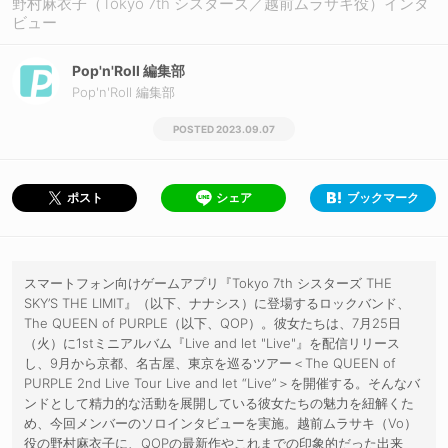
野村麻衣子（Tokyo 7th シスターズ／越前ムラサキ役）インタ
ビュー
Pop'n'Roll 編集部
Pop'n'Roll 編集部
2023.09.07
シェア
ブックマーク
ポスト
スマートフォン向けゲームアプリ『Tokyo 7th シスターズ THE
SKY’S THE LIMIT』（以下、ナナシス）に登場するロックバンド、
The QUEEN of PURPLE（以下、QOP）。彼女たちは、7月25日
（火）に1stミニアルバム『Live and let "Live"』を配信リリース
し、9月から京都、名古屋、東京を巡るツアー＜The QUEEN of
PURPLE 2nd Live Tour Live and let “Live”＞を開催する。そんなバ
ンドとして精力的な活動を展開している彼女たちの魅力を紐解くた
め、今回メンバーのソロインタビューを実施。越前ムラサキ（Vo）
役の野村麻衣子に、QOPの最新作やこれまでの印象的だった出来