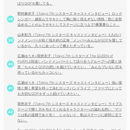
ぱりQOPを愛してる」
野村麻衣子［Tokyo 7th シスターズ キャストインタビュー］ロック
シンガー・越前ムラサキとして胸に抱く揺るぎない情熱「歌に全部
込めることがムラサキとしてステージに立つ上で1番重要なこと」
山本彩乃［Tokyo 7th シスターズ キャストインタビュー］4人のバ
ンドメンバーが紡ぐ強き絆の正体「メンバーみんながQOPを愛して
いるから、久々に会ったって燃えたぎっている」
広瀬ゆうき×巽悠衣子［Tokyo 7th シスターズ The QUEEN of
PURPLE対談］バンドメンバーとして語り合うグループへの愛と決
意「ちゃんとQOPの想いを届けていきたい」「みんなブレない芯を
持っているからカッコいい」
広瀬ゆうき［Tokyo 7th シスターズ キャストインタビュー］強い覚
悟と輝く希望を持って歩むロックバンドライフ「ファーブにとって
も大切なQOPをずっと続けていきたい」
巽悠衣子［Tokyo 7th シスターズ キャストインタビュー］ライブス
テージで輝く力を与えてくれるキャラクターへの溢れる想い「マツ
リは私の道標であり光！ じゃないと、私はステージに絶対に立て
ない」