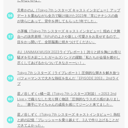
じゃないかな」
天希かのん［Tokyo 7th シスターズ キャストインタビュー］アップ
デートを重ねながら全力で駆け抜けた2023年「常にナナシスの曲
が傍らにあって、背中を押してもらった1年でした」
小茅楓［Tokyo 7th シスターズ キャストインタビュー］煌めく大舞
台への決意表明「RiPoPのよさや新しい可愛さをお見せするので、
目をかっ開いて、全部脳裏に焼きつけてください」
4U［ANIMAX MUSIX 2023ライブレポート］誇りと絆を胸にお祭り
騒ぎを引き起こしたガールズバンドの躍動「私たちが会場を燃やし
尽くしてあげるからついてきなさーーい！」
Tokyo 7th シスターズ［ライブレポート］圧倒的な輝きを解き放つ
パフォーマンスで大きな熱狂を生んだ「EPISODE 2053」2ndライ
ブ
星ノ谷しずく×橘一花［Tokyo 7th シスターズ対談］＜2053 2nd
Live＞で織りなした光り輝く物語「圧倒的なラスボス感がありまし
た」「勝手にマイちゃんの成長を感じてジーンと来てました」
星ノ谷しずく［Tokyo 7th シスターズ キャストインタビュー］熱狂
と絆の記憶「プレッシャーを乗り越えて、3人で作り上げることが
できてよかった」