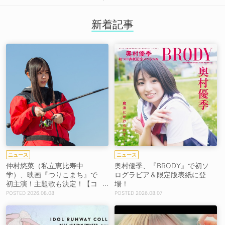
新着記事
ニュース
ニュース
仲村悠菜（私立恵比寿中
奥村優季、『BRODY』で初ソ
学）、映画『つりこまち』で
ログラビア＆限定版表紙に登
初主演！主題歌も決定！【コ
場！
メントあり】
2026.08.08
2026.08.07