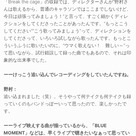
「Break the cage」の収録では、ディレクターさんが“野村さ
んは歌えるから、普通のキャラソンではここまでしないけど、
今日は頑張ってみましょう！”と言って、すごく細かくディレ
クションをしてくださったことがあったんです。“もっとこう
してください”“こう歌ってみましょう”って、ディレクションを
してくださって、いろいろ試しながら歌ったんです。もっとこ
ういうふうに歌いたいのに、“ウマく歌えない！ 難しい～”っ
て思いながら、試行錯誤して録った曲でもあるので、それは印
象的な出来事でした。
ーーけっこう追い込んでレコーディングをしていたんですね。
野村：
追い込まれました（笑）。そうやって何テイクも何テイクも録
っていくのもバンドっぽーいって思ったので、楽しかったで
す。
ーーライブ映えする曲が揃っているから、「BLUE
MOMENT」などは、早くライブで聴きたいなぁって思ってい