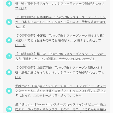
役）強く背中を押された、ナナシスキャラクターで1番好きなセリ
フとは？
【100問100答】長谷川玲奈（Tokyo 7th シスターズ／フラナ・リン
役）日本人じゃなくなったらなりたい国の人は、予想を遥かに超え
る……!?
【100問100答】小茅楓（Tokyo 7th シスターズ／一ノ瀬ミオリ役）
可愛いくてどれも好みの中でも1番好きな一ノ瀬ミオリのセリフ
は……!?
【100問100答】橘一花（Tokyo 7th シスターズ／タン・シヨン役）
もう1度味わいたいあの瞬間は、ナナシスのあのステージ！
【100問100答】山田麻莉奈（Tokyo 7th シスターズ／朝凪シオネ
役）成長が感じられたというナナシスキャラで1番好きなセリフと
は？
天希かのん［Tokyo 7th シスターズ キャストインタビュー］キャラ
クターとともに描く光り輝く未来「アイちゃんとはお互いに背中を
押しあって、この先も一緒に前へ進んでいけたら」
星ノ谷しずく［Tokyo 7th シスターズ キャストインタビュー］新た
なステージへと導くキャラクターとのハーモニー「これからも精い