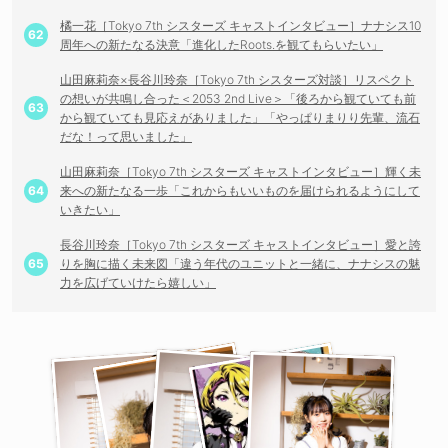
橘一花［Tokyo 7th シスターズ キャストインタビュー］ナナシス10
周年への新たなる決意「進化したRoots.を観てもらいたい」
山田麻莉奈×長谷川玲奈［Tokyo 7th シスターズ対談］リスペクト
の想いが共鳴し合った＜2053 2nd Live＞「後ろから観ていても前
から観ていても見応えがありました」「やっぱりまりり先輩、流石
だな！って思いました」
山田麻莉奈［Tokyo 7th シスターズ キャストインタビュー］輝く未
来への新たなる一歩「これからもいいものを届けられるようにして
いきたい」
長谷川玲奈［Tokyo 7th シスターズ キャストインタビュー］愛と誇
りを胸に描く未来図「違う年代のユニットと一緒に、ナナシスの魅
力を広げていけたら嬉しい」