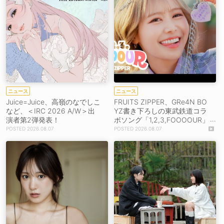
ニュース
ニュース
Juice=Juice、高嶺のなでしこ
FRUITS ZIPPER、GRe4N BO
など、＜IRC 2026 A/W＞出
YZ書き下ろしの東武鉄道コラ
演者第2弾発表！
ボソング「1,2,3,FOOOOUR」
をリリース＆MV公開！
2026.08.07
2026.08.07