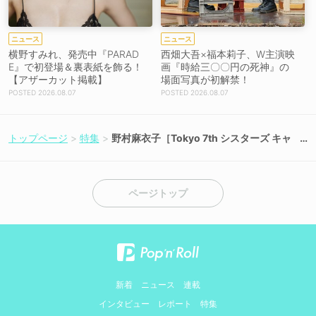
ニュース
ニュース
横野すみれ、発売中『PARAD
西畑大吾×福本莉子、W主演映
E』で初登場＆裏表紙を飾る！
画『時給三〇〇円の死神』の
【アザーカット掲載】
場面写真が初解禁！
2026.08.07
2026.08.07
トップページ
特集
野村麻衣子［Tokyo 7th シスターズ キャ
ストインタビュー］ロックシンガー・越
前ムラサキとして胸に抱く揺るぎない情
熱「歌に全部込めることがムラサキとし
てステージに立つ上で1番重要なこと」
ページトップ
新着
ニュース
連載
インタビュー
レポート
特集