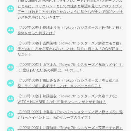
The QUEEN of PURPLE【ライブレポート】圧巻のパフォーマンス
とともに、ロックバンドとしての強さと希望を見せた2ndライブツ
アー「終わることを終わらせないように私たちが全力でQOPとナナ
シスを大事にしていきます」
【100問100答】長縄まりあ（Tokyo 7th シスターズ／佐伯ヒナ役）
身体を使った特技とは!?
【100問100答】吉岡茉祐（Tokyo 7th シスターズ／鰐淵エモコ役）
子どものころから変わらないことは、現在に通じる「○○が好き」
なこと！
【100問100答】山下まみ（Tokyo 7th シスターズ／九条ウメ役）も
う1度味わいたいあの瞬間は、4Uの……！
【100問100答】篠田みなみ（Tokyo 7th シスターズ／春日部ハル
役）ライブ前に必ず行うことは、メンバーとの○○！
【100問100答】加隈亜衣（Tokyo 7th シスターズ／角森ロナ役）
WITCH NUMBER 4の中で1番テンションが上がる曲は？
【100問100答】中島唯（Tokyo 7th シスターズ／野ノ原ヒメ役）最
近行ったイベントは、あのグループのライブ！
【100問100答】井澤詩織（Tokyo 7th シスターズ／芹沢モモカ役）