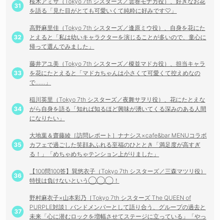
桜木アミサ（Tokyo 7th シスターズ／雲巻モナカ役）、好きなお花
を語る「見た目がとても可愛いくて純粋に好みです♡」
高野麻里佳（Tokyo 7th シスターズ／逢原ミウ役）、自身を花にた
とえると「私は幼いキャラクターを演じることが多いので、童心に
帰って選んでみました」
藤井アユ美（Tokyo 7th シスターズ／榎並マドカ役）、担当キャラ
を花にたとえると「マドカちゃんは小さくて可愛くて控えめなの
で……」
稲川英里（Tokyo 7th シスターズ／夜舞サヲリ役）、花にたとえな
がら自身を語る「知れば知るほど興味が湧いてくる深みのある人間
になりたい」
大地葉＆齋藤綾［訪問レポート］ナナシス×cafe&bar MENUコラボ
カフェで過ごした笑顔あふれる至福のひととき「満足度が高すぎ
る！」「めちゃめちゃテンション上がりました」
【100問100答】巽悠衣子（Tokyo 7th シスターズ／三森マツリ役）
特技は負けないという◯◯◯！
野村麻衣子×山本彩乃［Tokyo 7th シスターズ The QUEEN of
PURPLE対談］バンドメンバーとして語り合う、グループの過去と
未来「心に潜むロックを増幅させてステージに立っている」「やっ