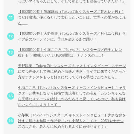
っぱいマイちゃんとして、そして私としても頑張っていきたい！」
【100問100答】飯塚麻結（Tokyo 7th シスターズ／荒木レナ役）1
つだけ魔法が使えるとして実行したいことは、世界への愛があふれ
る……
【100問100答】天野聡美（Tokyo 7th シスターズ／月代ユウ役）ラ
イブ前のルーティンは、予想を超えるあの踊り！
【100問100答】七海こころ（Tokyo 7th シスターズ／恋渕カレン
役）もう1度味わいたいあの瞬間は、ナナシスの……！
天野聡美［Tokyo 7th シスターズ キャストインタビュー］ステージ
に立つ声優として胸に秘めた情熱と決意「ライブに来てくださった
方がナナシスをもっと好きになってくれる手助けができたら」
七海こころ［Tokyo 7th シスターズ キャストインタビュー］キャラ
クターと共鳴しながら目指す表現者としての高み「カレンちゃんな
ら完璧なステージを絶対に作るだろうと思っているので、私も負け
ないようにしよう！って」
小茅楓［Tokyo 7th シスターズ キャストインタビュー］大きな夢を
叶えて届ける無限の作品愛「いち支配人としては、2053やナナシ
スのよさを、みんなに広められるように頑張ります！」