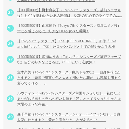
【100問100答】野村麻衣子（Tokyo 7th シスターズ／越前ムラサキ
役）もう1度味わいたいあの瞬間は、QOPの初めてのライブでの……
【100問100答】山本彩乃（Tokyo 7th シスターズ／堺屋ユメノ役）
幸せを感じるのは、好きな○○を食べた瞬間！
【Tokyo 7th シスターズ】The QUEEN of PURPLE、新作『Live
and let "Live"』で示したロックバンドとしての鮮やかな生き様
【100問100答】広瀬ゆうき（Tokyo 7th シスターズ／瀬戸ファーブ
役）自分の好きなところは、○○○という心意気！
宝木久美（Tokyo 7th シスターズ／白鳥トモエ役）、自身を花にた
とえると「綺麗で豊富な色と大きく開いたお花が、お部屋を明るく
彩ってくれる……」
ルウティン（Tokyo 7th シスターズ／前園リシュリ役）、花にたと
えながら担当キャラへの想いを語る「私にとってリシュリちゃんは
太陽のような存在」
森千早都（Tokyo 7th シスターズ／シャオ・ヘイフォン役）、自身
を花にたとえると「昔から雨女なところがあるので……」