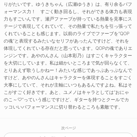
りがたいです。ゆうきちゃん（広瀬ゆうき）は、有り余るパフ
ォーマンス力！ すごく動き回るし、それができる体力も表現
力もすごいんです。瀬戸ファーブが持っている熱量を見事にス
テージで表現してくれていて、その熱量で私たちを引っ張って
くれていることも感じます。以前のライブでファーブを“QOP
の魂”と表現するみたいなセリフがあったんですけど、それを
体現してくれている存在だと思っています。QOPの魂でありエ
ンジンです。あやのんさん（山本彩乃）はすごくキャラクター
を大切にしています。私は細かいところまで気が回らなくて、
とりあえず歌うしかねー！みたいな感じであっぷあっぷなんで
すけど、あやのんさんはキャラクターを体現することをすごく
大事にしていて、それが主軸にいつもあるんですよね。私はそ
こがすごく好きです。あと、ユメノはキャラとしては“おにゃ
のこ～♡”っていう感じですけど、ギターを持つとクールでカ
ッコいいパフォーマンスに切り替わるところも素敵です。
次ページ