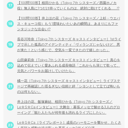
【100問100答】植田ひかる（Tokyo 7th シスターズ／西園ホノカ
役）無人島に1つだけ持っていくものは、絶対に助けてくれる……!?
【100問100答】井上ほの花（Tokyo 7th シスターズ／上杉・ウエバ
ス・キョーコ役）もう1度味わいたいあの瞬間は、あまりにもファ
ンタジックな出会い!?
長谷川玲奈［Tokyo 7th シスターズ キャストインタビュー］1stライ
ブで示した孤高のアイデンティティ「ヴィランズじゃないけど、悪
が来た！という感じで、空気を一変できたので嬉しかった」
山田麻莉奈［Tokyo 7th シスターズ キャストインタビュー］真心を
込めて伝えていく愛あふれる成長物語「これからも演じて歌って、
元気とパワーをお届けしていけたら」
橘一花［Tokyo 7th シスターズ キャストインタビュー］ライブステ
ージで再確認した揺るぎない信頼と絆「シヨンとして立てば怖いも
のは何もない」
井上ほの花、飯塚麻結、植田ひかる［Tokyo 7th シスターズ／
Le☆S☆Caインタビュー］大舞台・幕張メッセで魅せる3人のグロ
ーイング「観た人たちが何年後も誇れるライブにしたい」
Le☆S☆Ca［ライブレポート］成長のハーモニーを響かせ、たくさ
ん笑顔と感動の涙で彩った幕張メッセ2デイズ公演