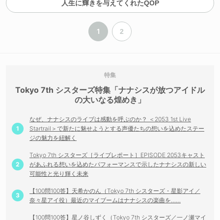
人生に輝きを与えてくれたQOP
1
2
Tokyo 7th シスターズ特集「ナナシスが放つアイドル
の大いなる煌めき」
なぜ、ナナシスのライブは感動を呼ぶのか？ ＜2053 1st Live
Startrail＞で新たに魅せようとする声優たちの想いを込めたステー
ジの魅力を紐解く
Tokyo 7th シスターズ［ライブレポート］EPISODE 2053キャスト
があふれる想いを込めたパフォーマンスで示したナナシスの新しい
可能性と光り輝く未来
【100問100答】天希かのん（Tokyo 7th シスターズ・星影アイ／
奈々星アイ役）最近のマイブームはナナシスの楽曲を……
【100問100答】星ノ谷しずく（Tokyo 7th シスターズ／一ノ瀬マイ