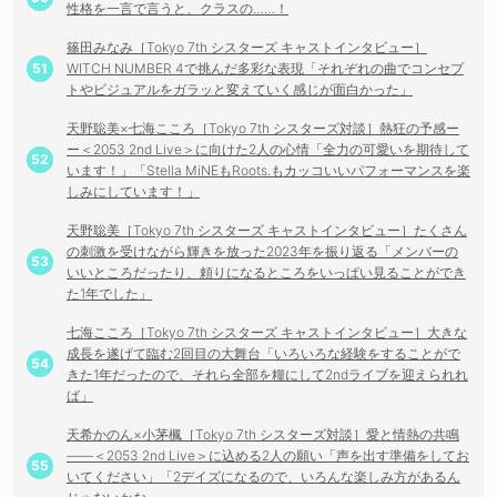
性格を一言で言うと、クラスの……！
篠田みなみ［Tokyo 7th シスターズ キャストインタビュー］
WITCH NUMBER 4で挑んだ多彩な表現「それぞれの曲でコンセプ
トやビジュアルをガラッと変えていく感じが面白かった」
天野聡美×七海こころ［Tokyo 7th シスターズ対談］熱狂の予感ー
ー＜2053 2nd Live＞に向けた2人の心情「全力の可愛いを期待して
います！」「Stella MiNEもRoots.もカッコいいパフォーマンスを楽
しみにしています！」
天野聡美［Tokyo 7th シスターズ キャストインタビュー］たくさん
の刺激を受けながら輝きを放った2023年を振り返る「メンバーの
いいところだったり、頼りになるところをいっぱい見ることができ
た1年でした」
七海こころ［Tokyo 7th シスターズ キャストインタビュー］大きな
成長を遂げて臨む2回目の大舞台「いろいろな経験をすることがで
きた1年だったので、それら全部を糧にして2ndライブを迎えられれ
ば」
天希かのん×小茅楓［Tokyo 7th シスターズ対談］愛と情熱の共鳴
――＜2053 2nd Live＞に込める2人の願い「声を出す準備をしてお
いてください」「2デイズになるので、いろんな楽しみ方があるん