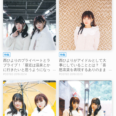
特集
特集
西ひよりのプライベートとラ
西ひよりがアイドルとして大
ブライブ！「最近は温泉とか
事にしていることとは？「喜
に行きたいと思うようになっ
怒哀楽を表現するありのまま
てきた」
の自分が愛されるアイドルで
2019.03.14
2019.03.13
ありたい」