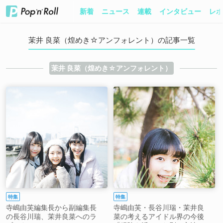
新着
ニュース
連載
インタビュー
レポ
茉井 良菜（煌めき☆アンフォレント）の記事一覧
茉井 良菜（煌めき☆アンフォレント）
特集
特集
寺嶋由芙編集長から副編集長
寺嶋由芙・長谷川瑞・茉井良
の長谷川瑞、茉井良菜へのラ
菜の考えるアイドル界の今後