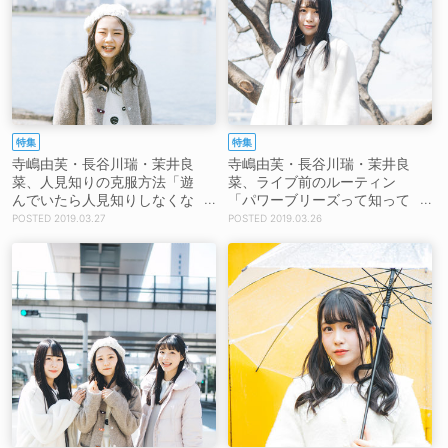
特集
特集
寺嶋由芙・長谷川瑞・茉井良
寺嶋由芙・長谷川瑞・茉井良
菜、人見知りの克服方法「遊
菜、ライブ前のルーティン
んでいたら人見知りしなくな
「パワーブリーズって知って
ったから、慣れかなー」
ますか？」
2019.03.27
2019.03.26