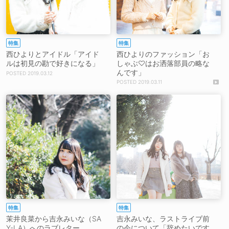
特集
特集
西ひよりとアイドル「アイド
西ひよりのファッション「お
ルは初見の勘で好きになる」
しゃぶ♡はお洒落部員の略な
んです」
2019.03.12
2019.03.11
特集
特集
茉井良菜から吉永みいな（SA
吉永みいな、ラストライブ前
Y-LA）へのラブレター
の今について「辞めたいです