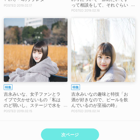
って相談をして、それぐらい
2019.02.17
からなぜか急にヲタクが増え
2019.02.16
始めたんです」
特集
特集
吉永みいな、女子ファンとラ
吉永みいなの趣味と特技「お
イブで欠かせないもの「私は
酒が好きなので、ビールを飲
のど弱いし、ステージで水を
んでいるのが至福の時」
近くに置いておくのは重要で
2019.02.15
2019.02.14
す」
次ページ