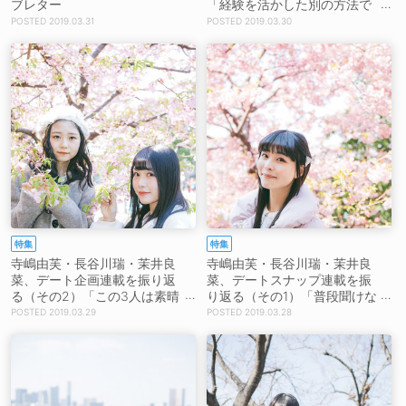
ブレター
「経験を活かした別の方法で
シーンをまた盛り上げてくれ
2019.03.31
2019.03.30
たりする流れもあるのかな」
特集
特集
寺嶋由芙・長谷川瑞・茉井良
寺嶋由芙・長谷川瑞・茉井良
菜、デート企画連載を振り返
菜、デートスナップ連載を振
る（その2）「この3人は素晴
り返る（その1）「普段聞けな
らしい人選だったのではと思
い話とか考えていることとか
2019.03.29
2019.03.28
いますよ」
いっぱい聞けたから面白かっ
た」