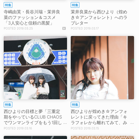
特集
特集
寺嶋由芙・長谷川瑞・茉井良
茉井良菜から西ひより（煌め
菜のファッション＆コスメ
き☆アンフォレント）へのラ
「3人安心と信頼の黒髪」
ブレター
2019.03.25
2019.03.17
特集
特集
西ひよりの目標と夢「三重定
西ひよりが煌めき☆アンフォ
期をやっているCLUB CHAOS
レントに戻ってきた理由「キ
でワンマンライブをもう1回し
ラフォレから離れてみて、み
たい」
んなの大きさやありがたさに
2019.03.16
2019.03.15
気づいた」