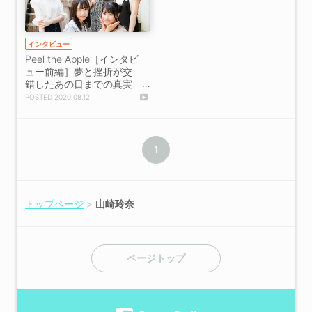
インタビュー
Peel the Apple［インタビ
ュー前編］夢と挫折が交
錯したあの日までの真実
「仲間っていう意識が強
2020.08.12
くなっていました」
1
トップページ
山崎玲奈
ページトップ