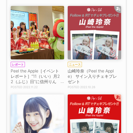
外苑前へ「ピンクなほっ
ぺと赤リップで透明感を
出しました」
レポート
ニュース
Peel the Apple［イベント
山崎玲奈（Peel the Appl
レポート］“11（いい）月2
e） サイン入りチェキプレ
2（ふじ）日”に信州りん
ゼント
ご応援団結成！
2022.11.22
2022.10.26