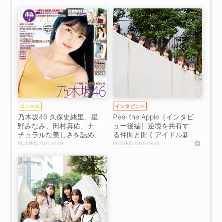
のメンバーになったんだ
なと実感できました」
ニュース
インタビュー
乃木坂46 久保史緒里、星
Peel the Apple［インタビ
野みなみ、田村真佑、ナ
ュー後編］逆境を共有す
チュラルな美しさを詰め
る仲間と開くアイドル新
込んだグラビアで魅せ
章の扉「オーディション
2021.01.09
2020.08.13
る！ 『ボム2月号』表紙
の悔しさを全部力に変え
＆巻頭登場
て、アイドルの天下を獲
りたい」