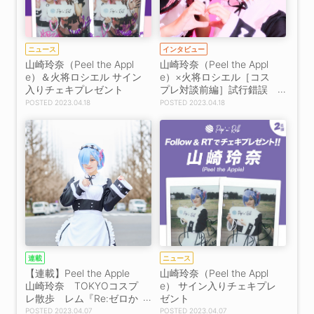
ニュース
インタビュー
山崎玲奈（Peel the Appl
山崎玲奈（Peel the Appl
e）＆火将ロシエル サイン
e）×火将ロシエル［コス
入りチェキプレゼント
プレ対談前編］試行錯誤
をしながら歩んだコスプ
2023.04.18
2023.04.18
レイヤーとしての15年
「イベントで撮ってもら
う写真で少しずつ研究し
ていきました」
連載
ニュース
【連載】Peel the Apple
山崎玲奈（Peel the Appl
山崎玲奈 TOKYOコスプ
e） サイン入りチェキプレ
レ散歩 レム『Re:ゼロか
ゼント
ら始める異世界生活』で
2023.04.07
2023.04.07