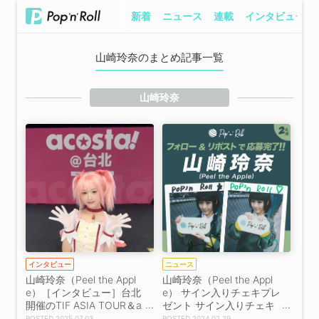
新着
ニュース
連載
インタビュー
山崎玲奈のまとめ記事一覧
山崎玲奈
インタビュー
ニュース
山崎玲奈（Peel the Appl
山崎玲奈（Peel the Appl
e）［インタビュー］台北
e） サイン入りチェキプレ
開催のTIF ASIA TOUR＆a
ゼント サイン入りチェキ
costa!コラボイベントで魅
プレゼント
2025.07.03
2024.02.29