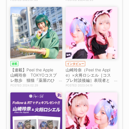
力あふれるコスプレ姿を
披露！「コスプレは、幸
せの連鎖だなと思ってい
ます！」
連載
インタビュー
【連載】Peel the Apple
山崎玲奈（Peel the Appl
山崎玲奈 TOKYOコスプ
e）×火将ロシエル［コス
レ散歩 猫猫『薬屋のひ
プレ対談後編］表現者と
とりごと』でお台場へ
しての揺るぎない情熱
2024.02.29
2023.04.19
「コスプレは私の生きる
「ロシエルさんは存在自
楽しみ」
体がアニメキャラ。スタ
イルがホントに2次元！」