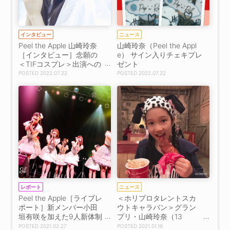
インタビュー
ニュース
Peel the Apple 山崎玲奈
山崎玲奈（Peel the Appl
［インタビュー］念願の
e） サイン入りチェキプレ
＜TIFコスプレ＞出演への
ゼント
想い「この子のコスプ
2022.07.22
2022.07.22
レ、また観たい！って言
ってもらえるように爪痕
を残したい」
レポート
ニュース
Peel the Apple［ライブレ
＜ホリプロタレントスカ
ポート］新メンバー小田
ウトキャラバン＞グラン
垣有咲を加えた9人新体制
プリ・山崎玲奈（13
をお披露目！「ぴるあぽ
歳）、Instagram開設！
2021.02.27
2021.01.16