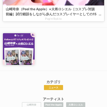
山崎玲奈（Peel the Apple）×火将ロシエル［コスプレ対談
前編］試行錯誤をしながら歩んだコスプレイヤーとしての15
年「イベントで撮ってもらう写真で少しずつ研究していきま
Pop'n'Roll.tv
した」
カテゴリ
ニュース
アーティスト
山崎玲奈
Peel the Apple
火将ロシエル