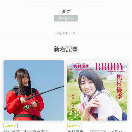
タグ
プレゼント
Pop'n'Roll.tv
新着記事
ニュース
ニュース
仲村悠菜（私立恵比寿中
奥村優季、『BRODY』で初ソ