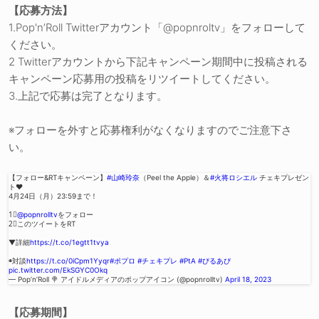
【応募方法】
1.Pop'n’Roll Twitterアカウント「@popnroltv」をフォローして
ください。
2 Twitterアカウントから下記キャンペーン期間中に投稿される
キャンペーン応募用の投稿をリツイートしてください。
3.上記で応募は完了となります。
※フォローを外すと応募権利がなくなりますのでご注意下さ
い。
【フォロー&RTキャンペーン】
#山崎玲奈
（Peel the Apple）＆
#火将ロシエル
チェキプレゼン
ト❤️
4月24日（月）23:59まで！
1⃣
@popnrolltv
をフォロー
2⃣このツイートをRT
▼詳細
https://t.co/1egtt1tvya
◉対談
https://t.co/0iCpm1Yyqr
#ポプロ
#チェキプレ
#PtA
#ぴるあぴ
pic.twitter.com/EkSGYC0Okq
— Pop’n’Roll 🍭 アイドルメディアのポップアイコン (@popnrolltv)
April 18, 2023
【応募期間】