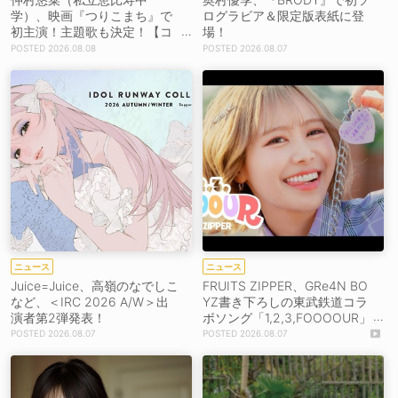
学）、映画『つりこまち』で
ログラビア＆限定版表紙に登
初主演！主題歌も決定！【コ
場！
メントあり】
2026.08.08
2026.08.07
ニュース
ニュース
Juice=Juice、高嶺のなでしこ
FRUITS ZIPPER、GRe4N BO
など、＜IRC 2026 A/W＞出
YZ書き下ろしの東武鉄道コラ
演者第2弾発表！
ボソング「1,2,3,FOOOOUR」
をリリース＆MV公開！
2026.08.07
2026.08.07