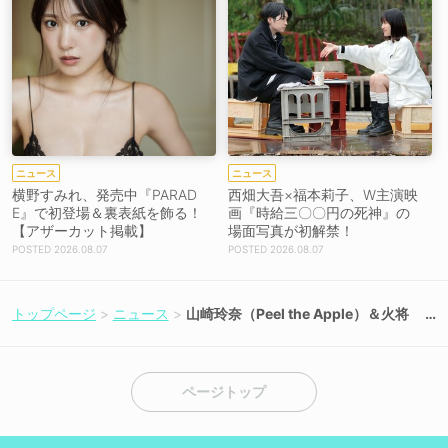
ニュース
ニュース
横野すみれ、発売中『PARAD
西畑大吾×福本莉子、W主演映
E』で初登場＆裏表紙を飾る！
画『時給三〇〇円の死神』の
【アザーカット掲載】
場面写真が初解禁！
2026.08.07
2026.08.07
トップページ
ニュース
山崎玲奈（Peel the Apple）＆火将
ロシエル サイン入りチェキプレゼン
ト
ページトップ