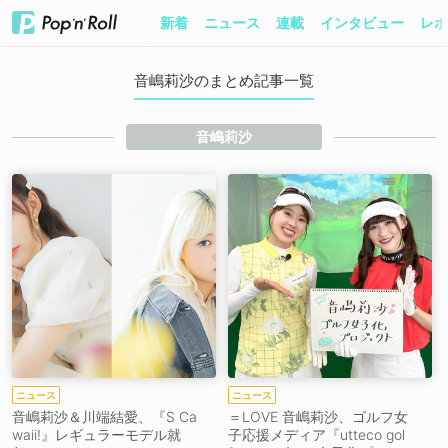
新着
ニュース
連載
インタビュー
レポ
音嶋莉沙のまとめ記事一覧
音嶋莉沙
ニュース
ニュース
音嶋莉沙＆川端結愛、『S Ca
＝LOVE 音嶋莉沙、ゴルフ女
waii!』レギュラーモデル就
子応援メディア『utteco gol