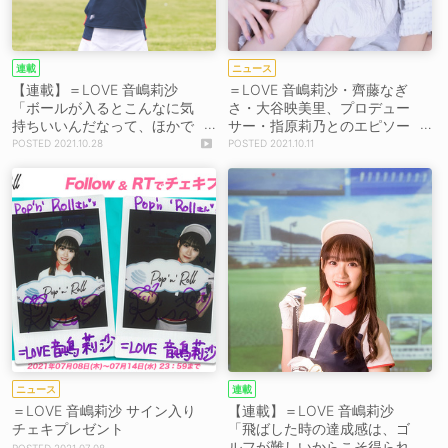
連載
ニュース
【連載】＝LOVE 音嶋莉沙
＝LOVE 音嶋莉沙・齊藤なぎ
「ボールが入るとこんなに気
さ・大谷映美里、プロデュー
持ちいいんだなって、ほかで
サー・指原莉乃とのエピソー
は味わえない喜びがありまし
ドを明かす「指原さんのアド
2021.10.28
2021.10.11
た」念願のゴルフコースデビ
バイスは本当にすごいんで
ュー編
す」『ar』登場
ニュース
連載
＝LOVE 音嶋莉沙 サイン入り
【連載】＝LOVE 音嶋莉沙
チェキプレゼント
「飛ばした時の達成感は、ゴ
ルフが難しいからこそ得られ