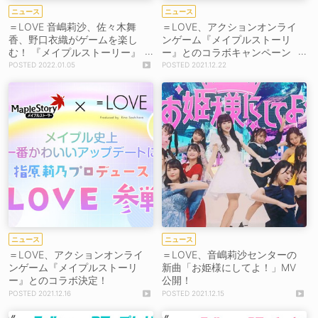
ニュース
ニュース
＝LOVE 音嶋莉沙、佐々木舞
＝LOVE、アクションオンライ
香、野口衣織がゲームを楽し
ンゲーム『メイプルストーリ
む！ 『メイプルストーリー』
ー』とのコラボキャンペーン
コラボ動画公開
第1弾スタート！
2022.01.05
2021.12.22
ニュース
ニュース
＝LOVE、アクションオンライ
＝LOVE、音嶋莉沙センターの
ンゲーム『メイプルストーリ
新曲「お姫様にしてよ！」MV
ー』とのコラボ決定！
公開！
2021.12.16
2021.12.15