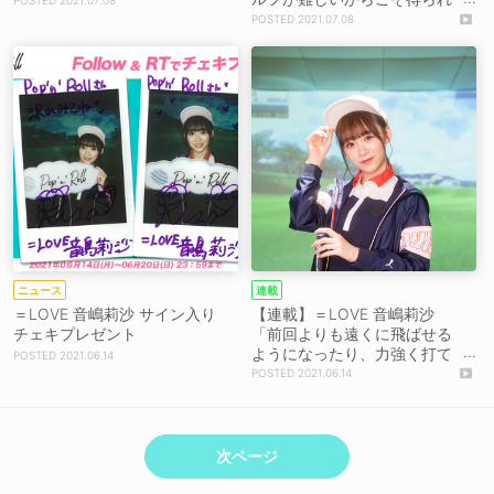
2021.07.08
るもの」シミュレーションコ
2021.07.08
ース編③
ニュース
連載
＝LOVE 音嶋莉沙 サイン入り
【連載】＝LOVE 音嶋莉沙
チェキプレゼント
「前回よりも遠くに飛ばせる
ようになったり、力強く打て
2021.06.14
るようになったんじゃないか
2021.06.14
な」シミュレーションコース
編②
次ページ