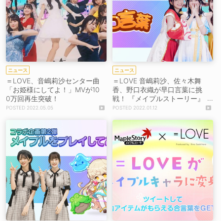
ニュース
ニュース
＝LOVE、音嶋莉沙センター曲
＝LOVE 音嶋莉沙、佐々木舞
「お姫様にしてよ！」MVが10
香、野口衣織が早口言葉に挑
0万回再生突破！
戦！ 『メイプルストーリー』
コラボ動画公開
2022.05.05
2022.01.12