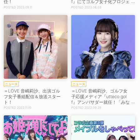
任！
f』にてゴルフ女子化プロジェ
クト始動！
2023.09.11
2023.08.03
ニュース
ニュース
＝LOVE 音嶋莉沙、出演ゴル
＝LOVE 音嶋莉沙、ゴルフ女
フ女子番組配信＆放送スター
子応援メディア『utteco gol
ト！
f』アンバサダー就任！「みな
さんと一緒にゴルフを学ん
2022.11.10
2022.09.29
で、楽しんでいきたい」