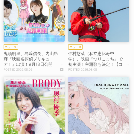
ニュース
ニュース
鬼頭明里、島﨑信長、内山昂
仲村悠菜（私立恵比寿中
輝『映画名探偵プリキュ
学）、映画『つりこまち』で
ア！』出演！9月18日公開
初主演！主題歌も決定！【コ
【コメントあり】
メントあり】
2026.08.09
2026.08.08