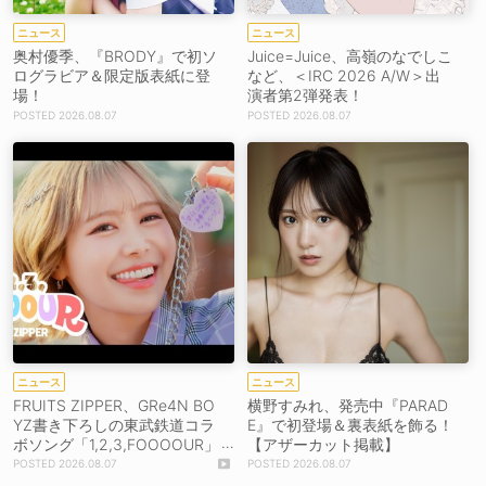
ニュース
ニュース
奥村優季、『BRODY』で初ソ
Juice=Juice、高嶺のなでしこ
ログラビア＆限定版表紙に登
など、＜IRC 2026 A/W＞出
場！
演者第2弾発表！
2026.08.07
2026.08.07
ニュース
ニュース
FRUITS ZIPPER、GRe4N BO
横野すみれ、発売中『PARAD
YZ書き下ろしの東武鉄道コラ
E』で初登場＆裏表紙を飾る！
ボソング「1,2,3,FOOOOUR」
【アザーカット掲載】
をリリース＆MV公開！
2026.08.07
2026.08.07