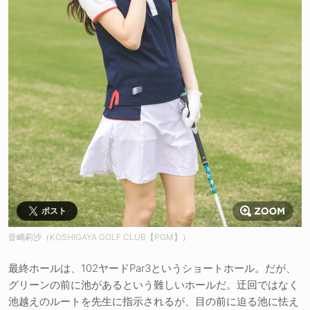
ポスト
音嶋莉沙（KOSHIGAYA GOLF CLUB【PGM】）
最終ホールは、102ヤードPar3というショートホール。だが、
グリーンの前に池があるという難しいホールだ。迂回ではなく
池越えのルートを先生に指示されるが、目の前に迫る池に怯え