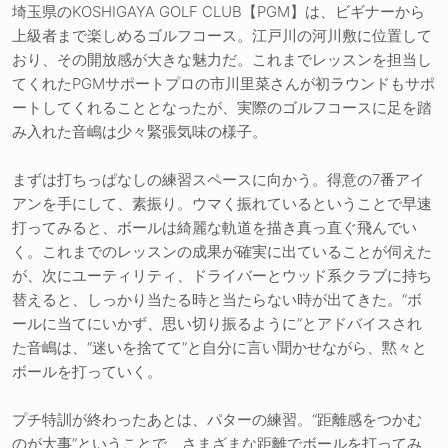
埼玉県のKOSHIGAYA GOLF CLUB【PGM】は、ビギナーから
上級者まで楽しめるゴルフコース。江戸川の河川敷に位置して
おり、その開放感が大きな魅力だ。これまでレッスンを担当し
てくれたPGMサポートプロの市川里菜さんが初ラウンドもサポ
ートしてくれることとなったが、実際のゴルフコースに足を踏
み入れた音嶋は少々緊張気味の様子。
まずは打ちっぱなしの練習スペースに向かう。得意の7番アイ
アンを手にして、素振り。ウマく振れているということで早速
打ってみると、ボールは綺麗な軌道を描き真っ直ぐ飛んでい
く。これまでのレッスンの成果が確実に出ていることが伺えた
が、次にユーティリティ、ドライバーとウッド系クラブに持ち
替えると、しっかり当たる時と当たらない時が出てきた。“ボ
ールに当てにいかず、思い切り振るように”とアドバイスされ
た音嶋は、“迷いを捨てて”と自分に言い聞かせながら、黙々と
ボールを打っていく。
プチ特訓が終わったあとは、パターの練習。“距離感をつかむ
のが大事”ということで、さまざまな距離でボールを打ってみ