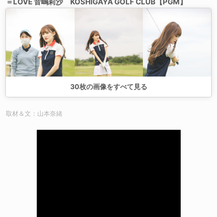
＝LOVE 音嶋莉沙 KOSHIGAYA GOLF CLUB【PGM】
30
枚の画像をすべて見る
取材＆文：山本奈緒