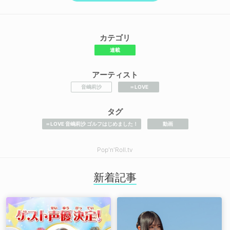
カテゴリ
連載
アーティスト
音嶋莉沙
＝LOVE
タグ
＝LOVE 音嶋莉沙 ゴルフはじめました！
動画
Pop'n'Roll.tv
新着記事