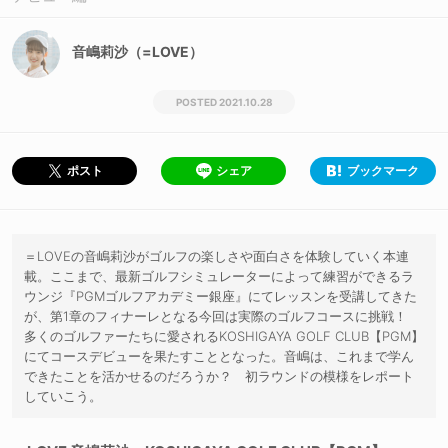
音嶋莉沙（=LOVE）
2021.10.28
シェア
ブックマーク
ポスト
＝LOVEの音嶋莉沙がゴルフの楽しさや面白さを体験していく本連
載。ここまで、最新ゴルフシミュレーターによって練習ができるラ
ウンジ『PGMゴルフアカデミー銀座』にてレッスンを受講してきた
が、第1章のフィナーレとなる今回は実際のゴルフコースに挑戦！
多くのゴルファーたちに愛されるKOSHIGAYA GOLF CLUB【PGM】
にてコースデビューを果たすこととなった。音嶋は、これまで学ん
できたことを活かせるのだろうか？ 初ラウンドの模様をレポート
していこう。