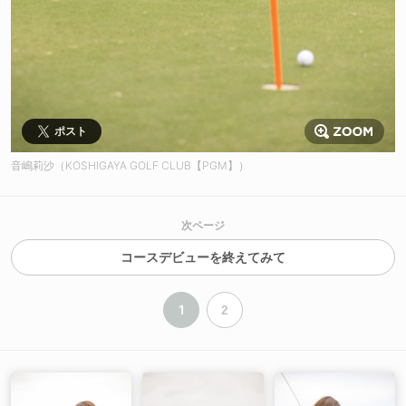
ポスト
音嶋莉沙（KOSHIGAYA GOLF CLUB【PGM】）
次ページ
コースデビューを終えてみて
1
2