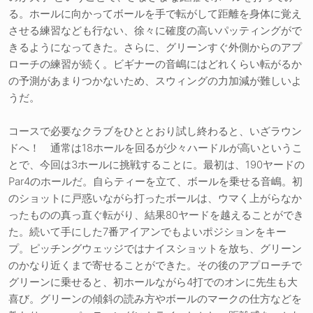
る。ホールに向かってボールを手で転がして距離を身体に覚え
させる練習なども行ない、徐々に確度の高いパッティングがで
きるようになってきた。さらに、グリーンすぐ外側からのアプ
ローチの練習が続く。ビギナーの音嶋にはどれくらい転がるか
の予測があまりつかないため、スウィングの力加減が難しいよ
うだ。
コースで必要なクラブをひととおり試し終わると、いざラウン
ドへ！ 通常は18ホールを回るが少々ハードルが高いというこ
とで、今回は3ホールに挑戦することに。最初は、190ヤードの
Par4のホールだ。自らティーを立て、ボールを乗せる音嶋。初
のショットに戸惑いながら打ったボールは、ウマく上がらなか
ったものの真っ直ぐ転がり、結果80ヤードを越えることができ
た。続いて手にした7番アイアンでもよいポジションをキー
プ。ピッチングウェッジではナイスショットを放ち、グリーン
のかなり近くまで寄せることができた。その後のアプローチで
グリーンに乗せると、初ホールながら4打でのオンに先生も大
喜び。グリーンの傾斜の読み方やボールのマークの仕方などを