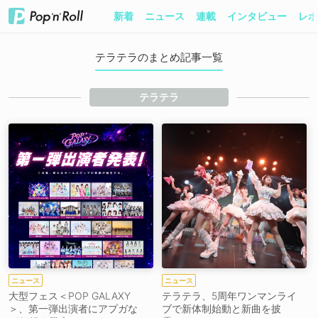
新着
ニュース
連載
インタビュー
レポ
テラテラのまとめ記事一覧
テラテラ
ニュース
ニュース
大型フェス＜POP GALAXY
テラテラ、5周年ワンマンライ
＞、第一弾出演者にアプガな
ブで新体制始動と新曲を披