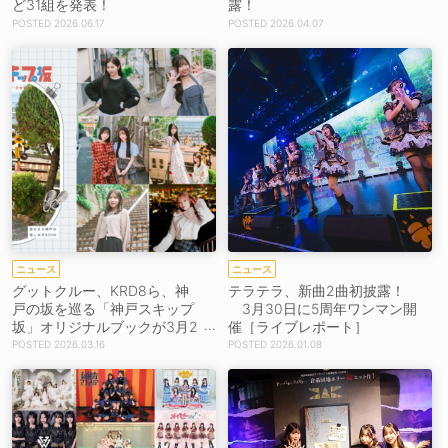
ど31組を発表！
露！
2026.06.17
2026.04.07
ニュース
ニュース
グットクルー、KRD8ら、神
テラテラ、新曲2曲初披露！
戸の坂を巡る「神戸スキップ
3月30日に5周年ワンマン開
坂」オリジナルブックが3月2
催［ライブレポート］
3日発売！
2026.03.16
2026.01.08