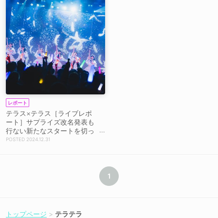
レポート
テラス×テラス［ライブレポ
ート］サプライズ改名発表も
行ない新たなスタートを切っ
た＜新体制お披露目ライブ＞
2024.12.31
1
トップページ
テラテラ