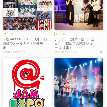
ニュース
ニュース
＜@JAM MEETS＞、1月30日
テラテラ（池本・藤田・黒
川崎でオールナイト開催決
田）、“初めての怪談ショ
定！
ー”を披露！
2025.12.22
2025.10.18