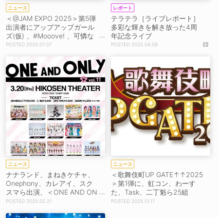
ニュース
レポート
＜@JAM EXPO 2025＞第5弾
テラテラ［ライブレポート］
出演者にアップアップガール
多彩な輝きを解き放った4周
ズ(仮) 、#Mooove! 、可憐な
年記念ライブ
アイボリーら20組発表！
2025.07.07
2025.04.09
ニュース
ニュース
ナナランド、まねきケチャ、
＜歌舞伎町UP GATE↑↑2025
Onephony、カレアイ、スク
＞第1弾に、虹コン、わーす
スマら出演、＜ONE AND ON
た、Task、二丁魁ら25組
LY Vol.11＞開催！
2025.02.21
2025.01.17