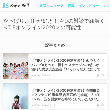
新着
ニュース
連載
インタビュー
レポ
やっぱり、TIFが好き！ 4つの対談で紐解く
＜TIFオンライン2020＞の可能性
記事まとめ
【TIFオンライン2020特別対談4】#バババ
バンビ×えのぐ 憧れのステージへの想いが
溢れた異次元座談会「いろいろな人に知って
もらえるように頑張りたい」「バーチャルで
2020.09.30
7/7
も伝わる感情がたくさんあると思う」
【TIFオンライン2020特別対談3】寺嶋由芙
×フジテレビ 事業部 吉田咲帆（後編）「＜TI
F＞を、己を開放する時間にしていただいた
ら楽しいと思います」
2020.09.29
6/7