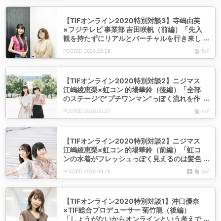
【TIFオンライン2020特別対談3】寺嶋由芙
×フジテレビ 事業部 吉田咲帆（前編）「先入
観を持たずにリアルとバーチャルを行き来し
て楽しみたいと思います」
2020.09.28
5/7
【TIFオンライン2020特別対談2】ニジマス
江嶋綾恵梨×虹コン 的場華鈴（後編）「全部
のステージで“プチワンマン”っぽく流れを作
ってやれたら」
2020.09.27
4/7
【TIFオンライン2020特別対談2】ニジマス
江嶋綾恵梨×虹コン 的場華鈴（前編）「虹コ
ンの水着がフレッシュっぽく見えるのは髪色
のおかげなのかもしれない（笑）」
2020.09.26
3/7
【TIFオンライン2020特別対談1】沖口優奈
×TIF総合プロデューサー 菊竹龍（後編）
「しょうがないからオンラインという考えで