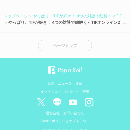
トップページ
やっぱり、TIFが好き！ 4つの対談で紐解く＜TIF
オンライン2020＞の可能性
やっぱり、TIFが好き！ 4つの対談で紐解く＜TIFオンライン2
020＞の可能性
ページトップ
新着
ニュース
連載
インタビュー
レポート
特集
運営会社
お問い合わせ
Cookieポリシーとオプトアウト
© AMIDUS. ALL RIGHTS RESERVED.