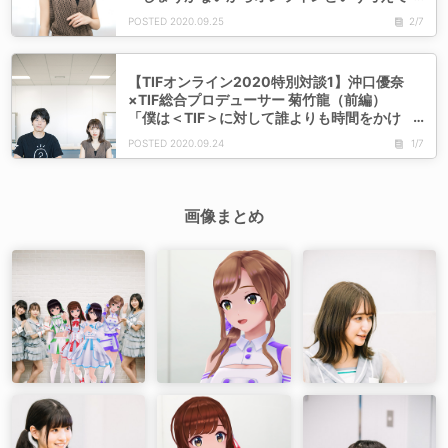
はなくて、やるなら振り切ってやりたい」
2020.09.25
2/7
【TIFオンライン2020特別対談1】沖口優奈
×TIF総合プロデューサー 菊竹龍（前編）
「僕は＜TIF＞に対して誰よりも時間をかけ
てずっと考えていようと思っているんです」
2020.09.24
1/7
画像まとめ