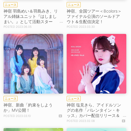
ニュース
ニュース
神宿 羽島めい＆羽島みき、リ
神宿、全国ツアー＜8colors＞
アル姉妹ユニット『はしまし
ファイナル公演のソールドア
まい。』として活動スター
ウト＆生配信決定！
ト！【コメントあり】
2023.06.05
2023.03.30
ニュース
ニュース
神宿、新曲「約束をしよう
神宿 塩見きら、アイドルソン
か」MV公開！
グの名作「バレンタイン・キ
ッス」カバー配信リリース＆
2023.03.10
MV公開！
2023.02.08