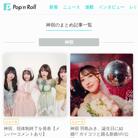
新着
ニュース
連載
インタビュー
レポ
神宿のまとめ記事一覧
神宿
ニュース
ニュース
神宿、現体制終了を発表【メ
神宿 羽島みき、誕生日に結
ンバーコメントあり】
婚!? ガイコツと踊る新曲MV公