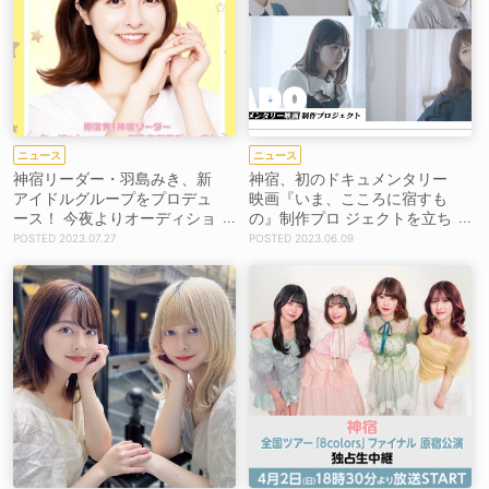
ニュース
ニュース
神宿リーダー・羽島みき、新
神宿、初のドキュメンタリー
アイドルグループをプロデュ
映画『いま、こころに宿すも
ース！ 今夜よりオーディショ
の』制作プロ ジェクトを立ち
ンスタート【コメントあり】
上げ＋クラウドファンディン
2023.07.27
2023.06.09
グを開始！