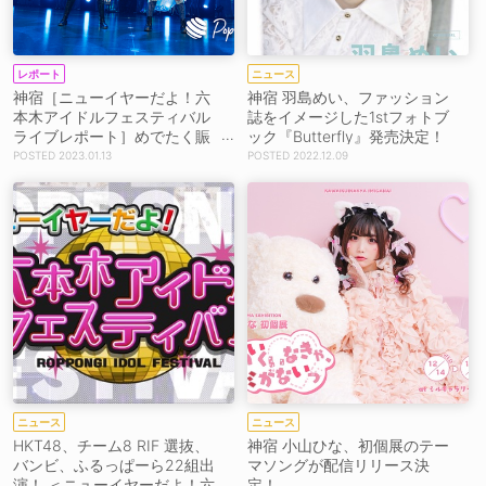
レポート
ニュース
神宿［ニューイヤーだよ！六
神宿 羽島めい、ファッション
本木アイドルフェスティバル
誌をイメージした1stフォトブ
ライブレポート］めでたく賑
ック『Butterfly』発売決定！
やかに作り上げた至福のステ
2023.01.13
2022.12.09
ージ！ 「みなさまに神が宿る
ような年になりますように」
ニュース
ニュース
HKT48、チーム8 RIF 選抜、
神宿 小山ひな、初個展のテー
バンビ、ふるっぱーら22組出
マソングが配信リリース決
演！ ＜ニューイヤーだよ！六
定！