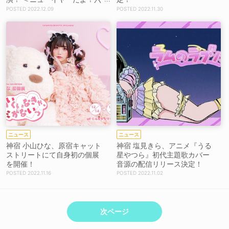
本木アイドルフェスティバル
2022.12.09
2022.11.30
＞開催決定
ニュース
ニュース
神宿 小山ひな、原宿キャット
神宿 塩見きら、アニメ『うる
ストリートにて自身初の個展
星やつら』初代主題歌カバー
を開催！
音源の配信リリース決定！
2022.11.16
2022.11.02
次ページ