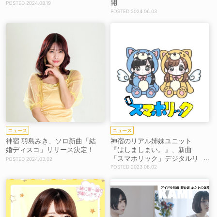
開
2024.08.19
2024.06.03
ニュース
ニュース
神宿 羽島みき、ソロ新曲「結
神宿のリアル姉妹ユニット
婚ディスコ」リリース決定！
『はしましまい。』、新曲
「スマホリック」デジタルリ
2024.03.02
リース決定！ mihimaru GTの
2023.08.02
miyakeが作詞＆作曲を担当