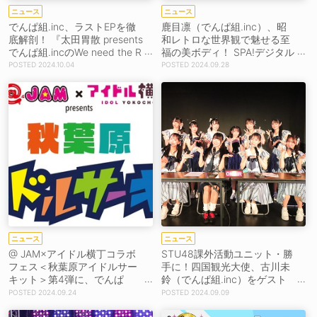
ニュース
ニュース
でんぱ組.inc、ラストEPを徹
鹿目凛（でんぱ組.inc）、昭
底解剖！ 『太田胃散 presents
和レトロな世界観で魅せる至
でんぱ組.incのWe need the R
福の美ボディ！ SPA!デジタル
ADIO』放送決定
写真集発売
2024.10.04
2024.09.28
ニュース
ニュース
@ JAM×アイドル横丁コラボ
STU48課外活動ユニット・勝
フェス＜秋葉原アイドルサー
手に！四国観光大使、古川未
キット＞第4弾に、でんぱ
鈴（でんぱ組.inc）をゲスト
組、わーすた、Task、Appar
に迎えて四国ライブ開催！
2024.09.24
2024.09.09
e!ら34組