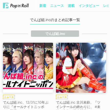
新着
ニュース
連載
インタビュー
レポ
でんぱ組.incのまとめ記事一覧
でんぱ組.inc
ニュース
ニュース
でんぱ組.inc、12/31に10年ぶ
でんぱ組.inc 古川未鈴、『ツ
りに『オールナイトニッポ
インテールの終わりに、 #未