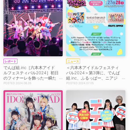
レポート
ニュース
でんぱ組.inc［六本木アイド
＜六本木アイドルフェスティ
ルフェスティバル2024］初日
バル2024＞第3弾に、でんぱ
のフィナーレを飾った一瞬た
組.inc、ふるっぱー、ニアジ
りとも目が離せない狂騒の宴
ョイ
2024.08.05
2024.07.05
「この7人とここにいるみんな
で、でんぱ組.incです！」