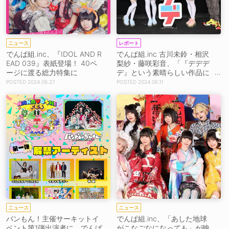
ニュース
レポート
でんぱ組.inc、『IDOL AND R
でんぱ組.inc 古川未鈴・相沢
EAD 039』表紙登場！ 40ペ
梨紗・藤咲彩音、「『デデデ
ージに渡る総力特集に
デ』という素晴らしい作品に
でんぱ組も入っていくことが
2024.06.27
2024.06.11
できた気がして嬉しかった」
『デデデデ』スペシャルイベ
ント出演
ニュース
ニュース
バンもん！主催サーキットイ
でんぱ組.inc、「あした地球
ベント第1弾出演者に、でんぱ
がこなごなになっても」が映