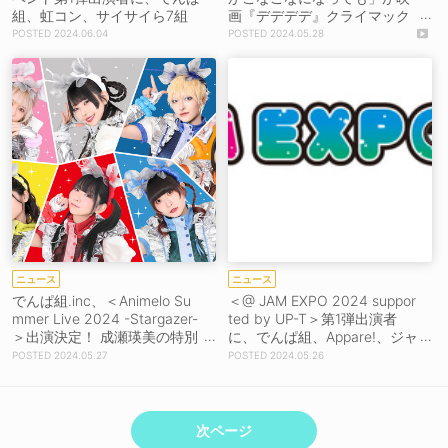
組、虹コン、サイサイら7組
画『デデデデ』クライマック
スシーン挿入歌に！【メンバ
2024.06.04
2024.05.28
ーコメントあり】
ニュース
ニュース
でんぱ組.inc、＜Animelo Su
＜@ JAM EXPO 2024 suppor
mmer Live 2024 -Stargazer-
ted by UP-T＞第1弾出演者
＞出演決定！ 成瀬瑛美の特別
に、でんぱ組、Appare!、ジャ
参加も【コメントあり】
ムズ、ぴるあぽ、きゃんちゅ
2024.05.27
2024.05.26
ーら20組
次ページ