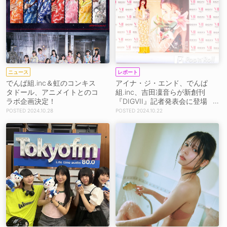
ニュース
レポート
でんぱ組.inc＆虹のコンキス
アイナ・ジ・エンド、でんぱ
タドール、アニメイトとのコ
組.inc、吉田凜音らが新創刊
ラボ企画決定！
『DIGVII』記者発表会に登場
「時代の幕開けに携わらせて
2024.10.28
2024.10.22
いただいたことが本当に本当
に幸せ」