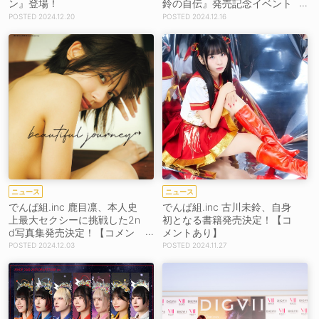
ン』登場！
鈴の自伝』発売記念イベント
詳細解禁！ 限定版にはメンバ
2024.12.20
2024.12.16
ーとのロケ動画も
ニュース
ニュース
でんぱ組.inc 鹿目凛、本人史
でんぱ組.inc 古川未鈴、自身
上最大セクシーに挑戦した2n
初となる書籍発売決定！【コ
d写真集発売決定！【コメン
メントあり】
トあり】
2024.12.03
2024.11.27