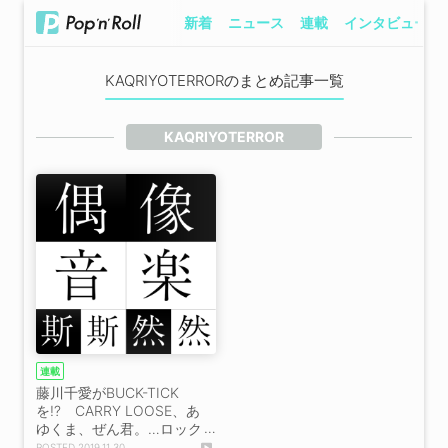
新着
ニュース
連載
インタビュー
KAQRIYOTERRORのまとめ記事一覧
KAQRIYOTERROR
連載
藤川千愛がBUCK-TICK
を!? CARRY LOOSE、あ
ゆくま、ぜん君。…ロック
テイストアイドルの現在
2019.11.30