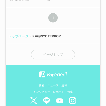
地｜「偶像音楽 斯斯然
然」第18回
1
トップページ
KAQRIYOTERROR
ページトップ
新着
ニュース
連載
インタビュー
レポート
特集