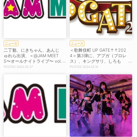
ニュース
ニュース
二丁魁、にきちゃん、あんじ
＜歌舞伎町 UP GATE↑↑202
ゅれら出演、＜@JAM MEET
4＞第3弾に、アプガ（プロレ
S〜オールナイトライブ〜 vol.
ス）、キングサリ、しろも
12＞開催決定！
ん、ツキアト、テラテラ、ラ
2024.05.27
2024.02.16
フ×ラフら30組