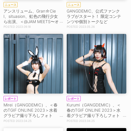
ニュース
ニュース
アンスリューム、Gran☆Cie
GANGDEMIC、公式ファンク
l、situasion、虹色の飛行少女
ラブがスタート！ 限定コンテ
ら出演、＜@JAM MEETS〜オ
ンツや個別トークなど
ールナイトライブ〜 vol.10＞
2023.09.18
2023.05.26
開催決定！
レポート
レポート
Mirei（GANGDEMIC）、＜春
Kurumi（GANGDEMIC）、＜
のTGIF ONLINE 2023＞水着
春のTGIF ONLINE 2023＞水
グラビア撮り下ろしフォト
着グラビア撮り下ろしフォト
（4月25日）
（4月25日）
2023.04.25
2023.04.25