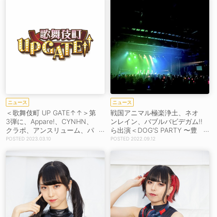
ニュース
ニュース
＜歌舞伎町 UP GATE↑↑＞第
戦国アニマル極楽浄土、ネオ
3弾に、Appare!、CYNHN、
ンレイン、バブルバビデガム!!
クラポ、アンスリューム、パ
ら出演＜DOG'S PARTY 〜豊
レパレら50組＆出演日発表！
洲で無銭やるってよ〜＞、開
2023.03.10
2022.09.12
催！