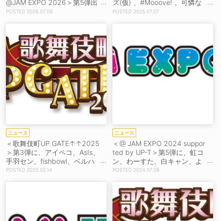
@JAM EXPO 2026＞第5弾出
ズ(仮) 、#Mooove! 、可憐な
演者20組発表！
アイボリーら20組発表！
2026.07.06
2025.07.07
ニュース
ニュース
＜歌舞伎町UP GATE↑↑2025
＜@ JAM EXPO 2024 suppor
＞第3弾に、アイペコ、AsIs、
ted by UP-T＞第5弾に、虹コ
手羽セン、fishbowl、ベルハ
ン、わーすた、白キャン、よ
ー、マジパンら35組
るあみ、C;ONら20組
2025.02.14
2024.07.08