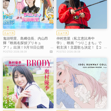
ニュース
ニュース
鬼頭明里、島﨑信長、内山昂
仲村悠菜（私立恵比寿中
輝『映画名探偵プリキュ
学）、映画『つりこまち』で
ア！』出演！9月18日公開
初主演！主題歌も決定！【コ
【コメントあり】
メントあり】
2026.08.09
2026.08.08