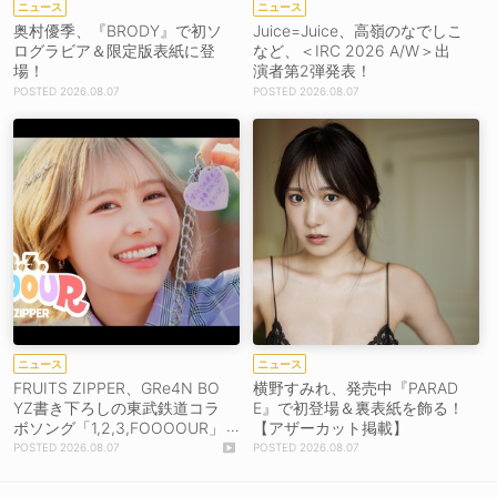
ニュース
ニュース
奥村優季、『BRODY』で初ソ
Juice=Juice、高嶺のなでしこ
ログラビア＆限定版表紙に登
など、＜IRC 2026 A/W＞出
場！
演者第2弾発表！
2026.08.07
2026.08.07
ニュース
ニュース
FRUITS ZIPPER、GRe4N BO
横野すみれ、発売中『PARAD
YZ書き下ろしの東武鉄道コラ
E』で初登場＆裏表紙を飾る！
ボソング「1,2,3,FOOOOUR」
【アザーカット掲載】
をリリース＆MV公開！
2026.08.07
2026.08.07