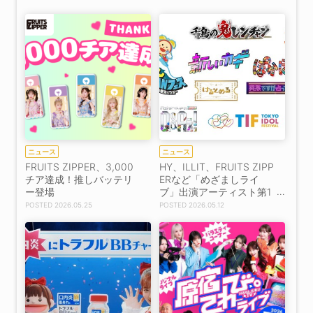
PORTSでも同時放送決
定！
定！
ニュース
ニュース
FRUITS ZIPPER、3,000
HY、ILLIT、FRUITS ZIPP
チア達成！推しバッテリ
ERなど「めざましライ
ー登場
ブ」出演アーティスト第1
弾13組が決定！
2026.05.25
2026.05.12