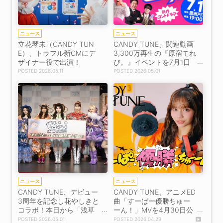
ニュース
ニュース
立花琴未（CANDY TUN
CANDY TUNE、関連動画
E）、トラフル新CMにデ
3,300万再生の『原宿てれ
ザイナー役で出演！
び。』イベントを7月1日
開催！
2026.05.11
2026.05.01
ニュース
ニュース
CANDY TUNE、デビュー
CANDY TUNE、アニメED
3周年を記念し花やしきと
曲「すーぱー優勝ちゅー
コラボ！本日から「浅草
ーん！」MVを4月30日公
飴やしき」開催
開！
2026.05.01
2026.04.29