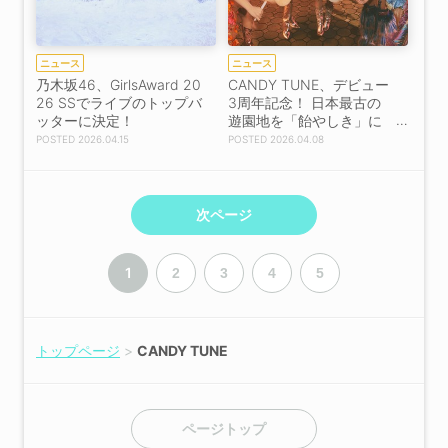
ニュース
ニュース
乃木坂46、GirlsAward 20
CANDY TUNE、デビュー
26 SSでライブのトップバ
3周年記念！ 日本最古の
ッターに決定！
遊園地を「飴やしき」に
一変
2026.04.15
2026.04.08
次ページ
1
2
3
4
5
トップページ
CANDY TUNE
ページトップ