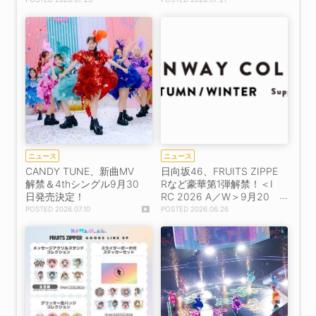
開始！
着！
ニュース
ニュース
CANDY TUNE、新曲MV
日向坂46、FRUITS ZIPPE
解禁＆4thシングル9月30
Rなど豪華第1弾解禁！＜I
日発売決定！
RC 2026 A／W＞9月20
日開催決定！
2026.07.10
2026.06.26