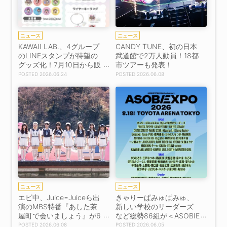
ニュース
ニュース
KAWAII LAB.、4グループ
CANDY TUNE、初の日本
のLINEスタンプが待望の
武道館で2万人動員！18都
グッズ化！7月10日から販
市ツアーも発表！
売開始
2026.06.24
2026.06.08
ニュース
ニュース
エビ中、Juice=Juiceら出
きゃりーぱみゅぱみゅ、
演のMBS特番『あした茶
新しい学校のリーダーズ
屋町で会いましょう』が6
など総勢86組が＜ASOBIE
月19日・20日にGAORA S
XPO 2026＞に出演決
2026.06.08
2026.06.05