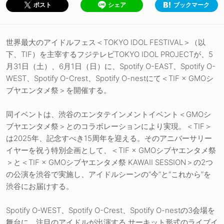
シェア
ブックマーク
ポスト
世界最大のアイドルフェス＜TOKYO IDOL FESTIVAL＞（以
下、TIF）を主宰するフジテレビTOKYO IDOL PROJECTが、5
月31日（土）、6月1日（日）に、Spotify O-EAST、Spotify O-
WEST、Spotify O-Crest、Spotify O-nestにて＜TIF × GMOシ
ブヤエンタメ祭＞を開催する。
同イベントは、渋谷のエンタテインメントイベント＜GMOシ
ブヤエンタメ祭＞とのコラボレーションにより実現。＜TIF＞
は2025年、記念すべき15周年を迎える。そのアニバーサリー
イヤーを祝う特別企画として、＜TIF × GMOシブヤエンタメ祭
＞と＜TIF × GMOシブヤエンタメ祭 KAWAII SESSION＞の2つ
の公演を渋谷で実施し、アイドルシーンの“今”と“これから”を
渋谷にお届けする。
Spotify O-WEST、Spotify O-Crest、Spotify O-nestの3会場を
舞台に、注目のアイドルが出演する サーキット形式のライブイ