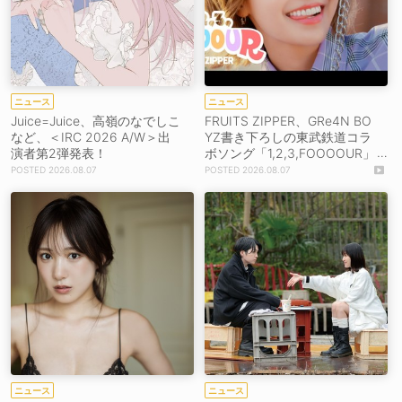
ニュース
ニュース
Juice=Juice、高嶺のなでしこ
FRUITS ZIPPER、GRe4N BO
など、＜IRC 2026 A/W＞出
YZ書き下ろしの東武鉄道コラ
演者第2弾発表！
ボソング「1,2,3,FOOOOUR」
をリリース＆MV公開！
2026.08.07
2026.08.07
ニュース
ニュース