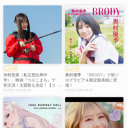
ニュース
ニュース
仲村悠菜（私立恵比寿中
奥村優季、『BRODY』で初ソ
学）、映画『つりこまち』で
ログラビア＆限定版表紙に登
初主演！主題歌も決定！【コ
場！
メントあり】
2026.08.08
2026.08.07