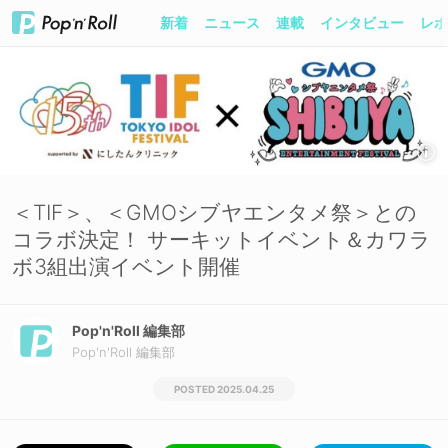
新着
ニュース
連載
インタビュー
レポ
＜TIF＞、＜GMOシブヤエンタメ祭＞との
コラボ決定！ サーキットイベント＆カワラ
ボ3組出演イベント開催
Pop'n'Roll 編集部
Pop'n'Roll 編集部
2025.04.25