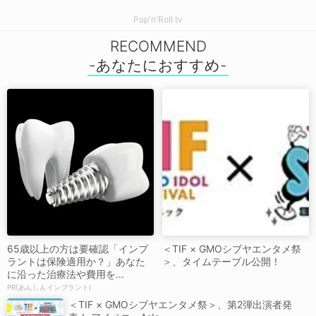
Pop'n'Roll.tv
RECOMMEND
65歳以上の方は要確認「インプ
＜TIF × GMOシブヤエンタメ祭
ラントは保険適用か？」あなた
＞、タイムテーブル公開！
に沿った治療法や費用を...
PR(あんしんインプラント)
＜TIF × GMOシブヤエンタメ祭＞、第2弾出演者発