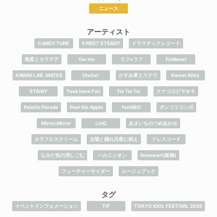
ニュース
アーティスト
CANDY TUNE
SWEET STEADY
ドラマチックレコード
衛星とカラテア
fav me
ラフ×ラフ
fishbowl
KAWAII LAB. MATES
UtaGe!
かすみ草とステラ
Sweet Alley
STAiNY
Task have Fun
Toi Toi Toi
ナナコロビヤオキ
Palette Parade
Peel the Apple
feelNEO
ポンコツコンポ
Mirror,Mirror
LinQ
あまいものつめあわせ
カラフルスクリーム
太陽と踊れ月夜に唄え
ドレスコード
なみだ色の消しごむ
ハルニシオン
himawari(船橋)
フューチャーサイダー
ルージュブック
タグ
イベントインフォメーション
TIF
TOKYO IDOL FESTIVAL 2025