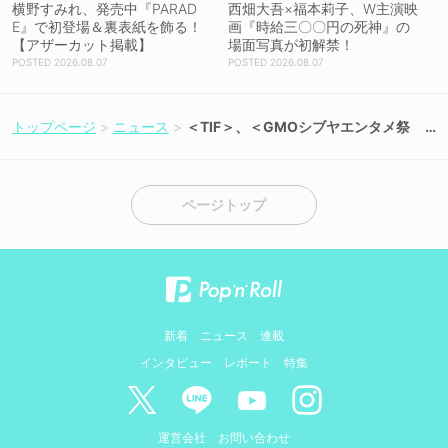
横野すみれ、発売中『PARAD
西畑大吾×福本莉子、W主演映
E』で初登場＆裏表紙を飾る！
画『時給三〇〇円の死神』の
【アザーカット掲載】
場面写真が初解禁！
2026.08.07
2026.08.07
トップページ
ニュース
＜TIF＞、＜GMOシブヤエンタメ祭
＞とのコラボ決定！ サーキットイベ
ント＆カワラボ3組出演イベント開催
ページトップ
新着
ニュース
連載
インタビュー
レポート
特集
運営会社
お問い合わせ