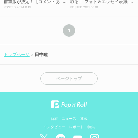
前重版が決定！【コメントあ
取る！ フォト＆エッセイ表紙
り】
解禁
2024.11.19
2024.10.18
1
トップページ
田中瞳
ページトップ
新着
ニュース
連載
インタビュー
レポート
特集