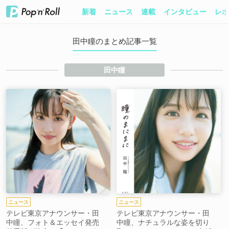
新着
ニュース
連載
インタビュー
レポ
田中瞳のまとめ記事一覧
田中瞳
ニュース
ニュース
テレビ東京アナウンサー・田
テレビ東京アナウンサー・田
中瞳、フォト＆エッセイ発売
中瞳、ナチュラルな姿を切り