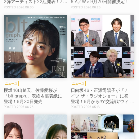
2弾アーティスト22組発表！7
6 A／W＞9月20日開催決定！
月18日に8時間生放送
2026.06.30
2026.06.26
ニュース
ニュース
櫻坂46山﨑天、佐藤愛桜が
日向坂46・正源司陽子が『ナ
「blt graph.」表紙＆裏表紙に
イツ ザ・ラジオショー』に初
登場！6月30日発売
登場！6月からの“交流戦”ウィ
ークに豪華ゲスト集結
2026.06.25
2026.05.18