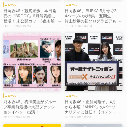
ニュース
ニュース
日向坂46・藤嶌果歩、本日発
日向坂46、BUBKA 5月号で3
売の『BRODY』6月号表紙に
4ページの大特集！五期生・
登場！ 未公開カット3点も解
片山紗希の初ソログラビアも
禁
掲載
2026.04.23
2026.03.24
ニュース
ニュース
乃木坂46、梅澤美波がグルー
日向坂46・正源司陽子、4月
プ卒業前最後の大型ファッシ
から木曜『ANNX』のパーソ
ョンイベント出演！
ナリティに就任！【コメント
あり】
2026.03.19
2026.03.10