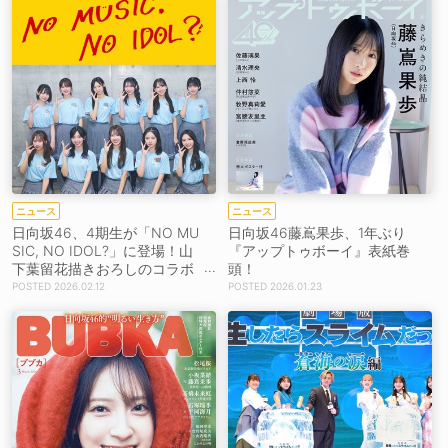
ニュース
ニュース
日向坂46、4期生が「NO MU
日向坂46藤嶌果歩、1年ぶり
SIC, NO IDOL?」に登場！山
『アップトゥボーイ』表紙巻
下葉留花描きおろしのコラボ
頭！
ポスター解禁
2026.02.12
2026.01.23