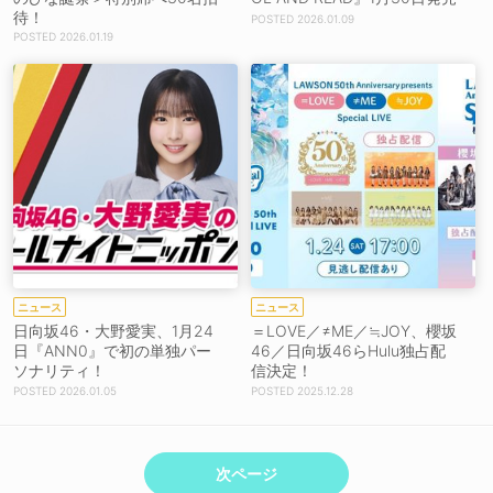
待！
2026.01.09
2026.01.19
ニュース
ニュース
日向坂46・大野愛実、1月24
＝LOVE／≠ME／≒JOY、櫻坂
日『ANN0』で初の単独パー
46／日向坂46らHulu独占配
ソナリティ！
信決定！
2026.01.05
2025.12.28
次ページ