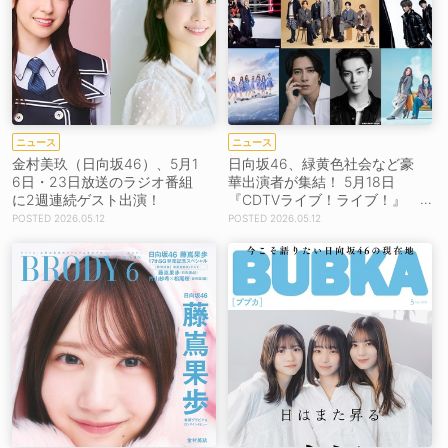
ニュース
ニュース
金村美玖（日向坂46）、5月1
日向坂46、緑黄色社会など豪
6日・23日放送のラジオ番組
華出演者が集結！ 5月18日
に2週連続ゲスト出演！
『CDTVライブ！ライブ！』
生放送
2026.05.12
2026.05.12