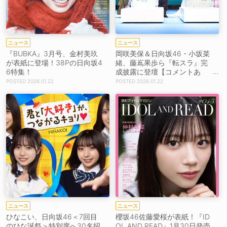
ニュース
ニュース
『BUBKA』3月号、金村美玖
岡咲美保＆日向坂46・小坂菜
が表紙に登場！38Pの日向坂4
緒、藤嶌果歩ら『転スラ』完
6特集！
成披露に登壇【コメントあ
り】
2026.01.22
2026.01.22
ニュース
ニュース
ひなこい、日向坂46＜7回目
櫻坂46佐藤愛桜が表紙！『ID
のひな誕祭＞特別席へ30名招
OL AND READ』1月30日発売