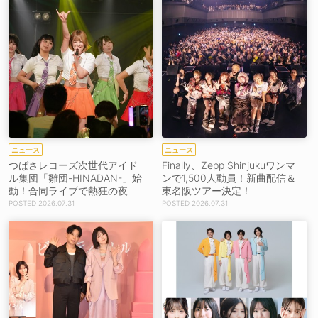
ニュース
ニュース
つばさレコーズ次世代アイド
Finally、Zepp Shinjukuワンマ
ル集団「雛団-HINADAN-」始
ンで1,500人動員！新曲配信＆
動！合同ライブで熱狂の夜
東名阪ツアー決定！
2026.07.31
2026.07.31