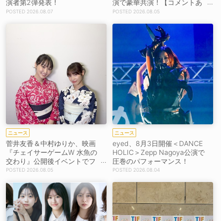
演者第2弾発表！
演で豪華共演！【コメントあ
り】
2026.08.07
2026.08.05
ニュース
ニュース
菅井友香＆中村ゆりか、映画
eyed、8月3日開催＜DANCE
『チェイサーゲームW 水魚の
HOLIC＞Zepp Nagoya公演で
交わり』公開後イベントでフ
圧巻のパフォーマンス！
ァン魅了！［イベントレポー
2026.08.05
2026.08.04
ト］【コメントあり】