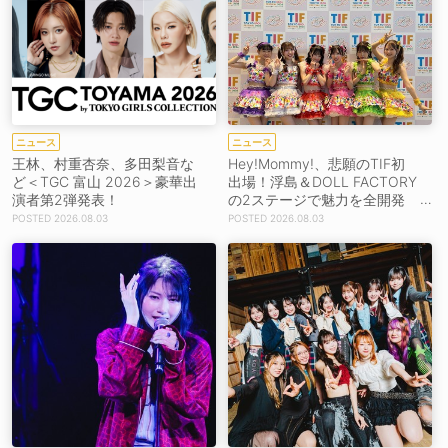
ニュース
ニュース
王林、村重杏奈、多田梨音な
Hey!Mommy!、悲願のTIF初
ど＜TGC 富山 2026＞豪華出
出場！浮島＆DOLL FACTORY
演者第2弾発表！
の2ステージで魅力を全開発
揮
2026.08.03
2026.08.03