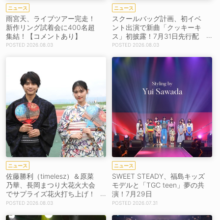
ニュース
ニュース
雨宮天、ライブツアー完走！
スクールバッグ計画、初イベ
新作リング試着会に400名超
ント出演で新曲「クッキーキ
集結！【コメントあり】
ス」初披露！7月31日先行配
信スタート【コメントあり】
2026.08.03
2026.08.03
ニュース
ニュース
佐藤勝利（timelesz）＆原菜
SWEET STEADY、福島キッズ
乃華、長岡まつり大花火大会
モデルと「TGC teen」夢の共
でサプライズ花火打ち上げ！
演！7月29日
［イベントレポート］
2026.08.03
2026.07.31