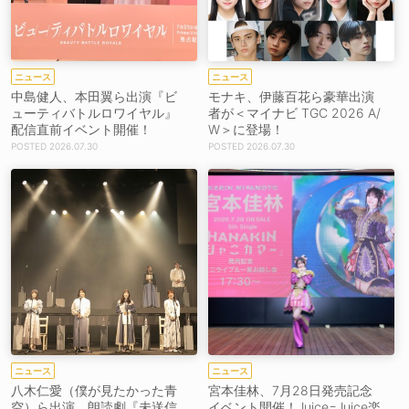
ニュース
ニュース
中島健人、本田翼ら出演『ビ
モナキ、伊藤百花ら豪華出演
ューティバトルロワイヤル』
者が＜マイナビ TGC 2026 A/
配信直前イベント開催！
W＞に登場！
2026.07.30
2026.07.30
ニュース
ニュース
八木仁愛（僕が見たかった青
宮本佳林、7月28日発売記念
空）ら出演、朗読劇『未送信
イベント開催！Juice=Juice楽