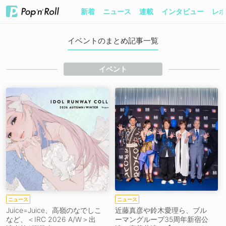
新着
ニュース
連載
インタビュー
レポ
イベントのまとめ記事一覧
イベント
ニュース
ニュース
Juice=Juice、高嶺のなでしこ
近藤真彦や鈴木愛理ら、ブル
など、＜IRC 2026 A/W＞出
ーマングループ35周年新宿公