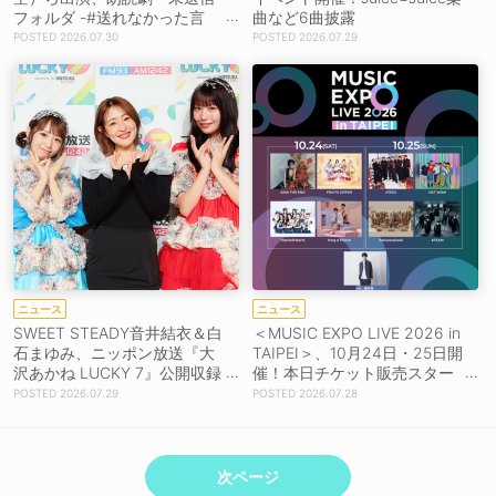
フォルダ -#送れなかった言
曲など6曲披露
葉-』が開幕！
2026.07.30
2026.07.29
ニュース
ニュース
SWEET STEADY音井結衣＆白
＜MUSIC EXPO LIVE 2026 in
石まゆみ、ニッポン放送『大
TAIPEI＞、10月24日・25日開
沢あかね LUCKY 7』公開収録
催！本日チケット販売スター
に登場！
ト！
2026.07.29
2026.07.28
次ページ