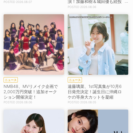
演！加藤和樹＆城田優も続投
2026.08.07
【コメントあり】
2026.08.06
ニュース
ニュース
NMB48、MVリメイク企画で
遠藤璃菜、1st写真集が10月6
2,000万円突破！追加オーク
日発売決定！誕生日に沖縄ロ
ション開催決定！
ケの等身大カットを凝縮
2026.08.06
2026.08.05