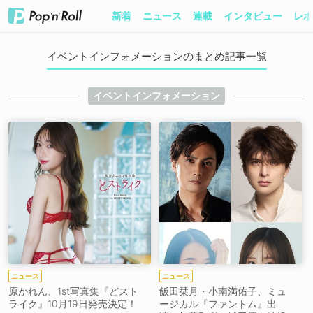
新着
ニュース
連載
インタビュー
レポ
イベントインフォメーションのまとめ記事一覧
イベントインフォメーション
ニュース
ニュース
原かれん、1st写真集『どスト
飯田栞月・小南満佑子、ミュ
ライク』10月19日発売決定！
ージカル『ファントム』出