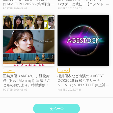
@JAM EXPO 2026＞第8弾出
バサダーに就任！【コメント
演者39組発表！
あり】
2026.08.03
2026.08.03
ニュース
ニュース
正鋳真優（AKB48）、延松舞
櫻井優衣など出演の＜AGEST
佳（Hey! Mommy!）出演『こ
OCK2026 in 横浜アリーナ
どものおたより』特報解禁！
＞、MCにNON STYLE 井上裕
介、岩田絵里奈が決定！
2026.08.03
2026.07.31
次ページ