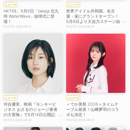
ニュース
ニュース
HKT48、9月6日「takagi 北九
世界アイドル共和国、名古
州 WaterWave」始球式に登
屋・栄にグランドオープン！
場！
8月8日より大迫力ステージ始
動
2026.08.05
2026.08.04
ニュース
ニュース
河合優実、映画『モンキービ
＜でか美祭 2026＞タイムテ
ジネス おさるのジョージ著者
ーブル発表！山﨑夢羽のコラ
の大冒険』で8月14日公開記
ボも決定！
念イベント登壇決定！
2026.08.04
2026.08.03