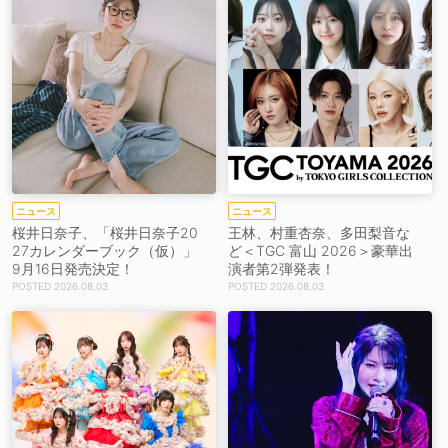
ニュース
ニュース
桜井日奈子、「桜井日奈子20
王林、村重杏奈、多田梨音な
27カレンダーブック（仮）」
ど＜TGC 富山 2026＞豪華出
9月16日発売決定！
演者第2弾発表！
2026.08.03
2026.08.03