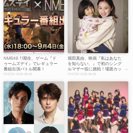
NMB48 11期生、ゲーム『ド
堀田真由、映画『私はあなた
ゥームズデイ』でレギュラー
を知らない、』で初のシング
番組出演バトル開幕！
ルマザー役に挑戦！場面カッ
トを解禁！【コメントあり】
2026.08.06
2026.08.06