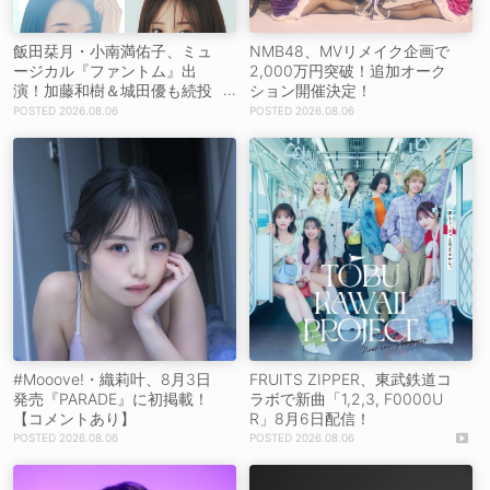
飯田栞月・小南満佑子、ミュ
NMB48、MVリメイク企画で
ージカル『ファントム』出
2,000万円突破！追加オーク
演！加藤和樹＆城田優も続投
ション開催決定！
【コメントあり】
2026.08.06
2026.08.06
#Mooove!・織莉叶、8月3日
FRUITS ZIPPER、東武鉄道コ
発売『PARADE』に初掲載！
ラボで新曲「1,2,3, F0000U
【コメントあり】
R」8月6日配信！
2026.08.06
2026.08.06