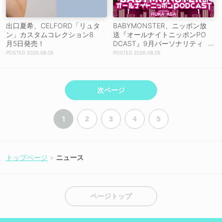
出口夏希、CELFORD「リュタ
BABYMONSTER、ニッポン放
ン」カスタムコレクション8
送『オールナイトニッポンPO
月5日発売！
DCAST』9月パーソナリティ
に決定！RUKAとASAがトーク
2026.08.05
2026.08.05
を展開！
次ページ
1
2
3
4
5
トップページ
ニュース
ページトップ