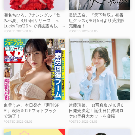
瀬名ちひろ、7thシングル「飲
長浜広奈、『天下無双』初番
みべ夏」8月5日リリース！＜
組グッズが8月5日より受注販
LuckyFes'26＞で初披露も決
売開始！
定
2026.08.05
2026.08.05
東雲うみ、本日発売『週刊SP
遠藤璃菜、1st写真集が10月6
A!』表紙＆12Pフォトブック
日発売決定！誕生日に沖縄ロ
で魅了！
ケの等身大カットを凝縮
2026.08.05
2026.08.05