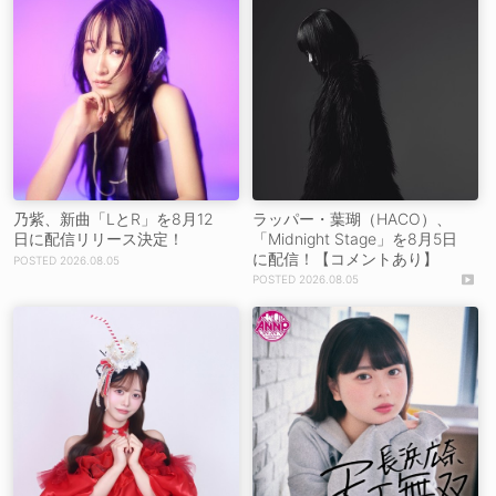
乃紫、新曲「LとR」を8月12
ラッパー・葉瑚（HACO）、
日に配信リリース決定！
「Midnight Stage」を8月5日
に配信！【コメントあり】
2026.08.05
2026.08.05