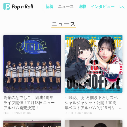
新着
ニュース
連載
インタビュー
レポ
ニュース
高嶺のなでしこ、結成4周年
亜咲花、あfろ描き下ろしスペ
ライブ開催！11月18日ニュー
シャルジャケット公開！10周
アルバム発売決定！
年ベストアルバム9月16日リ
リース！
2026.08.06
2026.08.06