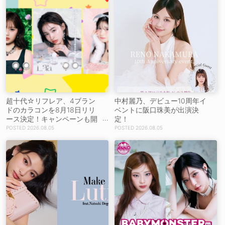
超十代☆リフレア、4ブラン
中村麗乃、デビュー10周年イ
ドのカラコンを8月18日リリ
ベントに阪口珠美が出演決
ース決定！キャンペーンも開
定！
催決定
2026.08.05
2026.08.05