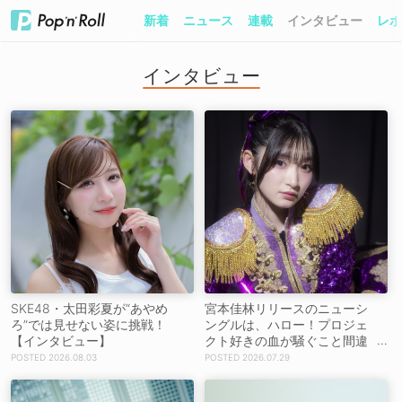
新着
ニュース
連載
インタビュー
レポ
インタビュー
SKE48・太田彩夏が“あやめ
宮本佳林リリースのニューシ
ろ”では見せない姿に挑戦！
ングルは、ハロー！プロジェ
【インタビュー】
クト好きの血が騒ぐこと間違
いなし！【インタビュー】
2026.08.03
2026.07.29