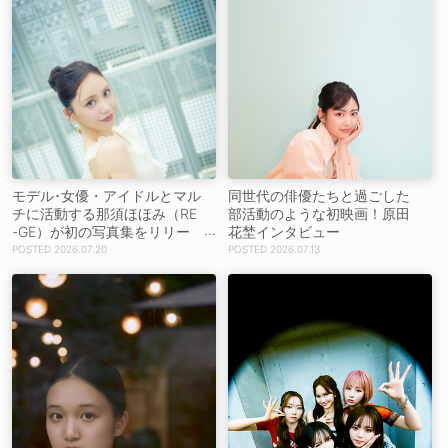
モデル･女優・アイドルとマル
同世代の俳優たちと過ごした
チに活動する那須ほほみ（RE
部活動のような初映画！原田
-GE）が初の写真集をリリー
花埜インタビュー
ス【インタビュー】
2026.07.20
2026.07.13