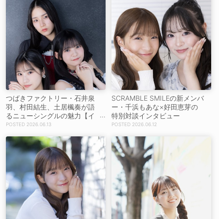
つばきファクトリー・石井泉
SCRAMBLE SMILEの新メンバ
羽、村田結生、土居楓奏が語
ー・千浜もあな×好田恵芽の
るニューシングルの魅力【イ
特別対談インタビュー
ンタビュー】
2026.06.13
2026.06.12