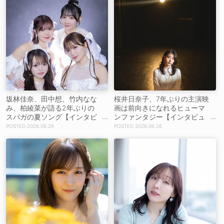
坂林佳奈、田中想、竹内なな
桜井日奈子、7年ぶりの主演映
み、柏綾菜が語る2年ぶりの
画は前向きになれるヒューマ
スパガの夏ソング【インタビ
ンファンタジー【インタビュ
ュー】
ー】
2026.06.29
2026.06.26