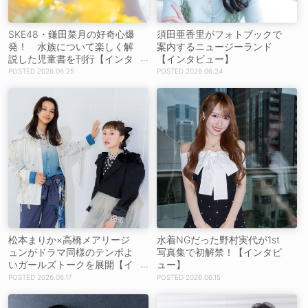
SKE48・鎌田菜月の好奇心爆
須田亜香里がフォトブックで
発！ 水族について楽しく解
案内するニュージーランド
説した児童書を刊行【インタ
【インタビュー】
ビュー】
2026.06.25
2026.06.24
松本まりか×高橋メアリージ
水着NGだった野村実代が1st
ュンがドラマ同様のテンポよ
写真集で初解禁！【インタビ
いガールズトークを展開【イ
ュー】
ンタビュー】
2026.06.17
2026.06.15