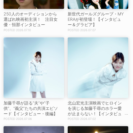
250人のオーディションから
新世代ガールズグループ・MY
選ばれ映画初主演！ 注目女
ERAが初登場！【インタビュ
優・恒那インタビュー
ー＆グラビア】
2026.07.10
2026.07.07
加藤千尋が語る“夫”や“子
北山宏光主演映画でヒロイン
供”、“義父”たちの共演エピソ
を演じる加藤千尋のホラー愛
ード【インタビュー・後編】
が止まらない！【インタビュ
ー・前編】
2026.07.06
2026.07.02