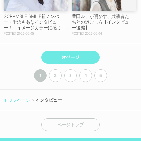
SCRAMBLE SMILE新メンバ
豊田ルナが明かす、共演者た
ー・千浜もあなインタビュ
ちとの過ごし方【インタビュ
ー！ イメージカラーに感じ
ー後編】
た“今日から運命！？”
2026.06.05
2026.06.04
次ページ
1
2
3
4
5
トップページ
インタビュー
ページトップ