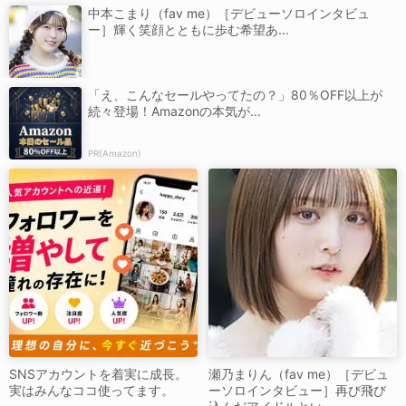
中本こまり（fav me）［デビューソロインタビュ
ー］輝く笑顔とともに歩む希望あ...
「え、こんなセールやってたの？」80％OFF以上が
続々登場！Amazonの本気が...
PR(Amazon)
SNSアカウントを着実に成長。
瀬乃まりん（fav me）［デビュ
実はみんなココ使ってます。
ーソロインタビュー］再び飛び