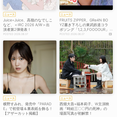
ニュース
ニュース
Juice=Juice、高嶺のなでしこ
FRUITS ZIPPER、GRe4N BO
など、＜IRC 2026 A/W＞出
YZ書き下ろしの東武鉄道コラ
演者第2弾発表！
ボソング「1,2,3,FOOOOUR」
をリリース＆MV公開！
2026.08.07
2026.08.07
ニュース
ニュース
横野すみれ、発売中『PARAD
西畑大吾×福本莉子、W主演映
E』で初登場＆裏表紙を飾る！
画『時給三〇〇円の死神』の
【アザーカット掲載】
場面写真が初解禁！