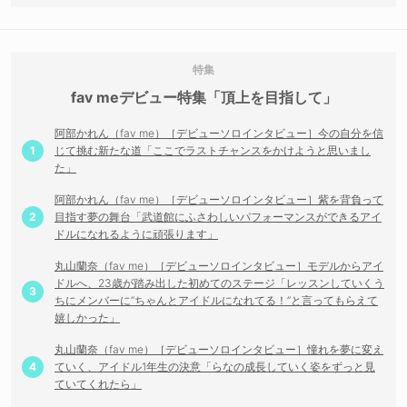
fav meデビュー特集「頂上を目指して」
阿部かれん（fav me）［デビューソロインタビュー］今の自分を信
じて挑む新たな道「ここでラストチャンスをかけようと思いまし
た」
阿部かれん（fav me）［デビューソロインタビュー］紫を背負って
目指す夢の舞台「武道館にふさわしいパフォーマンスができるアイ
ドルになれるように頑張ります」
丸山蘭奈（fav me）［デビューソロインタビュー］モデルからアイ
ドルへ、23歳が踏み出した初めてのステージ「レッスンしていくう
ちにメンバーに“ちゃんとアイドルになれてる！”と言ってもらえて
嬉しかった」
丸山蘭奈（fav me）［デビューソロインタビュー］憧れを夢に変え
ていく、アイドル1年生の決意「らなの成長していく姿をずっと見
ていてくれたら」