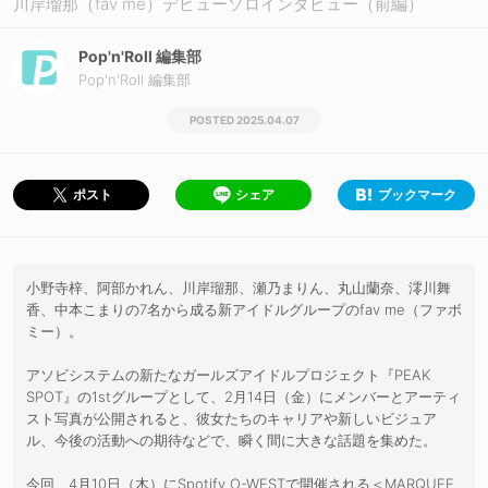
川岸瑠那（fav me）デビューソロインタビュー（前編）
Pop'n'Roll 編集部
Pop'n'Roll 編集部
2025.04.07
シェア
ブックマーク
ポスト
小野寺梓、阿部かれん、川岸瑠那、瀬乃まりん、丸山蘭奈、澪川舞
香、中本こまりの7名から成る新アイドルグループのfav me（ファボ
ミー）。
アソビシステムの新たなガールズアイドルプロジェクト『PEAK
SPOT』の1stグループとして、2月14日（金）にメンバーとアーティ
スト写真が公開されると、彼女たちのキャリアや新しいビジュア
ル、今後の活動への期待などで、瞬く間に大きな話題を集めた。
今回、4月10日（木）にSpotify O-WESTで開催される＜MARQUEE