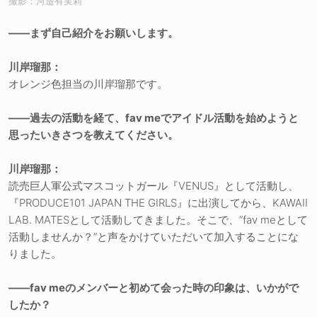
撮影：河邉有実莉
――まず自己紹介をお願いします。
川岸瑠那：
オレンジ色担当の川岸瑠那です。
――過去の活動を経て、fav meでアイドル活動を始めようと
思ったいきさつを教えてください。
川岸瑠那：
読売巨人軍公式マスコットガール『VENUS』として活動し、
『PRODUCE101 JAPAN THE GIRLS』に出演してから、KAWAII
LAB. MATESとして活動してきました。そこで、“fav meとして
活動しませんか？”と声をかけていただいて加入することにな
りました。
――fav meのメンバーと初めて会った時の印象は、いかがで
したか？