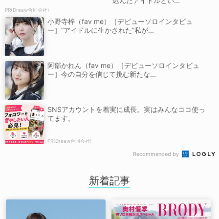
込んだアイドルとい...
PR(Dreaw合同会社)
小野寺梓（fav me）［デビューソロインタビュ
ー］“アイドルに生かされた”私が...
阿部かれん（fav me）［デビューソロインタビュ
ー］今の自分を信じて挑む新たな...
SNSアカウントを着実に成長。実はみんなココ使っ
てます。
PR(Dreaw合同会社)
Recommended by
新着記事