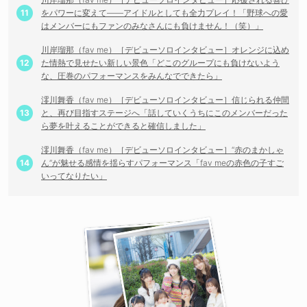
をパワーに変えて——アイドルとしても全力プレイ！「野球への愛
はメンバーにもファンのみなさんにも負けません！（笑）」
川岸瑠那（fav me）［デビューソロインタビュー］オレンジに込め
た情熱で見せたい新しい景色「どこのグループにも負けないよう
な、圧巻のパフォーマンスをみんなでできたら」
澪川舞香（fav me）［デビューソロインタビュー］信じられる仲間
と、再び目指すステージへ「話していくうちにこのメンバーだった
ら夢を叶えることができると確信しました」
澪川舞香（fav me）［デビューソロインタビュー］“赤のまかしゃ
ん”が魅せる感情を揺らすパフォーマンス「fav meの赤色の子すご
いってなりたい」