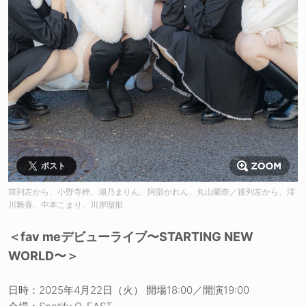
ポスト
前列左から、小野寺梓、瀬乃まりん、阿部かれん、丸山蘭奈／後列左から、澪
川舞香、中本こまり、川岸瑠那
＜fav meデビューライブ〜STARTING NEW
WORLD〜＞
日時：2025年4月22日（火） 開場18:00／開演19:00