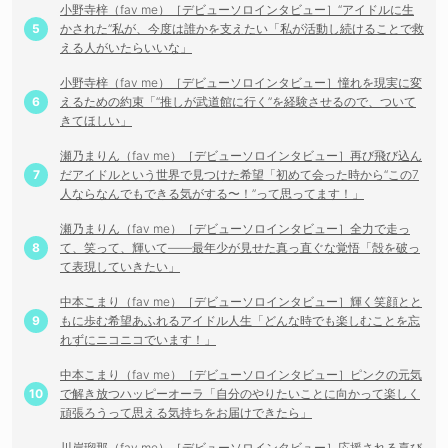
小野寺梓（fav me）［デビューソロインタビュー］“アイドルに生
かされた”私が、今度は誰かを支えたい「私が活動し続けることで救
える人がいたらいいな」
小野寺梓（fav me）［デビューソロインタビュー］憧れを現実に変
えるための約束「“推しが武道館に行く”を経験させるので、ついて
きてほしい」
瀬乃まりん（fav me）［デビューソロインタビュー］再び飛び込ん
だアイドルという世界で見つけた希望「初めて会った時から“この7
人ならなんでもできる気がする〜！”って思ってます！」
瀬乃まりん（fav me）［デビューソロインタビュー］全力で走っ
て、笑って、輝いて——最年少が見せた真っ直ぐな覚悟「殻を破っ
て表現していきたい」
中本こまり（fav me）［デビューソロインタビュー］輝く笑顔とと
もに歩む希望あふれるアイドル人生「どんな時でも楽しむことを忘
れずにニコニコでいます！」
中本こまり（fav me）［デビューソロインタビュー］ピンクの元気
で解き放つハッピーオーラ「自分のやりたいことに向かって楽しく
頑張ろうって思える気持ちをお届けできたら」
川岸瑠那（fav me）［デビューソロインタビュー］応援される喜び