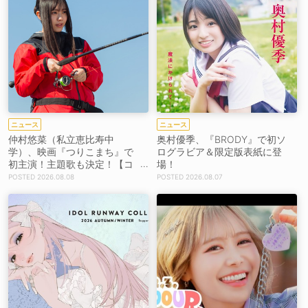
ニュース
ニュース
仲村悠菜（私立恵比寿中
奥村優季、『BRODY』で初ソ
学）、映画『つりこまち』で
ログラビア＆限定版表紙に登
初主演！主題歌も決定！【コ
場！
メントあり】
2026.08.08
2026.08.07