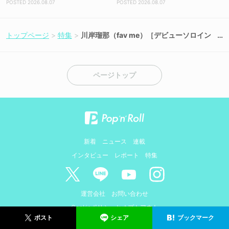
2026.08.07
2026.08.07
トップページ
特集
川岸瑠那（fav me）［デビューソロイン
タビュー］応援される喜びをパワーに変
えて——アイドルとしても全力プレイ！
「野球への愛はメンバーにもファンのみ
なさんにも負けません！（笑）」
ページトップ
新着
ニュース
連載
インタビュー
レポート
特集
運営会社
お問い合わせ
Cookieポリシーとオプトアウト
シェア
ブックマーク
ポスト
© AMIDUS. ALL RIGHTS RESERVED.