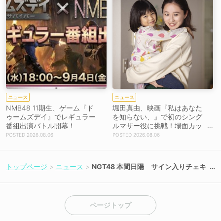
ニュース
ニュース
NMB48 11期生、ゲーム『ド
堀田真由、映画『私はあなた
ゥームズデイ』でレギュラー
を知らない、』で初のシング
番組出演バトル開幕！
ルマザー役に挑戦！場面カッ
トを解禁！【コメントあり】
2026.08.06
2026.08.06
トップページ
ニュース
NGT48 本間日陽 サイン入りチェキ
プレゼント
ページトップ