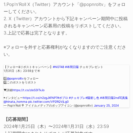
1.Pop'n’Roll X（Twitter）アカウント「@popnroltv」をフォロ
ーしてください。
2. X（Twitter）アカウントから下記キャンペーン期間中に投稿
されるキャンペーン応募用の投稿をリポストしてください。
3.上記で応募は完了となります。
※フォローを外すと応募権利がなくなりますのでご注意くださ
い。
【フォロー&リポストキャンペーン】
#NGT48
#本間日陽
チェキプレゼント
1月31日（木）23:59まで☀️
1️⃣
@popnrolltv
をフォロー
2️⃣このポストをリポスト
▼詳細
https://t.co/zioS3ITxJo
◉インタビュー
https://t.co/n2zgJXfNP7
#ポプロ
#チェキプレ
#陽射し色
#本間日陽2nd写真集
@hinata_homma
pic.twitter.com/VP2RQVjLg0
— Pop’n’Roll 🍭 アイドルメディアのポップアイコン (@popnrolltv)
January 25, 2024
【応募期間】
2024年1月25日（木）〜2024年1月31日（水）23:59