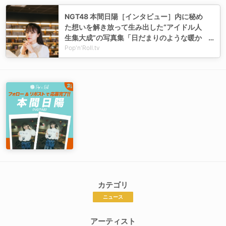
NGT48 本間日陽［インタビュー］内に秘め
た想いを解き放って生み出した“アイドル人
生集大成”の写真集「日だまりのような暖か
さに包まれる作品になったと思います」
Pop'n'Roll.tv
カテゴリ
ニュース
アーティスト