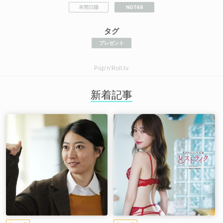
本間日陽
NGT48
タグ
プレゼント
Pop'n'Roll.tv
新着記事