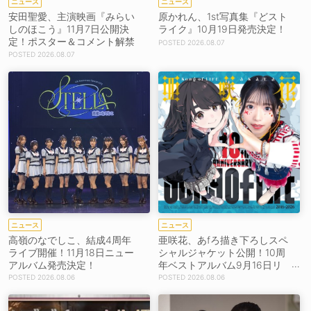
ニュース
ニュース
安田聖愛、主演映画『みらい
原かれん、1st写真集『どスト
しのほこう』11月7日公開決
ライク』10月19日発売決定！
定！ポスター＆コメント解禁
2026.08.07
2026.08.07
ニュース
ニュース
高嶺のなでしこ、結成4周年
亜咲花、あfろ描き下ろしスペ
ライブ開催！11月18日ニュー
シャルジャケット公開！10周
アルバム発売決定！
年ベストアルバム9月16日リ
リース！
2026.08.06
2026.08.06