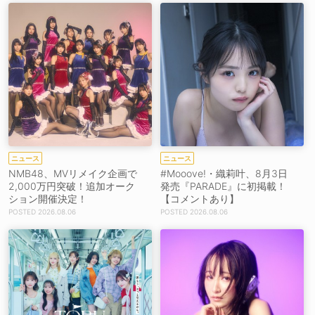
ニュース
ニュース
NMB48、MVリメイク企画で
#Mooove!・織莉叶、8月3日
2,000万円突破！追加オーク
発売『PARADE』に初掲載！
ション開催決定！
【コメントあり】
2026.08.06
2026.08.06