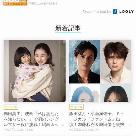
PR(Dreaw合同会社)
Recommended by
新着記事
ニュース
ニュース
堀田真由、映画『私はあなた
飯田栞月・小南満佑子、ミュ
を知らない、』で初のシング
ージカル『ファントム』出
ルマザー役に挑戦！場面カッ
演！加藤和樹＆城田優も続投
トを解禁！【コメントあり】
【コメントあり】
2026.08.06
2026.08.06