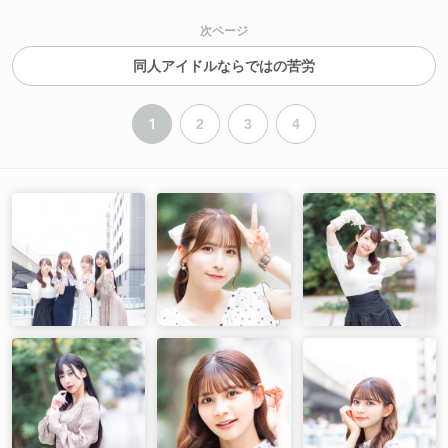
次ページ
同人アイドルならではの苦労
1
2
3
4