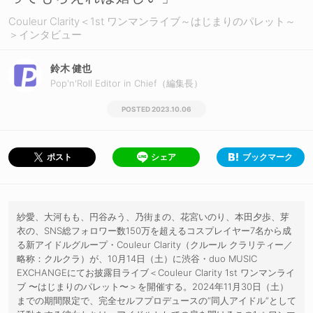
Couleur Clarity＜1st ワンマンライブ～はじまりのパレット～
＞インタビュー
鈴木 健也
Pop'n'Roll Editor in Chief（編集長）
2023.10.06
シェア
ブックマーク
ポスト
紗愛、大河もも、円谷みう、乃街まの、花宮いのり、本田夕歩、芽
衣の、SNS総フォロワー数150万を超えるコスプレイヤー7名から成
る新アイドルグループ・Couleur Clarity（クルール クラリティー／
略称：クルクラ）が、10月14日（土）に渋谷・duo MUSIC
EXCHANGEにてお披露目ライブ＜Couleur Clarity 1st ワンマンライ
ブ 〜はじまりのパレット〜＞を開催する。2024年11月30日（土）
までの期間限定で、完全セルフプロデュースの“同人アイドル”として