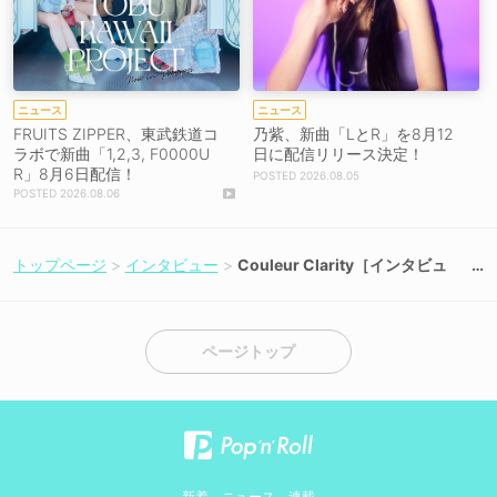
ニュース
ニュース
FRUITS ZIPPER、東武鉄道コ
乃紫、新曲「LとR」を8月12
ラボで新曲「1,2,3, F0000U
日に配信リリース決定！
R」8月6日配信！
2026.08.05
2026.08.06
トップページ
インタビュー
Couleur Clarity［インタビュ
ー］コスプレイヤー7名の“同人
アイドル”が挑むデビューライブ
への情熱と覚悟「これまでコス
プレ活動しかしてこなかった私
ページトップ
たちに対するイメージが、180度
変わって“すごい！”って思っても
らえれば嬉しい」
新着
ニュース
連載