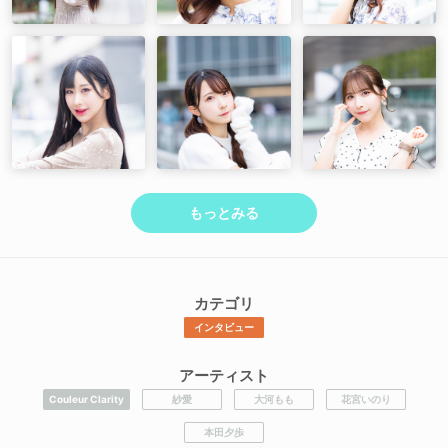
もっとみる
カテゴリ
インタビュー
アーティスト
Couleur Clarity
紗愛
大河もも
花宮いのり
本田夕歩