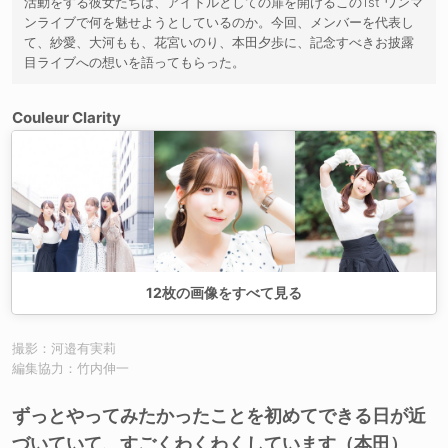
活動をする彼女たちは、アイドルとしての扉を開けるこの1st ワンマ
ンライブで何を魅せようとしているのか。今回、メンバーを代表し
て、紗愛、大河もも、花宮いのり、本田夕歩に、記念すべきお披露
目ライブへの想いを語ってもらった。
Couleur Clarity
12
枚の画像をすべて見る
撮影：河邉有実莉
編集協力：竹内伸一
ずっとやってみたかったことを初めてできる日が近
づいていて、すごくわくわくしています（本田）