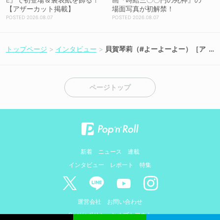
【アザーカット掲載】
場面写真が初解禁！
2026.08.07
2026.08.07
トップページ
インタビュー
貝賀琴莉（#よーよーよー）［ア
ザーカット＆インタビュー］コ
ンビニ店員姿で解き放つ圧倒的
美少女感！「人生で初めて買い
物カゴの中に入りました」『月
ページトップ
刊エンタメ』出演
新着
ニュース
連載
インタビュー
レポート
特集
運営会社
お問い合わせ
Cookieポリシーとオプトアウト