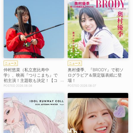
ニュース
ニュース
仲村悠菜（私立恵比寿中
奥村優季、『BRODY』で初ソ
学）、映画『つりこまち』で
ログラビア＆限定版表紙に登
初主演！主題歌も決定！【コ
場！
メントあり】
2026.08.08
2026.08.07