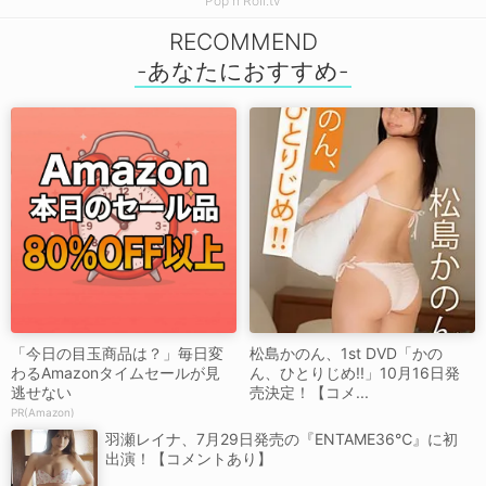
Pop'n'Roll.tv
RECOMMEND
「今日の目玉商品は？」毎日変
松島かのん、1st DVD「かの
わるAmazonタイムセールが見
ん、ひとりじめ!!」10月16日発
逃せない
売決定！【コメ...
PR(Amazon)
羽瀬レイナ、7月29日発売の『ENTAME36℃』に初
出演！【コメントあり】