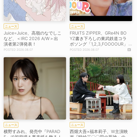
ニュース
ニュース
Juice=Juice、高嶺のなでしこ
FRUITS ZIPPER、GRe4N BO
など、＜IRC 2026 A/W＞出
YZ書き下ろしの東武鉄道コラ
演者第2弾発表！
ボソング「1,2,3,FOOOOUR」
をリリース＆MV公開！
2026.08.07
2026.08.07
ニュース
ニュース
横野すみれ、発売中『PARAD
西畑大吾×福本莉子、W主演映
E』で初登場＆裏表紙を飾る！
画『時給三〇〇円の死神』の