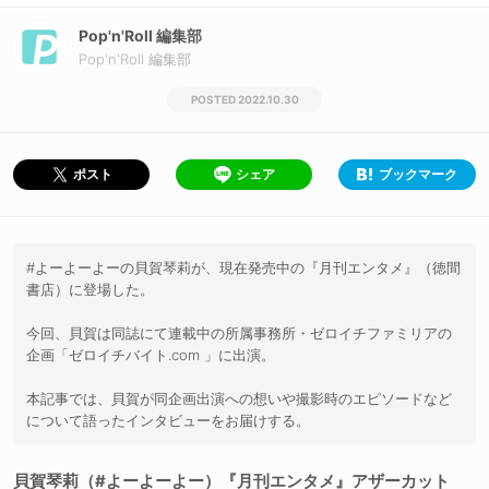
Pop'n'Roll 編集部
Pop'n'Roll 編集部
2022.10.30
シェア
ブックマーク
ポスト
#よーよーよーの貝賀琴莉が、現在発売中の『月刊エンタメ』（徳間
書店）に登場した。
今回、貝賀は同誌にて連載中の所属事務所・ゼロイチファミリアの
企画「ゼロイチバイト.com 」に出演。
本記事では、貝賀が同企画出演への想いや撮影時のエピソードなど
について語ったインタビューをお届けする。
貝賀琴莉（#よーよーよー）『月刊エンタメ』アザーカット