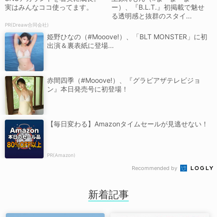
実はみんなココ使ってます。
ー）、『B.L.T.』初掲載で魅せ
る透明感と抜群のスタイ...
PR(Dreaw合同会社)
姫野ひなの（#Mooove!）、「BLT MONSTER」に初
出演＆裏表紙に登場...
赤間四季（#Mooove!）、『グラビアザテレビジョ
ン』本日発売号に初登場！
【毎日変わる】Amazonタイムセールが見逃せない！
PR(Amazon)
Recommended by
新着記事