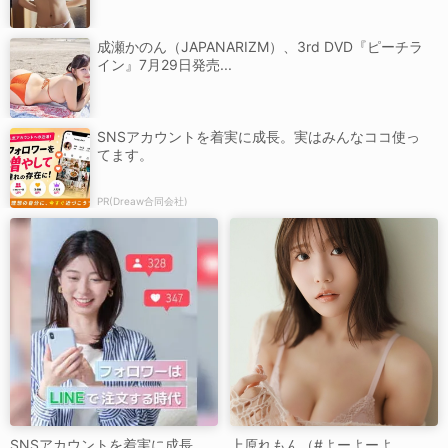
成瀬かのん（JAPANARIZM）、3rd DVD『ピーチラ
イン』7月29日発売...
SNSアカウントを着実に成長。実はみんなココ使っ
てます。
PR(Dreaw合同会社)
SNSアカウントを着実に成長。
上原れもん（#よーよーよ