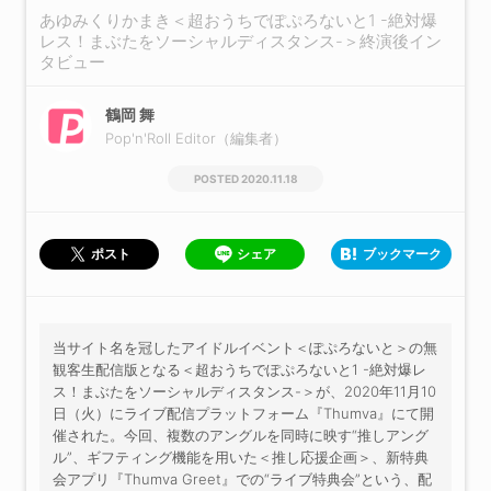
あゆみくりかまき＜超おうちでぽぷろないと1 -絶対爆
レス！まぶたをソーシャルディスタンス-＞終演後イン
タビュー
鶴岡 舞
Pop'n'Roll Editor（編集者）
2020.11.18
シェア
ブックマーク
ポスト
当サイト名を冠したアイドルイベント＜ぽぷろないと＞の無
観客生配信版となる＜超おうちでぽぷろないと1 -絶対爆レ
ス！まぶたをソーシャルディスタンス-＞が、2020年11月10
日（火）にライブ配信プラットフォーム『Thumva』にて開
催された。今回、複数のアングルを同時に映す“推しアング
ル”、ギフティング機能を用いた＜推し応援企画＞、新特典
会アプリ『Thumva Greet』での“ライブ特典会”という、配