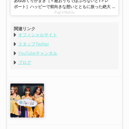
あゆみくりかまき［＜超おうちでぽぷろないと1＞レ
ポート］ハッピーで前向きな想いとともに放った絶大
な存在感「画面の向こうに届くように歌います！」
Pop'n'Roll.tv
関連リンク
オフィシャルサイト
スタッフTwitter
YouTubeチャンネル
ブログ