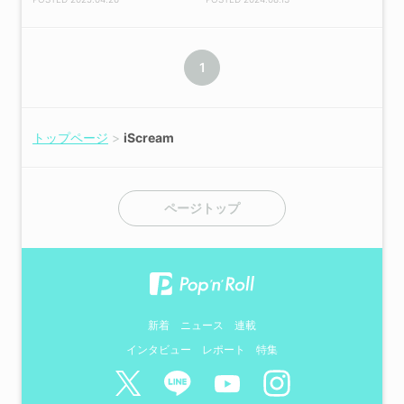
1
トップページ
iScream
ページトップ
新着
ニュース
連載
インタビュー
レポート
特集