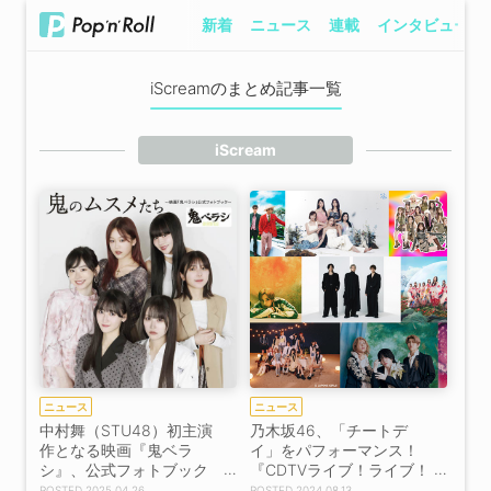
新着
ニュース
連載
インタビュー
iScreamのまとめ記事一覧
iScream
ニュース
ニュース
中村舞（STU48）初主演
乃木坂46、「チートデ
作となる映画『鬼ベラ
イ」をパフォーマンス！
シ』、公式フォトブック
『CDTVライブ！ライブ！
発売決定！
夏フェス SP』出演決定
2025.04.26
2024.08.13