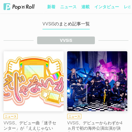
新着
ニュース
連載
インタビュー
レポ
VVSiSのまとめ記事一覧
VVSiS
ニュース
ニュース
VVSiS、デビュー曲「迷子セ
VVSiS、デビューからわずか4
ンター」が『ええじゃない
ヵ月で初の海外公演出演が決