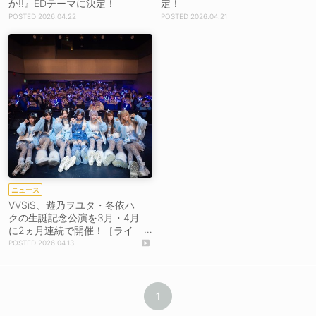
か!!』EDテーマに決定！
定！
2026.04.22
2026.04.21
ニュース
VVSiS、遊乃ヲユタ・冬依ハ
クの生誕記念公演を3月・4月
に2ヵ月連続で開催！［ライ
ブレポート］【コメントあ
2026.04.13
り】
1