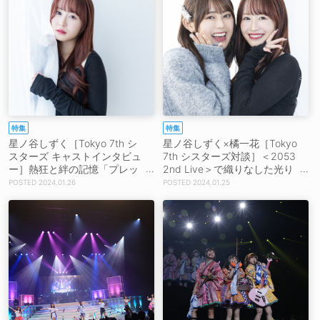
な！って思いました」
特集
特集
星ノ谷しずく［Tokyo 7th シ
星ノ谷しずく×橘一花［Tokyo
スターズ キャストインタビュ
7th シスターズ対談］＜2053
ー］熱狂と絆の記憶「プレッ
2nd Live＞で織りなした光り
シャーを乗り越えて、3人で
輝く物語「圧倒的なラスボス
2024.01.26
2024.01.25
作り上げることができてよか
感がありました」「勝手にマ
った」
イちゃんの成長を感じてジー
ンと来てました」