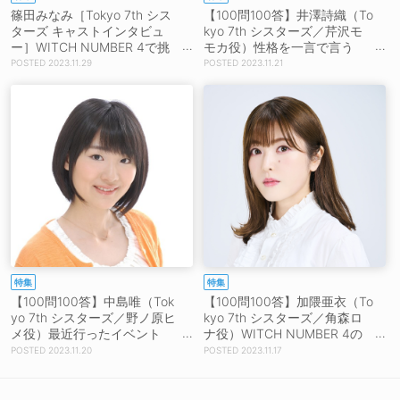
篠田みなみ［Tokyo 7th シス
【100問100答】井澤詩織（To
ターズ キャストインタビュ
kyo 7th シスターズ／芹沢モ
ー］WITCH NUMBER 4で挑
モカ役）性格を一言で言う
んだ多彩な表現「それぞれの
と、クラスの……！
2023.11.29
2023.11.21
曲でコンセプトやビジュアル
をガラッと変えていく感じが
面白かった」
特集
特集
【100問100答】中島唯（Tok
【100問100答】加隈亜衣（To
yo 7th シスターズ／野ノ原ヒ
kyo 7th シスターズ／角森ロ
メ役）最近行ったイベント
ナ役）WITCH NUMBER 4の
は、あのグループのライブ！
中で1番テンションが上がる曲
2023.11.20
2023.11.17
は？