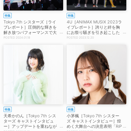
特集
特集
Tokyo 7th シスターズ［ライ
4U［ANIMAX MUSIX 2023ラ
ブレポート］圧倒的な輝きを
イブレポート］誇りと絆を胸
解き放つパフォーマンスで大
にお祭り騒ぎを引き起こした
きな熱狂を生んだ「EPISODE
ガールズバンドの躍動「私た
2024.01.18
2023.12.20
2053」2ndライブ
ちが会場を燃やし尽くしてあ
げるからついてきなさーー
い！」
特集
特集
天希かのん［Tokyo 7th シス
小茅楓［Tokyo 7th シスター
ターズ キャストインタビュ
ズ キャストインタビュー］煌
ー］アップデートを重ねなが
めく大舞台への決意表明「RiP