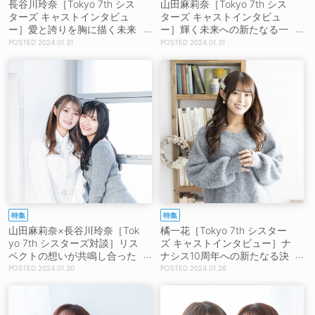
長谷川玲奈［Tokyo 7th シス
山田麻莉奈［Tokyo 7th シス
ターズ キャストインタビュ
ターズ キャストインタビュ
ー］愛と誇りを胸に描く未来
ー］輝く未来への新たなる一
図「違う年代のユニットと一
歩「これからもいいものを届
2024.01.31
2024.01.31
緒に、ナナシスの魅力を広げ
けられるようにしていきた
ていけたら嬉しい」
い」
特集
特集
山田麻莉奈×長谷川玲奈［Tok
橘一花［Tokyo 7th シスター
yo 7th シスターズ対談］リス
ズ キャストインタビュー］ナ
ペクトの想いが共鳴し合った
ナシス10周年への新たなる決
＜2053 2nd Live＞「後ろか
意「進化したRoots.を観ても
2024.01.30
2024.01.26
ら観ていても前から観ていて
らいたい」
も見応えがありました」「や
っぱりまりり先輩、流石だ