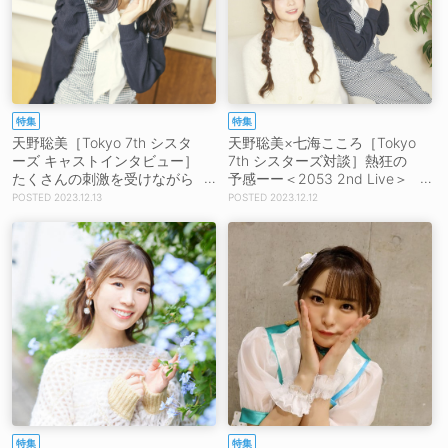
特集
特集
天野聡美［Tokyo 7th シスタ
天野聡美×七海こころ［Tokyo
ーズ キャストインタビュー］
7th シスターズ対談］熱狂の
たくさんの刺激を受けながら
予感ーー＜2053 2nd Live＞
輝きを放った2023年を振り返
に向けた2人の心情「全力の
2023.12.13
2023.12.12
る「メンバーのいいところだ
可愛いを期待しています！」
ったり、頼りになるところを
「Stella MiNEもRoots.もカッ
いっぱい見ることができた1年
コいいパフォーマンスを楽し
でした」
みにしています！」
特集
特集