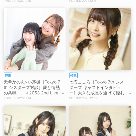
ら全力で駆け抜けた2023年
oPのよさや新しい可愛さをお
2023.12.15
2023.12.15
「常にナナシスの曲が傍らに
見せするので、目をかっ開い
あって、背中を押してもらっ
て、全部脳裏に焼きつけてく
た1年でした」
ださい」
特集
特集
天希かのん×小茅楓［Tokyo 7
七海こころ［Tokyo 7th シス
th シスターズ対談］愛と情熱
ターズ キャストインタビュ
の共鳴――＜2053 2nd Live
ー］大きな成長を遂げて臨む
＞に込める2人の願い「声を
2回目の大舞台「いろいろな
2023.12.14
2023.12.13
出す準備をしておいてくださ
経験をすることができた1年だ
い」「2デイズになるので、
ったので、それら全部を糧に
いろんな楽しみ方があるんじ
して2ndライブを迎えられれ
ゃないかな」
ば」