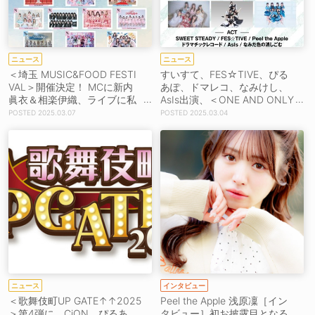
ニュース
ニュース
＜埼玉 MUSIC&FOOD FESTI
すいすて、FES☆TIVE、ぴる
VAL＞開催決定！ MCに新内
あぽ、ドマレコ、なみけし、
眞衣＆相楽伊織、ライブに私
AsIs出演、＜ONE AND ONLY
立恵比寿中学、虹コン、わー
Vol.12＞開催！
2025.03.07
2025.03.04
すた、ジャムズら
ニュース
インタビュー
＜歌舞伎町UP GATE↑↑2025
Peel the Apple 浅原凜［イン
＞第4弾に、CiON、ぴるあ
タビュー］初お披露目となる