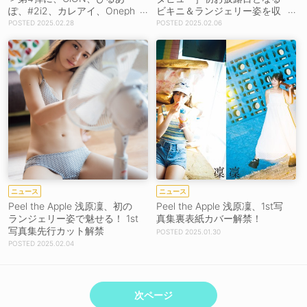
ぽ、#2i2、カレアイ、Oneph
ビキニ＆ランジェリー姿を収
onyら35組
めた1st写真集完成「自分でも
2025.02.28
2025.02.06
ドキドキが止まらない」
ニュース
ニュース
Peel the Apple 浅原凜、初の
Peel the Apple 浅原凜、1st写
ランジェリー姿で魅せる！ 1st
真集裏表紙カバー解禁！
写真集先行カット解禁
2025.01.30
2025.02.04
次ページ