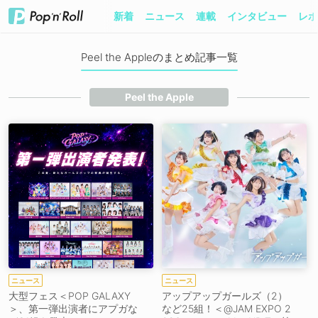
新着
ニュース
連載
インタビュー
レポ
Peel the Appleのまとめ記事一覧
Peel the Apple
ニュース
ニュース
大型フェス＜POP GALAXY
アップアップガールズ（2）
＞、第一弾出演者にアプガな
など25組！＜@JAM EXPO 2