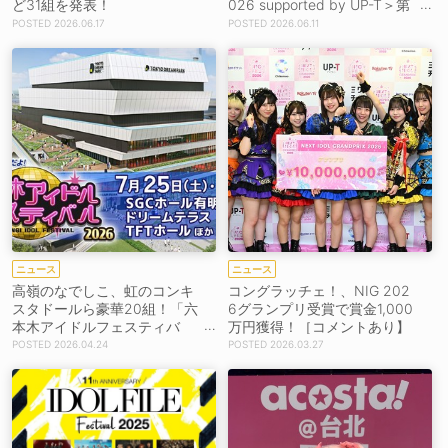
ど31組を発表！
026 supported by UP-T＞第
2弾出演者発表！
2026.06.17
2026.06.11
ニュース
ニュース
高嶺のなでしこ、虹のコンキ
コングラッチェ！、NIG 202
スタドールら豪華20組！「六
6グランプリ受賞で賞金1,000
本木アイドルフェスティバ
万円獲得！［コメントあり】
ル」7月25日・26日開催決
2026.04.24
2026.03.27
定！