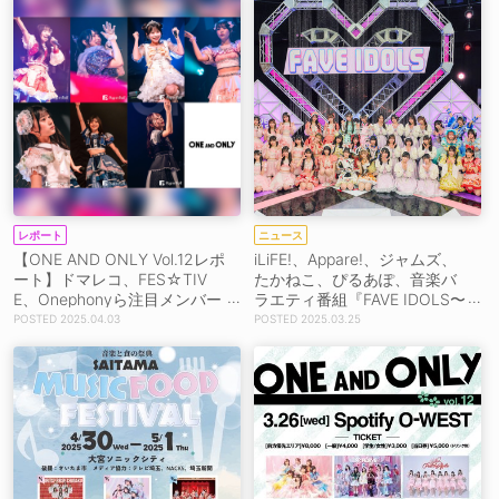
レポート
ニュース
【ONE AND ONLY Vol.12レポ
iLiFE!、Appare!、ジャムズ、
ート】ドマレコ、FES☆TIV
たかねこ、ぴるあぽ、音楽バ
E、Onephonyら注目メンバー
ラエティ番組『FAVE IDOLS〜
の表現力豊かなパフォーマン
今推したい最強アイドル〜』
2025.04.03
2025.03.25
スに徹底フォーカス！
出演決定！ MCは柏木由紀
【コメントあり】