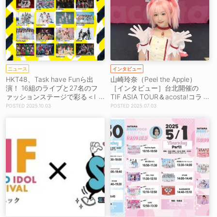
ニュース
インタビュー
HKT48、Task have Funら出
山崎玲奈（Peel the Apple）
演！ 16組のライブと27名のフ
［インタビュー］台北開催の
ァッションステージで彩る＜I
TIF ASIA TOUR＆acosta!コラ
DOL FILE FESTIVAL 2025＞
ボイベントで魅力あふれるコ
2025.10.03
2025.07.03
スプレ姿を披露！「コスプレ
は、幸せの連鎖だなと思って
います！」