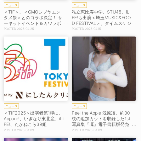
ニュース
ニュース
＜TIF＞、＜GMOシブヤエン
私立恵比寿中学、STU48、iLi
タメ祭＞とのコラボ決定！ サ
FE!ら出演＜埼玉MUSIC&FOO
ーキットイベント＆カワラボ
D FESTIVAL＞、タイムスケジ
3組出演イベント開催
ュール公開！
2025.04.25
2025.04.15
ニュース
ニュース
＜TIF2025＞出演者第1弾に、
Peel the Apple 浅原凜、約30
Appare!、いぎなり東北産、iLi
枚の追加カットを収録した1st
FE!、たかねこら39組
写真集『凜』電子書籍版発売
決定！【コメントあり】
2025.04.09
2025.04.09