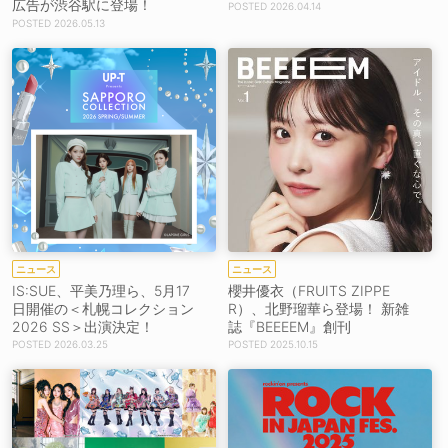
広告が渋谷駅に登場！
2026.04.14
2026.05.13
ニュース
ニュース
IS:SUE、平美乃理ら、5月17
櫻井優衣（FRUITS ZIPPE
日開催の＜札幌コレクション
R）、北野瑠華ら登場！ 新雑
2026 SS＞出演決定！
誌『BEEEEM』創刊
2026.03.25
2025.10.15