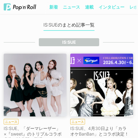
新着
ニュース
連載
インタビュー
レポ
IS:SUEのまとめ記事一覧
IS:SUE
ニュース
ニュース
IS:SUE、「ダーマレーザー」
IS:SUE、4月30日より「カラ
×『sweet』のトリプルコラボ
オケBanBan」とコラボ決定！