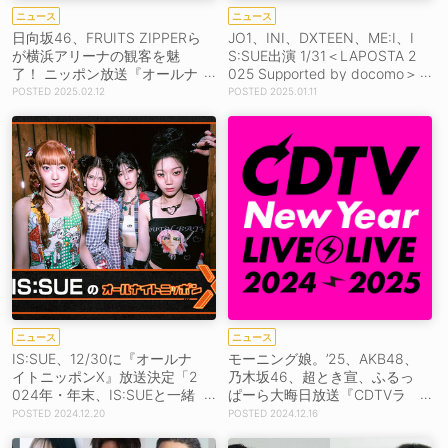
ニュース
ニュース
日向坂46、FRUITS ZIPPERら
JO1、INI、DXTEEN、ME:I、I
が横浜アリーナの観客を魅
S:SUE出演 1/31＜LAPOSTA 2
了！ ニッポン放送『オールナ
025 Supported by docomo＞
イトニッポンX』スペシャル
劇場ライブビューイング決
2025.02.12
2025.01.11
ライブ開催
定！
ニュース
ニュース
IS:SUE、12/30に『オールナ
モーニング娘。’25、AKB48、
イトニッポンX』放送決定「2
乃木坂46、超とき宣、ふるっ
024年・年末、IS:SUEと一緒
ぱーら大晦日放送『CDTVラ
に素敵な夜を過ごしましょ
イブ！ライブ！年越しスペシ
2024.12.20
2024.12.16
う！」
ャル！』出演決定！