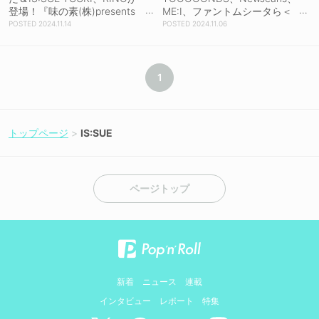
登場！『味の素(株)presents
ME:I、ファントムシータら＜
みんなで音飯！』がポッドキ
COUNTDOWN JAPAN 24/25
2024.11.14
2024.11.06
ャスト配信も期間限定スター
＞出演決定！
ト
1
トップページ
IS:SUE
ページトップ
新着
ニュース
連載
インタビュー
レポート
特集