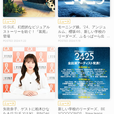
ニュース
ニュース
IS:SUE、幻想的なビジュアル
モーニング娘。'24、アンジュ
ストーリーを紡ぐ！『装苑』
ルム、櫻坂46、新しい学校の
登場
リーダーズ、ふるっぱーら出
演＜COUNTDOWN JAPAN 2
2024.11.22
2024.11.19
4/25＞、タイムテーブル発
表！
ニュース
ニュース
矢吹奈子、ゲストに柏木ひな
新しい学校のリーダーズ、BE
た＆IS:SUE YUUKI、RINOが
YOOOOONDS、NewJeans、