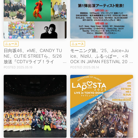
ニュース
ニュース
日向坂46、≠ME、CANDY TU
モーニング娘。'25、Juice=Ju
NE、CUTIE STREETら、5/26
ice、NiziU、ふるっぱー、＜R
放送『CDTVライブ！ライ
OCK IN JAPAN FESTIVAL 20
ブ！』3時間SP出演決定！
25＞出演決定！
2025.05.19
2025.05.14