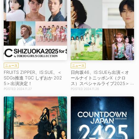
ニュース
ニュース
FRUITS ZIPPER、IS:SUE、＜
日向坂46、IS:SUEら出演＜オ
SDGs推進 TGC しずおか 202
ールナイトニッポンX（クロ
5＞出演決定！
ス）スペシャルライブ2025＞
開催決定！
2024.11.27
2024.11.26