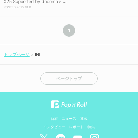
025 Supported by docomo＞
劇場ライブビューイング決
2025.01.11
定！
1
トップページ
INI
ページトップ
新着
ニュース
連載
インタビュー
レポート
特集