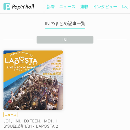
新着
ニュース
連載
インタビュー
レポ
INIのまとめ記事一覧
INI
ニュース
JO1、INI、DXTEEN、ME:I、I
S:SUE出演 1/31＜LAPOSTA 2