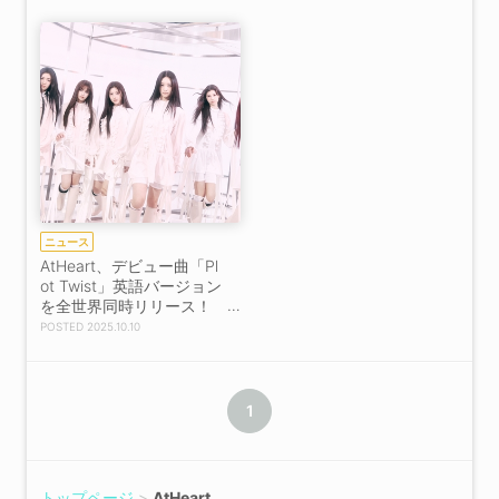
ニュース
AtHeart、デビュー曲「Pl
ot Twist」英語バージョン
を全世界同時リリース！
予測不能の展開で“ハート
2025.10.10
アタック”を予告！
1
トップページ
AtHeart