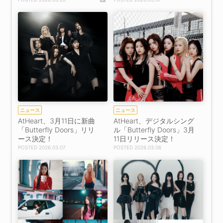
ニュース
ニュース
AtHeart、3月11日に新曲
AtHeart、デジタルシング
「Butterfly Doors」リリ
ル「Butterfly Doors」3月
ース決定！
11日リリース決定！
2026.03.07
2026.03.06