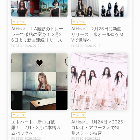
ニュース
ニュース
AtHeart、LA撮影のトレー
AtHeart、2月26日に新曲
ラーで破格の変身！ 2月2
リリース！米オールロケM
6日より新曲連続リリース
Vで世界へ
2026.02.24
2026.02.13
ニュース
ニュース
エトハート、新ロゴ披
AtHeart、1月24日＜2025
露！ 2月・3月に本格カ
コレオ・アワーズ＞で特
ムバックへ
別ステージ披露！
2026.01.30
2026.01.23