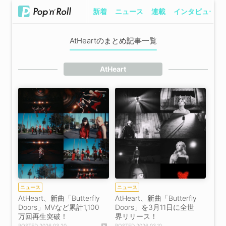
新着
ニュース
連載
インタビュー
AtHeartのまとめ記事一覧
AtHeart
ニュース
ニュース
AtHeart、新曲「Butterfly
AtHeart、新曲「Butterfly
Doors」MVなど累計1,100
Doors」を3月11日に全世
万回再生突破！
界リリース！
2026.03.20
2026.03.10