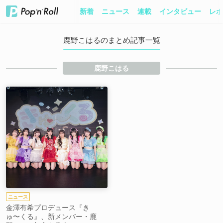
新着
ニュース
連載
インタビュー
レポ
鹿野こはるのまとめ記事一覧
鹿野こはる
ニュース
金澤有希プロデュース『き
ゅ〜くる』、新メンバー・鹿