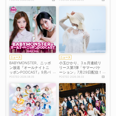
ニュース
ニュース
BABYMONSTER、ニッポ
小玉ひかり、3ヵ月連続リ
ン放送『オールナイトニ
リース第1弾「サマーバケ
ッポンPODCAST』9月パ
ーション」7月29日配信！
ーソナリティに決定！RU
MVも公開
2026.08.05
2026.08.03
KAとASAがトークを展
開！