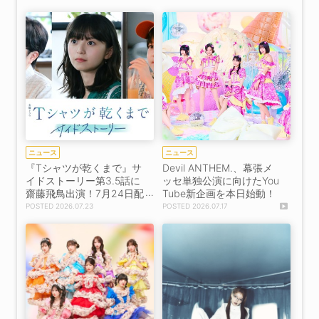
公開！
ニュース
ニュース
『Tシャツが乾くまで』サ
Devil ANTHEM.、幕張メ
イドストーリー第3.5話に
ッセ単独公演に向けたYou
齋藤飛鳥出演！7月24日配
Tube新企画を本日始動！
信
2026.07.23
2026.07.17