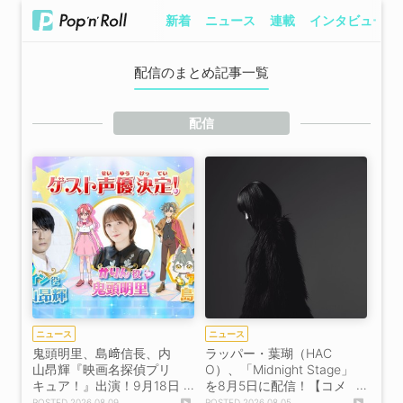
新着
ニュース
連載
インタビュー
配信のまとめ記事一覧
配信
ニュース
ニュース
鬼頭明里、島﨑信長、内
ラッパー・葉瑚（HAC
山昂輝『映画名探偵プリ
O）、「Midnight Stage」
キュア！』出演！9月18日
を8月5日に配信！【コメ
公開【コメントあり】
ントあり】
2026.08.09
2026.08.05