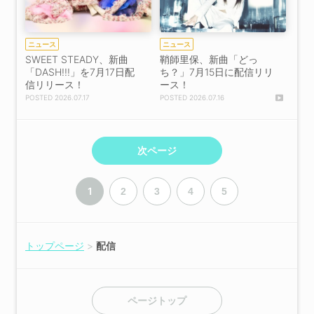
ニュース
ニュース
SWEET STEADY、新曲
鞘師里保、新曲「どっ
「DASH!!!」を7月17日配
ち？」7月15日に配信リリ
信リリース！
ース！
2026.07.17
2026.07.16
次ページ
1
2
3
4
5
トップページ
配信
ページトップ