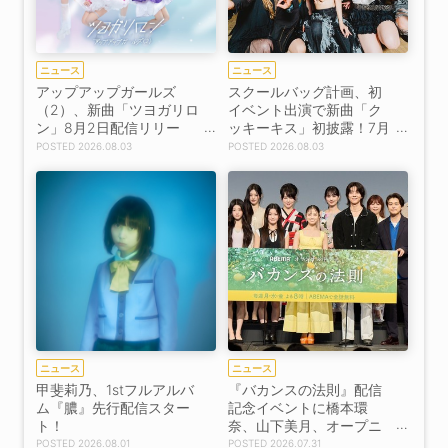
ニュース
ニュース
アップアップガールズ
スクールバッグ計画、初
（2）、新曲「ツヨガリロ
イベント出演で新曲「ク
ン」8月2日配信リリー
ッキーキス」初披露！7月
ス！【コメントあり】
31日先行配信スタート
2026.08.03
2026.08.03
【コメントあり】
ニュース
ニュース
甲斐莉乃、1stフルアルバ
『バカンスの法則』配信
ム『膿』先行配信スター
記念イベントに橋本環
ト！
奈、山下美月、オープニ
ング曲を務めるILLITも登
2026.08.01
2026.07.31