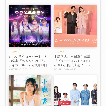
壇！
ニュース
ニュース
ももいろクローバーZ、冬
中島健人、本田翼ら出演
の祭典『ももクリ2025』
『ビューティバトルロワ
ライブアルバムが8月19日
イヤル』配信直前イベン
配信決定！「idola」の8月
ト開催！
2026.07.30
2026.07.30
5日先行配信も発表！