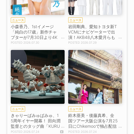
ニュース
ニュース
小森香乃、1stイメージ
岩田剛典、愛知トヨタ新T
「純白の17歳」新作チャ
VCMにナビゲーターで出
プターが7月30日より4K
演！AKB48八木愛月らも
独占配信スタート！
集結
2026.07.30
2026.07.29
ニュース
ニュース
きゃりーぱみゅぱみゅ、1
鈴木亜美・後藤真希、全
5周年イヤー開幕！ 田向潤
国ツアー大阪公演を7月25
監督とのタッグ曲「KURU
日にChikemooで独占配信
KURU HARAJUKU」MVを
決定！
2026.07.24
2026.07.24