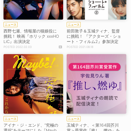
ニュース
ニュース
西野七瀬、情報屋の猫娘役に
前田敦子＆玉城ティナ、監督
挑戦！ 映画『ホリック xxxHO
に挑戦！ 『アクターズ・ショ
LiC』出演決定
ート・フィルム2』参加決定
2022.02.03
2021.08.18
ニュース
ニュース
アイナ・ジ・エンド、“究極の
玉城ティナ、＜第164回芥川
選択”をテーマにした『Mayb
賞＞受賞作『推し、燃ゆ』を