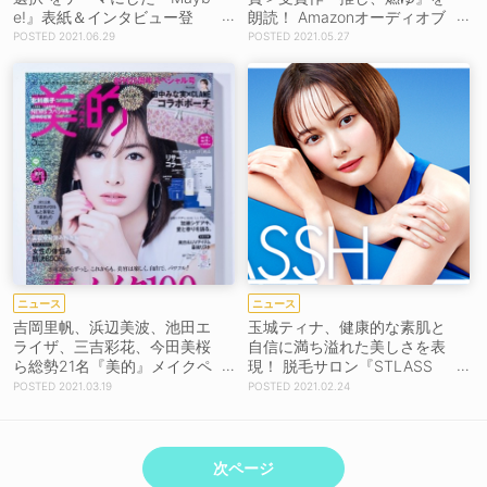
e!』表紙＆インタビュー登
朗読！ Amazonオーディオブ
場！
ック『Audible』にて配信
2021.06.29
2021.05.27
ニュース
ニュース
吉岡里帆、浜辺美波、池田エ
玉城ティナ、健康的な素肌と
ライザ、三吉彩花、今田美桜
自信に満ち溢れた美しさを表
ら総勢21名『美的』メイクペ
現！ 脱毛サロン『STLASS
ージに登場！ 付録には田中み
H』新CM出演
2021.03.19
2021.02.24
な実×CLANEコラボメイクポ
ーチも
次ページ