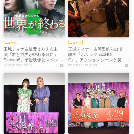
ニュース
ニュース
玉城ティナ＆飯豊まりえW主
玉城ティナ、吉岡里帆ら出演
演『君と世界が終わる日に』
映画『ホリック xxxHOLi
Season5、予告映像とスペシ
C』、アクションシーンと笑
ャルメイキング公開！
顔はじけるメイキングPV公
2024.02.06
2022.05.03
開！