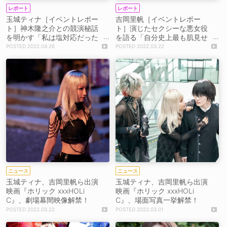
レポート
レポート
玉城ティナ［イベントレポー
吉岡里帆［イベントレポー
ト］神木隆之介との競演秘話
ト］演じたセクシーな悪女役
を明かす「私は塩対応だった
を語る「自分史上最も肌見せ
みたいで……」映画『ホリッ
をしてます」映画『ホリック
2022.04.26
2022.03.22
ク xxxHOLiC』特別上映イベ
xxxHOLiC』完成披露試写会に
ントにて
て
ニュース
ニュース
玉城ティナ、吉岡里帆ら出演
玉城ティナ、吉岡里帆ら出演
映画『ホリック xxxHOLi
映画『ホリック xxxHOLi
C』、劇場幕間映像解禁！
C』、場面写真一挙解禁！
2022.03.22
2022.03.01