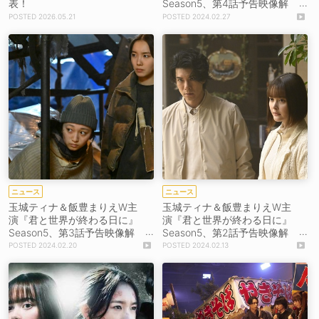
表！
Season5、第4話予告映像解
禁！
2026.05.21
2024.02.27
ニュース
ニュース
玉城ティナ＆飯豊まりえW主
玉城ティナ＆飯豊まりえW主
演『君と世界が終わる日に』
演『君と世界が終わる日に』
Season5、第3話予告映像解
Season5、第2話予告映像解
禁！
禁＆YouTube企画始動！
2024.02.20
2024.02.13