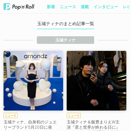
新着
ニュース
連載
インタビュー
レポ
玉城ティナのまとめ記事一覧
玉城ティナ
ニュース
ニュース
玉城ティナ、自身初のジュエ
玉城ティナ＆飯豊まりえW主
リーブランド5月20日に発
演『君と世界が終わる日に』