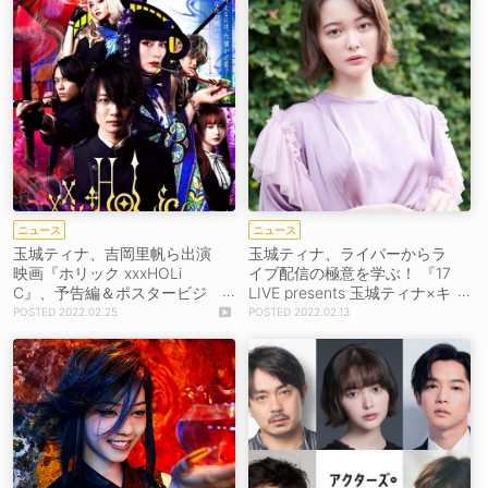
ニュース
ニュース
玉城ティナ、吉岡里帆ら出演
玉城ティナ、ライバーからラ
映画『ホリック xxxHOLi
イブ配信の極意を学ぶ！ 『17
C』、予告編＆ポスタービジ
LIVE presents 玉城ティナ×キ
ュアル解禁！
ミ 〜あしたのステージへ〜』
2022.02.25
2022.02.13
放送決定