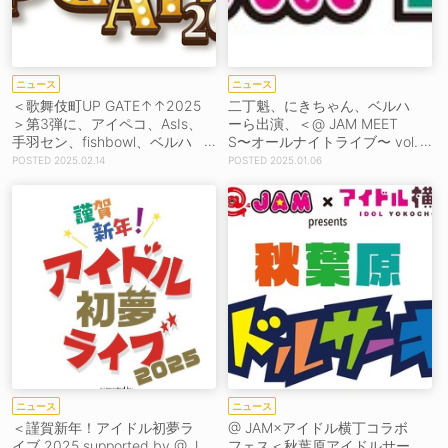
ニュース
ニュース
＜歌舞伎町UP GATE↑↑2025
二丁魁、にきちゃん、ベルハ
＞第3弾に、アイペコ、AsIs、
ーら出演、＜@ JAM MEET
手羽セン、fishbowl、ベルハ
S〜オールナイトライブ〜 vol.
ー、マジパンら35組
15＞開催決定！
2025.02.14
2025.01.06
ニュース
ニュース
＜謹賀新年！アイドル初夢ラ
@ JAM×アイドル横丁コラボ
イブ 2025 supported by @ J
フェス＜秋葉原アイドルサー