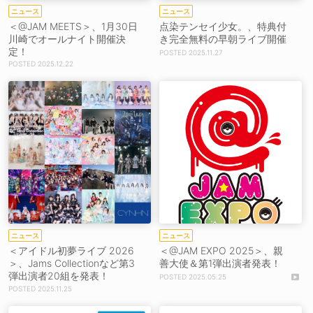
ニュース
ニュース
＜@JAM MEETS＞、1月30日
点染テンセイ少女。、特典付
川崎でオールナイト開催決
き完全無料の早朝ライブ開催
定！
2025.11.27
2025.12.22
ニュース
ニュース
＜アイドル初夢ライブ 2026
＜@JAM EXPO 2025＞、親
＞、Jams Collectionなど第3
善大使＆第1弾出演者発表！
弾出演者20組を発表！
2025.05.25
2025.11.25