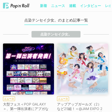
新着
ニュース
連載
インタビュー
レポ
点染テンセイ少女。のまとめ記事一覧
点染テンセイ少女。
ニュース
ニュース
大型フェス＜POP GALAXY
アップアップガールズ（2）
＞、第一弾出演者にアプガな
など25組！＜@JAM EXPO 2