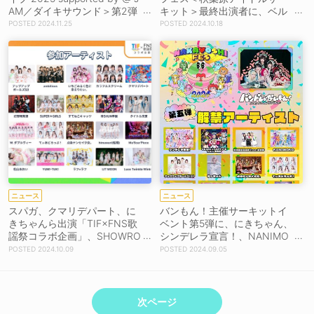
AM／ダイキサウンド＞第2弾
キット＞最終出演者に、ベル
に、にきちゃん、二丁魁、ukk
ハー、マジパン、Hey!Momm
2024.11.25
2024.10.18
a、よるあみら20組
y!、美味しい曖昧ら56組
ニュース
ニュース
スパガ、クマリデパート、に
バンもん！主催サーキットイ
きちゃんら出演「TIF×FNS歌
ベント第5弾に、にきちゃん、
謡祭コラボ企画」、SHOWRO
シンデレラ宣言！、NANIMO
OM配信審査決定！
NOら12組＆ステージ争奪イ
2024.10.09
2024.09.05
ベント開催も
次ページ