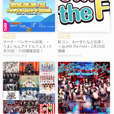
ニュース
ニュース
マーク・パンサーら出演、＜
虹コン、わーすたなど出演！
うまいもんアイドルフェス＞5
＜@JAM the Field＞2月28日
月30日・31日開催決定！
開催
2026.04.27
2026.01.21