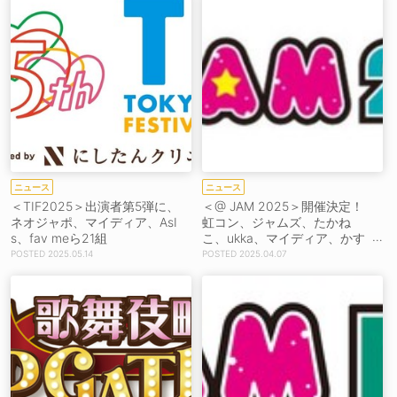
ニュース
ニュース
＜TIF2025＞出演者第5弾に、
＜@ JAM 2025＞開催決定！
ネオジャポ、マイディア、AsI
虹コン、ジャムズ、たかね
s、fav meら21組
こ、ukka、マイディア、かす
てらら出演
2025.05.14
2025.04.07