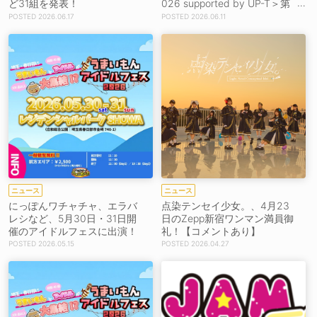
ど31組を発表！
026 supported by UP-T＞第
2弾出演者発表！
2026.06.17
2026.06.11
ニュース
ニュース
にっぽんワチャチャ、エラバ
点染テンセイ少女。、4月23
レシなど、5月30日・31日開
日のZepp新宿ワンマン満員御
催のアイドルフェスに出演！
礼！【コメントあり】
2026.05.15
2026.04.27