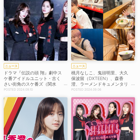
ステージ出演
ニュース
ニュース
ドラマ『伝説の頭 翔』劇中ス
桃月なしこ、鬼頭明里、大久
ケ番アイドルユニット・古く
保波留（DXTEEN）、森香
さい街角のスケ番ズ（関水
澄、ラーメンドキュメンタリ
渚、森香澄、志田こはく、吉
ー『ラーメンを食べる。』出
2024.09.10
2024.09.06
田伶香）、「バッキャロー！L
演決定！【コメントあり】
OVE」CD一般発売決定！