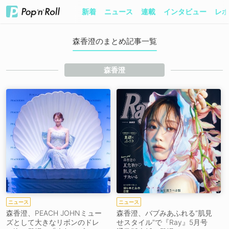
新着
ニュース
連載
インタビュー
レポ
森香澄のまとめ記事一覧
森香澄
ニュース
ニュース
森香澄、PEACH JOHNミュー
森香澄、バブみあふれる“肌見
ズとして大きなリボンのドレ
せスタイル”で『Ray』5月号