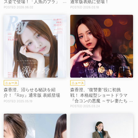
ス姿で登場！「人魚のブラ」
通常版表紙に登場！
発表会で甘い魔法をかける
2026.06.02
2026.03.18
［イベントレポート］
ニュース
ニュース
森香澄、沼らせる秘訣を紹
森香澄、“復讐妻”役に初挑
介！『Ray』通常版 表紙登場
戦！ 本格縦型ショートドラマ
『合コンの悪魔 ～サレ妻たち
2025.05.19
の華麗なる復讐～』配信スタ
2025.03.24
ート【コメントあり】