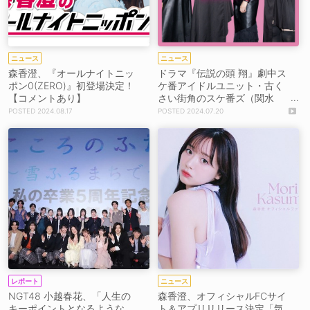
ニュース
ニュース
森香澄、『オールナイトニッ
ドラマ『伝説の頭 翔』劇中ス
ポン0(ZERO)』初登場決定！
ケ番アイドルユニット・古く
【コメントあり】
さい街角のスケ番ズ（関水
渚、森香澄、志田こはく、吉
2024.08.17
2024.07.20
田伶香）、「バッキャロー！L
OVE」配信スタート！
レポート
ニュース
NGT48 小越春花、「人生の
森香澄、オフィシャルFCサイ
キーポイントとなるような、
ト＆アプリリリース決定「気