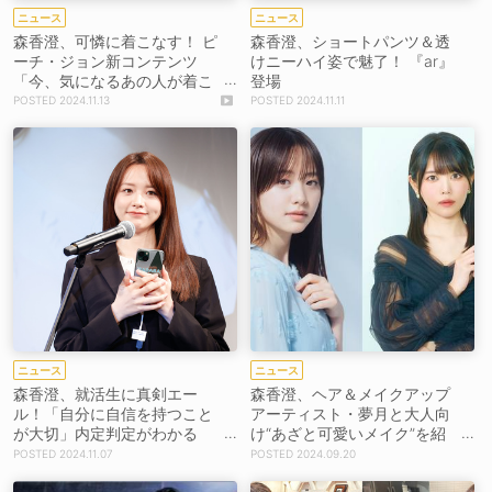
ニュース
ニュース
森香澄、可憐に着こなす！ ピ
森香澄、ショートパンツ＆透
ーチ・ジョン新コンテンツ
けニーハイ姿で魅了！ 『ar』
「今、気になるあの人が着こ
登場
なす冬の本命ランジェリー」
2024.11.13
2024.11.11
出演
ニュース
ニュース
森香澄、就活生に真剣エー
森香澄、ヘア＆メイクアップ
ル！「自分に自信を持つこと
アーティスト・夢月と大人向
が大切」内定判定がわかる
け“あざと可愛いメイク”を紹
『REALME』イベント出演
介！ 『美的』主催リアルイベ
2024.11.07
2024.09.20
ント＜あいたい美的＞トーク