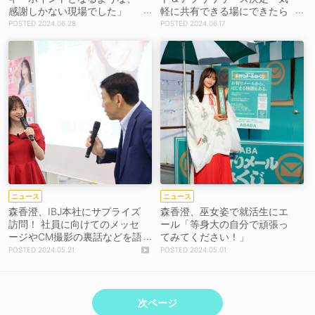
感謝しかない現場でした」
軽に共有できる場にできたら
『私の卒業プロジェクト』5周
いいなと思っています！」
2024.06.28
2024.06.17
年記念イベントにて
ニュース
ニュース
森香澄、IBJ本社にサプライズ
森香澄、巫女姿で就活生にエ
訪問！ 社員に向けてのメッセ
ール「等身大の自分で頑張っ
ージやCM撮影の裏話などを語
てみてください！」
る
2024.05.21
2024.05.01
次ページ