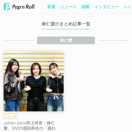
新着
ニュース
連載
インタビュー
レポ
林仁愛のまとめ記事一覧
林仁愛
ニュース
Juice=Juice井上玲音・林仁
愛、SNS5億回再生の「盛れ