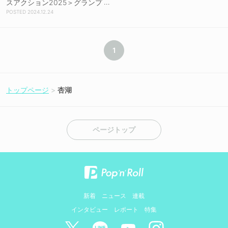
スアクション2025＞グランプ
リ獲得！【コメントあり】
2024.12.24
1
トップページ
杏湖
ページトップ
新着
ニュース
連載
インタビュー
レポート
特集