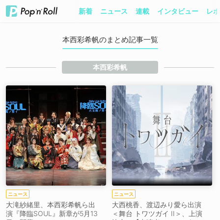
新着
ニュース
連載
インタビュー
レポ
本西彩希帆のまとめ記事一覧
本西彩希帆
ニュース
ニュース
大滝紗緒里、本西彩希帆ら出
大西桃香、渡辺みり愛ら出演
演『降臨SOUL』新章が5月13
＜舞台 トワツガイ II＞、上演