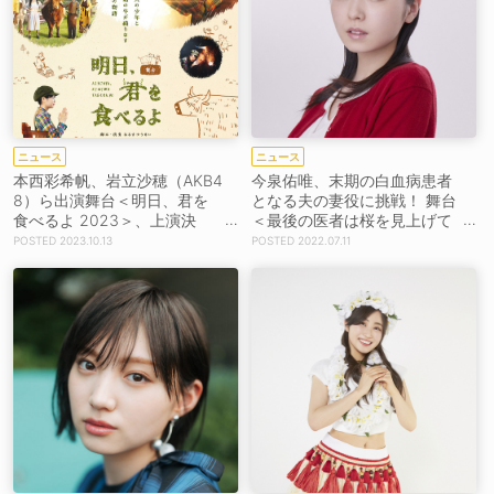
ニュース
ニュース
本西彩希帆、岩立沙穂（AKB4
今泉佑唯、末期の白血病患者
8）ら出演舞台＜明日、君を
となる夫の妻役に挑戦！ 舞台
食べるよ 2023＞、上演決
＜最後の医者は桜を見上げて
定！
君を想う＞出演決定
2023.10.13
2022.07.11