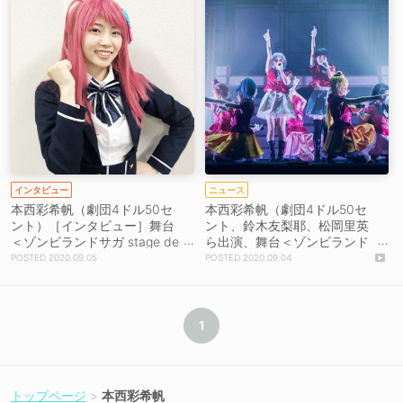
んでいました」
インタビュー
ニュース
本西彩希帆（劇団4ドル50セ
本西彩希帆（劇団4ドル50セ
ント）［インタビュー］舞台
ント、鈴木友梨耶、松岡里英
＜ゾンビランドサガ stage de
ら出演、舞台＜ゾンビランド
ドーン！＞にかける意気込み
サガ Stage de ドーン！＞明
2020.09.05
2020.09.04
「約2時間、前のめりで観て
日開幕！「死ぬ気で演じ切り
もらえるように全力で取り組
ます！ 死なないから！ 私た
みたい」
ち、ゾンビだから！」
1
トップページ
本西彩希帆