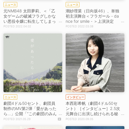
ニュース
ニュース
元NMB48 太田夢莉、＜「乙
潮紗理菜（日向坂46）、単独
女ゲームの破滅フラグしかな
初主演舞台＜フラガール - da
い悪役令嬢に転生してしまっ
nce for smile - ＞上演決定
た…」THE STAGE＞主演決
「これから全力でフラガール
2022.04.02
2022.03.08
定！
になれるように頑張りま
す！」
ニュース
インタビュー
劇団4ドル50セント、劇団員
本西彩希帆（劇団4ドル50セ
制作のMV第2弾「愛があった
ント）［インタビュー］2.5次
ら…」公開「“この劇団のみん
元舞台に出演し続けられる秘
なと作品を作ることをもう1度
訣とは？「“愛を語りに来たん
2021.05.29
2020.09.05
やりたいんだ”と思いました」
です”という気持ちで面接に臨