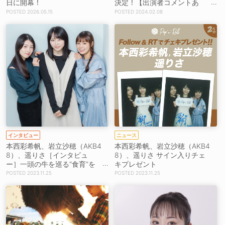
日に開幕！
決定！【出演者コメントあ
り】
2026.05.15
2024.02.08
インタビュー
ニュース
本西彩希帆、岩立沙穂（AKB4
本西彩希帆、岩立沙穂（AKB4
8）、遥りさ［インタビュ
8）、遥りさ サイン入りチェ
ー］一頭の牛を巡る“食育”を
キプレゼント
テーマにした舞台で伝えたい
2023.11.25
2023.11.25
想い「人間の文化や歴史を受
け継いでいかないといけな
い」