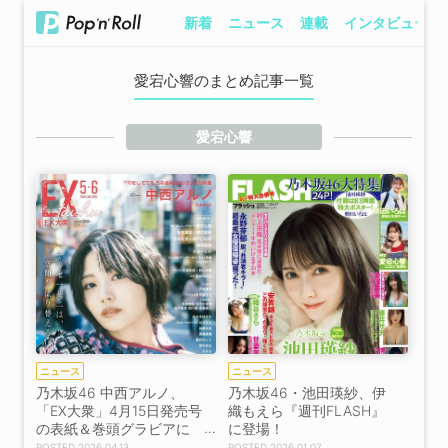
新着
ニュース
連載
インタビュー
愛宕心響のまとめ記事一覧
愛宕心響
ニュース
ニュース
乃木坂46 中西アルノ、
乃木坂46・池田瑛紗、伊
「EX大衆」4月15日発売号
織もえら『週刊FLASH』
の表紙＆巻頭グラビアに
に登場！
登場！
2026.04.13
2026.01.07