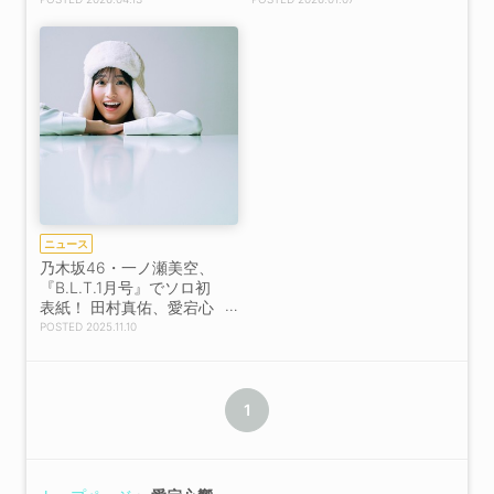
ニュース
乃木坂46・一ノ瀬美空、
『B.L.T.1月号』でソロ初
表紙！ 田村真佑、愛宕心
響も登場
2025.11.10
1