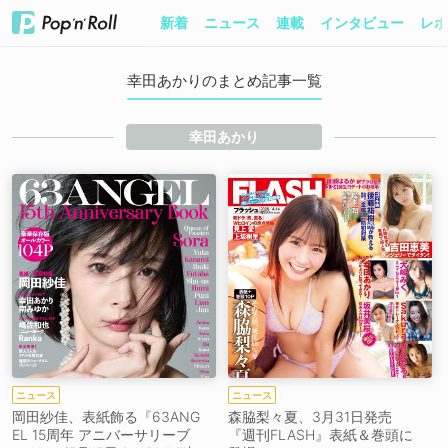
新着
ニュース
連載
インタビュー
レポ
幸田あかりのまとめ記事一覧
幸田あかり
ニュース
ニュース
岡田紗佳、表紙飾る『63ANG
森脇梨々夏、3月31日発売
EL 15周年 アニバーサリーブ
『週刊FLASH』表紙＆巻頭に