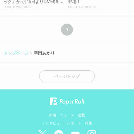
ック』が5月15日よりDMM独
登場！
占配信！
2026.05.19
2026.03.31
1
トップページ
幸田あかり
ページトップ
新着
ニュース
連載
インタビュー
レポート
特集