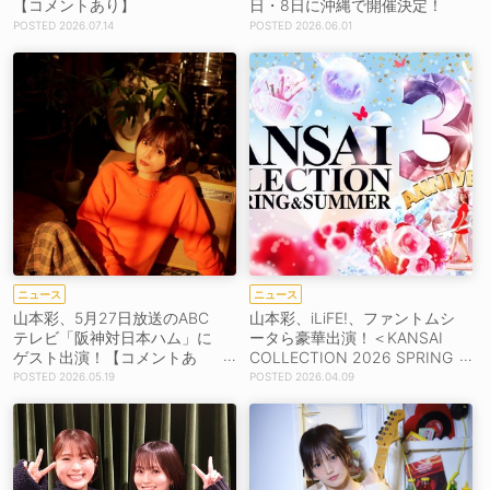
【コメントあり】
日・8日に沖縄で開催決定！
2026.07.14
2026.06.01
ニュース
ニュース
山本彩、5月27日放送のABC
山本彩、iLiFE!、ファントムシ
テレビ「阪神対日本ハム」に
ータら豪華出演！＜KANSAI
ゲスト出演！【コメントあ
COLLECTION 2026 SPRING
り】
&SUMMER＞27,900人を動
2026.05.19
2026.04.09
員！