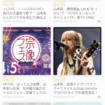
ニュース
ニュース
＝LOVE、＜＝LOVExLIVE＞
山本彩、透明感あふれる“すっ
初日が大盛況で終了！ 山本彩
ぴん”で「VC100 エッセンス
らとのコラボを含む20曲以上
ローションEX」新TV-CM出
を披露
演！「最近スキンケアに力を
2024.05.22
2024.02.29
入れていたのでそれを発揮す
る時が来た」
ニュース
ニュース
HKT48、ばってん少女隊、山
山本彩、全国ライブハウスツ
本彩ら出演、九州最大級のロ
アーファイナルZepp Haneda
ーカルフェス＜宗像フェス20
(TOKYO)ライブBD発売決定！
23＞開催！
2023.10.13
2023.10.10