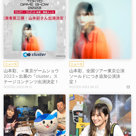
ニュース
ニュース
山本彩、＜東京ゲームショウ
山本彩、全国ツアー東京公演
2023＞出展の『cluster』ス
ソールドにつき追加公演決
テージコンテンツ出演決定！
定！
2023.09.12
2023.06.23