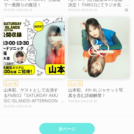
で一夜限りの復活！
決定！ FM802にてラジオ先
行オンエアも【コメントあ
2023.05.05
2023.04.24
り】
ニュース
ニュース
山本彩、ゲストとして出演す
山本彩、4th ALジャケット写
るFM802『SATURDAY AMU
真を含む詳細解禁！
SIC ISLANDS-AFTERNOON
2023.03.30
EDITION-』番組公開収録決
2023.04.15
定！
次ページ