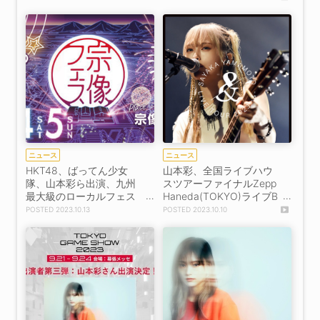
スキンケアに力を入れて
いたのでそれを発揮する
時が来た」
ニュース
ニュース
HKT48、ばってん少女
山本彩、全国ライブハウ
隊、山本彩ら出演、九州
スツアーファイナルZepp
最大級のローカルフェス
Haneda(TOKYO)ライブB
＜宗像フェス2023＞開
D発売決定！
2023.10.13
2023.10.10
催！