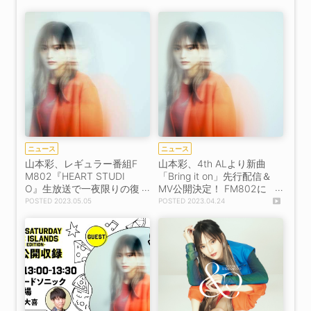
t Party &ラジオ』
ト出演
ニュース
ニュース
山本彩、レギュラー番組F
山本彩、4th ALより新曲
M802『HEART STUDI
「Bring it on」先行配信＆
O』生放送で一夜限りの復
MV公開決定！ FM802に
活！
てラジオ先行オンエアも
2023.05.05
2023.04.24
【コメントあり】