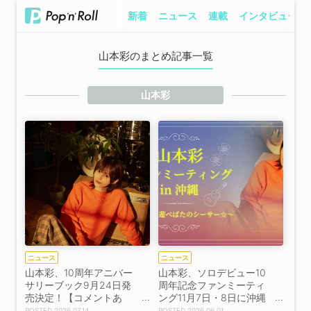
新着
ニュース
連載
インタビュー
山本彩のまとめ記事一覧
山本彩
ニュース
ニュース
山本彩、10周年アニバー
山本彩、ソロデビュー10
サリーブック9月24日発
周年記念ファンミーティ
売決定！【コメントあ
ング11月7日・8日に沖縄
り】
で開催決定！
2026.07.14
2026.06.01