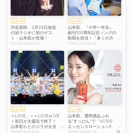
ニュース
ニュース
渋谷凪咲、3月28日放送
山本彩、『小学一年生』
の冠ラジオに初のゲス
創刊100周年記念ソングの
ト・山本彩が登場！
歌唱を担当！「多くの方
に聴いていただけると嬉
2026.03.23
2025.02.05
しいです」
ニュース
ニュース
＝LOVE、＜＝LOVExLIVE
山本彩、透明感あふれ
＞初日が大盛況で終了！
る“すっぴん”で「VC100
山本彩らとのコラボを含
エッセンスローションE
む20曲以上を披露
X」新TV-CM出演！「最近
2024.05.22
2024.02.29