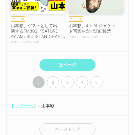
ニュース
ニュース
山本彩、ゲストとして出
山本彩、4th ALジャケッ
演するFM802『SATURD
ト写真を含む詳細解禁！
AY AMUSIC ISLANDS-AF
2023.03.30
TERNOON EDITION-』番
2023.04.15
組公開収録決定！
次ページ
1
2
3
4
5
トップページ
山本彩
ページトップ