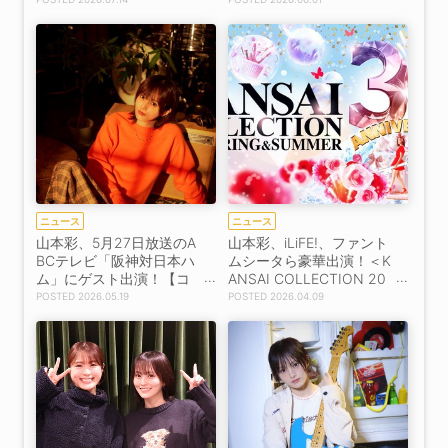
ニュース
ニュース
山本彩、5月27日放送のA
山本彩、iLiFE!、ファント
BCテレビ「阪神対日本ハ
ムシータら豪華出演！＜K
ム」にゲスト出演！【コ
ANSAI COLLECTION 20
メントあり】
26 SPRING&SUMMER＞2
2026.05.19
2026.04.09
7,900人を動員！