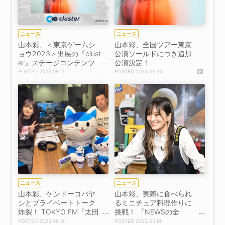
ニュース
ニュース
山本彩、＜東京ゲームシ
山本彩、全国ツアー東京
ョウ2023＞出展の『clust
公演ソールドにつき追加
er』ステージコンテンツ
公演決定！
出演決定！
2023.09.12
2023.06.23
ニュース
ニュース
山本彩、ケンドーコバヤ
山本彩、実際に食べられ
シとプライベートトーク
るミニチュア料理作りに
炸裂！ TOKYO FM『太田
挑戦！ 『NEWSの全
胃散 presentsFriday Nigh
力！！メイキング』ゲス
2023.06.16
2023.05.18