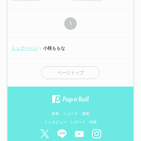
1
トップページ
小桜ももな
ページトップ
新着
ニュース
連載
インタビュー
レポート
特集