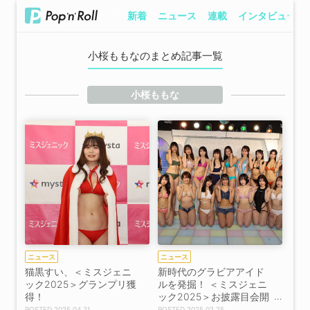
新着
ニュース
連載
インタビュー
小桜ももなのまとめ記事一覧
小桜ももな
ニュース
ニュース
猫黒すい、＜ミスジェニ
新時代のグラビアアイド
ック2025＞グランプリ獲
ルを発掘！ ＜ミスジェニ
得！
ック2025＞お披露目会開
催
2025.04.21
2025.02.25