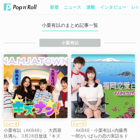
新着
ニュース
連載
インタビュー
レポ
小栗有以のまとめ記事一覧
小栗有以
ニュース
ニュース
小栗有以（AKB48）、大西亜
AKB48・小栗有以×内藤秀
玖璃ら、3月28日放送『キズ
一郎がいばらの恋の実話をド