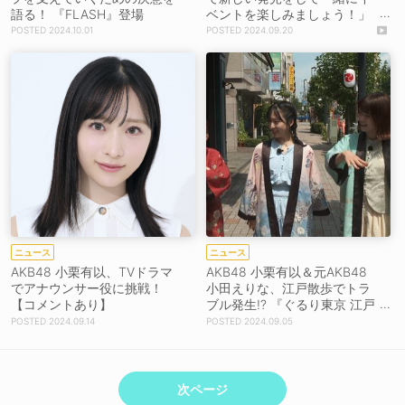
語る！ 『FLASH』登場
ベントを楽しみましょう！」
＜JKCS2024＞オープニング
2024.10.01
2024.09.20
セレモニー ゲスト出演決定
ニュース
ニュース
AKB48 小栗有以、TVドラマ
AKB48 小栗有以＆元AKB48
でアナウンサー役に挑戦！
小田えりな、江戸散歩でトラ
【コメントあり】
ブル発生!? 『ぐるり東京 江戸
散歩』9/7放送回
2024.09.14
2024.09.05
次ページ