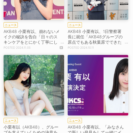
ニュース
ニュース
AKB48 小栗有以、崩れないメ
AKB48 小栗有以、1日警察署
イクの秘訣を告白「日々のス
長に就任「AKB48グループの
キンケアをとにかく丁寧にし
原点でもある秋葉原でできた
ています」＜JKCS2024＞出
ことがとても嬉しい」
2024.11.05
2024.10.11
演
ニュース
ニュース
小栗有以（AKB48）、グルー
AKB48 小栗有以、「みなさん
プを支えていくための決意を
で新しい発見をして一緒にイ