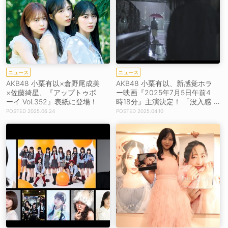
ニュース
ニュース
AKB48 小栗有以×倉野尾成美
AKB48 小栗有以、新感覚ホラ
×佐藤綺星、『アップトゥボ
ー映画『2025年7月5日午前4
ーイ Vol.352』表紙に登場！
時18分』主演決定！ 「没入感
を持ってお楽しみいただける
2025.06.24
2025.04.10
作品だと思います」