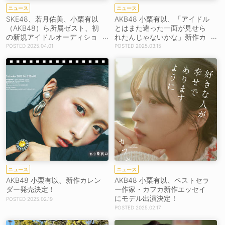
ニュース
ニュース
SKE48、若月佑美、小栗有以
AKB48 小栗有以、「アイドル
（AKB48）ら所属ゼスト、初
とはまた違った一面が見せら
の新規アイドルオーディショ
れたんじゃないかな」新作カ
ン開催決定！
レンダー発売記念イベント開
2025.04.01
2025.03.15
催
ニュース
ニュース
AKB48 小栗有以、新作カレン
AKB48 小栗有以、ベストセラ
ダー発売決定！
ー作家・カフカ新作エッセイ
にモデル出演決定！
2025.02.19
2025.02.17