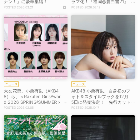
ナン！』に豪華集結！
ラマ化！『福岡恋愛白書21』
放送＆配信決定！
2026.03.21
2026.02.12
ニュース
ニュース
大友花恋、小栗有以（AKB4
AKB48 小栗有以、自身初のフ
8）ら、＜Rakuten GirlsAwar
ォト＆スタイルブックを12月
d 2026 SPRING/SUMMER＞
5日に発売決定！ 先行カット
に豪華出演者が続々決定！
公開
2026.02.05
2025.10.17