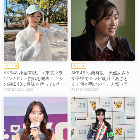
ニュース
ニュース
AKB48 小栗有以、＜東京マラ
AKB48 小栗有以、天然あざと
ソン2025＞挑戦を発表！「今
女子役でテレビ朝日『あざと
のAKB48に興味を持っていた
くて何が悪いの？』人気ドラ
だく“きっかけ”になることを
マ企画「あざと連ドラ」主演
2025.02.14
2024.11.07
願って」
決定！