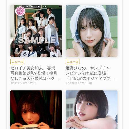
ー］
ニュース
ニュース
ゼロイチ美女10人、妄想
姫野ひなの、ヤングチャ
写真集第2弾が登場！桃月
ンピオン初表紙に登場！
なしこ＆天羽希純はセク
「148cmのポジティブマ
シー教師に変身【コメン
スター」が魅力全開【コ
2025.12.11
2025.11.26
トあり】
メントあり】