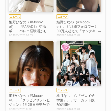
ニュース
ニュース
姫野ひなの（#Mooov
姫野ひなの（#Mooov
e!）、『PARADE』初掲
e!）、SNS総フォロワー2
載！ バレエ経験活かし
00万人超えで「ヤングキ
た撮影に挑戦
ングBULL」初表紙！
2026.02.03
2026.02.02
ニュース
ニュース
姫野ひなの（#Mooov
桃月なしこら『ゼロイチ
e!）、「グラビアザテレビ
学園』、アザーカット版
ジョン」1月29日発売号で
配信開始！
初表紙！［インタビュ
2026.01.30
2026.01.28