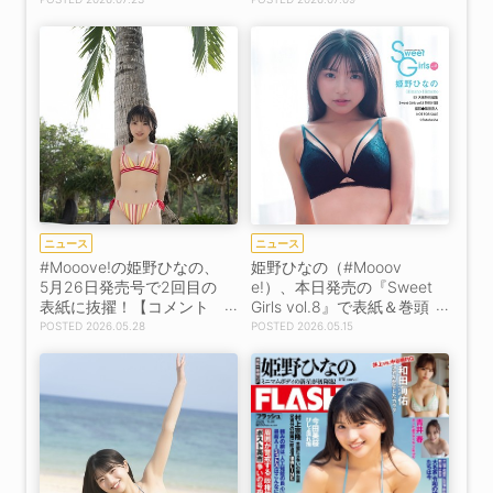
売決定！
ニュース
ニュース
#Mooove!の姫野ひなの、
姫野ひなの（#Mooov
5月26日発売号で2回目の
e!）、本日発売の『Sweet
表紙に抜擢！【コメント
Girls vol.8』で表紙＆巻頭
あり】
22ページを飾る！
2026.05.28
2026.05.15