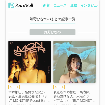
新着
ニュース
連載
インタビュー
姫野ひなののまとめ記事一覧
姫野ひなの
ニュース
ニュース
本郷柚巴、姫野ひなのが
表紙を本郷柚巴、裏表紙
表紙・裏表紙に登場！『B
を姫野ひなの、水着グラ
LT MONSTER Round 9』
ビアムック『BLT MONST
7月30日発売！
ER Round 9』7月30日発
2026.07.23
2026.07.09