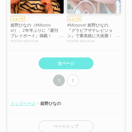
ニュース
ニュース
姫野ひなの（#Mooov
#Mooove! 姫野ひなの、
e!）、2年半ぶりに『週刊
『グラビアザテレビジョ
プレイボーイ』掲載！
ン』で裏表紙に大抜擢！
「次は写真集を出すのが
[アザーカット][コメント
2025.10.29
2025.10.04
目標です」【コメントあ
あり]
り】【アザーカット】
次ページ
1
2
トップページ
姫野ひなの
ページトップ