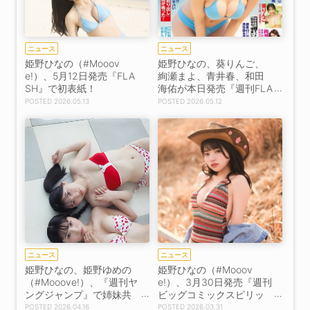
ニュース
ニュース
姫野ひなの（#Mooov
姫野ひなの、葵りんご、
e!）、5月12日発売『FLA
絢瀬まよ、青井春、和田
SH』で初表紙！
海佑が本日発売『週刊FLA
SH』に登場！
2026.05.13
2026.05.12
ニュース
ニュース
姫野ひなの、姫野ゆめの
姫野ひなの（#Mooov
（#Mooove!）、『週刊ヤ
e!）、3月30日発売『週刊
ングジャンプ』で姉妹共
ビッグコミックスピリッ
演！
ツ』で2度目の表紙！［イ
2026.04.16
2026.03.31