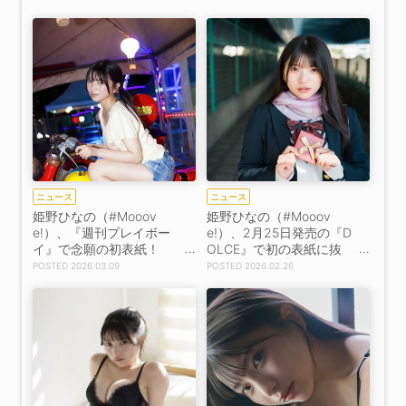
ンタビュー］
ニュース
ニュース
姫野ひなの（#Mooov
姫野ひなの（#Mooov
e!）、『週刊プレイボー
e!）、2月25日発売の『D
イ』で念願の初表紙！
OLCE』で初の表紙に抜
【インタビュー抜粋】
擢！
2026.03.09
2026.02.26