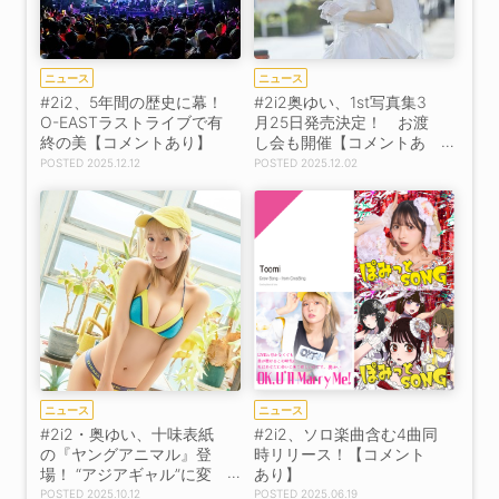
ニュース
ニュース
#2i2、5年間の歴史に幕！
#2i2奥ゆい、1st写真集3
O-EASTラストライブで有
月25日発売決定！ お渡
終の美【コメントあり】
し会も開催【コメントあ
り】
2025.12.12
2025.12.02
ニュース
ニュース
#2i2・奥ゆい、十味表紙
#2i2、ソロ楽曲含む4曲同
の『ヤングアニマル』登
時リリース！【コメント
場！ “アジアギャル”に変
あり】
身【コメントあり】【ア
2025.10.12
2025.06.19