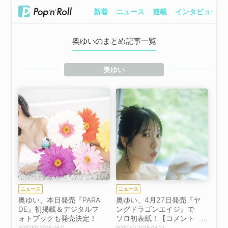
新着
ニュース
連載
インタビュー
奥ゆいのまとめ記事一覧
奥ゆい
ニュース
ニュース
奥ゆい、本日発売『PARA
奥ゆい、4月27日発売『ヤ
DE』初掲載＆デジタルフ
ングドラゴンエイジ』で
ォトブックも発売決定！
ソロ初表紙！【コメント
あり】
2026.05.11
2026.04.27