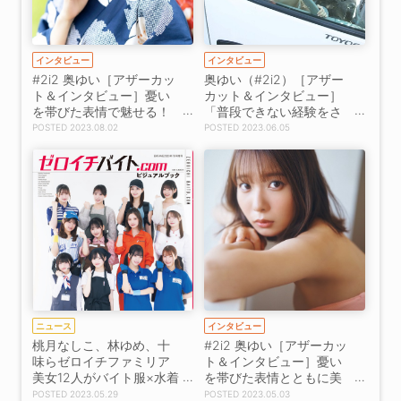
インタビュー
インタビュー
#2i2 奥ゆい［アザーカッ
奥ゆい（#2i2）［アザー
ト＆インタビュー］憂い
カット＆インタビュー］
を帯びた表情で魅せる！
「普段できない経験をさ
「衣装も夏感のあるもの
せてもらって嬉しかった
2023.08.02
2023.06.05
ばかりでお気に入りで
です！」『ゼロイチバイ
す」『週刊プレイボー
ト.com ビジュアルブッ
イ』登場
ク』登場
ニュース
インタビュー
桃月なしこ、林ゆめ、十
#2i2 奥ゆい［アザーカッ
味らゼロイチファミリア
ト＆インタビュー］憂い
美女12人がバイト服×水着
を帯びた表情とともに美
姿で魅せる！ 『ゼロイチ
ボディを披露！「こんな
2023.05.29
2023.05.03